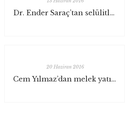
13 Haziran 2016
Dr. Ender Saraç’tan selülitle mücadele için 15 altın kural!
20 Haziran 2016
Cem Yılmaz’dan melek yatırımcı olur mu?