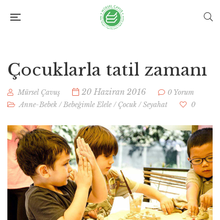
Çocuklarla tatil zamanı
20 Haziran 2016
Mürsel Çavuş
0 Yorum
Anne-Bebek
/
Bebeğimle Elele
/
Çocuk
/
Seyahat
0