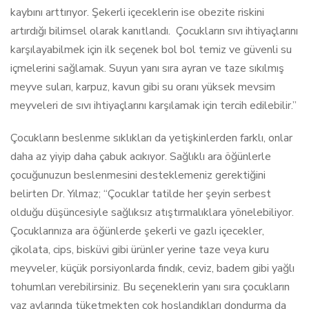
kaybını arttırıyor. Şekerli içeceklerin ise obezite riskini
artırdığı bilimsel olarak kanıtlandı. Çocukların sıvı ihtiyaçlarını
karşılayabilmek için ilk seçenek bol bol temiz ve güvenli su
içmelerini sağlamak. Suyun yanı sıra ayran ve taze sıkılmış
meyve suları, karpuz, kavun gibi su oranı yüksek mevsim
meyveleri de sıvı ihtiyaçlarını karşılamak için tercih edilebilir.”
Çocukların beslenme sıklıkları da yetişkinlerden farklı, onlar
daha az yiyip daha çabuk acıkıyor. Sağlıklı ara öğünlerle
çocuğunuzun beslenmesini desteklemeniz gerektiğini
belirten Dr. Yılmaz; “Çocuklar tatilde her şeyin serbest
olduğu düşüncesiyle sağlıksız atıştırmalıklara yönelebiliyor.
Çocuklarınıza ara öğünlerde şekerli ve gazlı içecekler,
çikolata, cips, bisküvi gibi ürünler yerine taze veya kuru
meyveler, küçük porsiyonlarda fındık, ceviz, badem gibi yağlı
tohumları verebilirsiniz. Bu seçeneklerin yanı sıra çocukların
yaz aylarında tüketmekten çok hoşlandıkları dondurma da