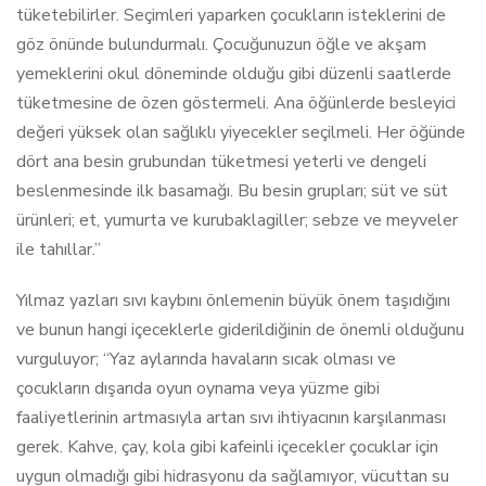
tüketebilirler. Seçimleri yaparken çocukların isteklerini de
göz önünde bulundurmalı. Çocuğunuzun öğle ve akşam
yemeklerini okul döneminde olduğu gibi düzenli saatlerde
tüketmesine de özen göstermeli. Ana öğünlerde besleyici
değeri yüksek olan sağlıklı yiyecekler seçilmeli. Her öğünde
dört ana besin grubundan tüketmesi yeterli ve dengeli
beslenmesinde ilk basamağı. Bu besin grupları; süt ve süt
ürünleri; et, yumurta ve kurubaklagiller; sebze ve meyveler
ile tahıllar.”
Yılmaz yazları sıvı kaybını önlemenin büyük önem taşıdığını
ve bunun hangi içeceklerle giderildiğinin de önemli olduğunu
vurguluyor; “Yaz aylarında havaların sıcak olması ve
çocukların dışarıda oyun oynama veya yüzme gibi
faaliyetlerinin artmasıyla artan sıvı ihtiyacının karşılanması
gerek. Kahve, çay, kola gibi kafeinli içecekler çocuklar için
uygun olmadığı gibi hidrasyonu da sağlamıyor, vücuttan su