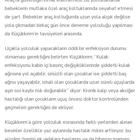
bebeklerin mutlaka özel araç koltuklarında seyahat etmesi
de şart. Bebekler araç koltuğunda uzun yola alışık değilse
yola çıkmadan birkaç gün önce deneme yolculuğu yapılması
da Küçükkırım’ın tavsiyeleri arasında.
Uçakla yolculuk yapacakların ciddi bir enfeksiyon durumu
olmaması gerektiğini belirten Küçükkırım; “Kulak
enfeksiyonu kabin içi basınç değişikliklerinde şiddetli kulak
ağrısına yol açabilir, sinüziti olan çocuklar ise şiddetli baş
ağrısı yaşayabilir, ishali olan çocuklarda uzun süreli uçuşlarda
aşırı sıvı kaybı risk doğurabilir” diyor. Kronik kalp veya akciğer
hastalığı olan çocukların uçuş öncesi doktor kontrolünden
geçmeleri gerektiğini de ekliyor.
Küçükkırım’a göre yolculuk esnasında farklı yerlerden alınan
besinler özellikle yaz aylarında hastalık riskini arttırıyor, bu
yüzden önerisi ek gıdalara başlamış ya da biberon maması