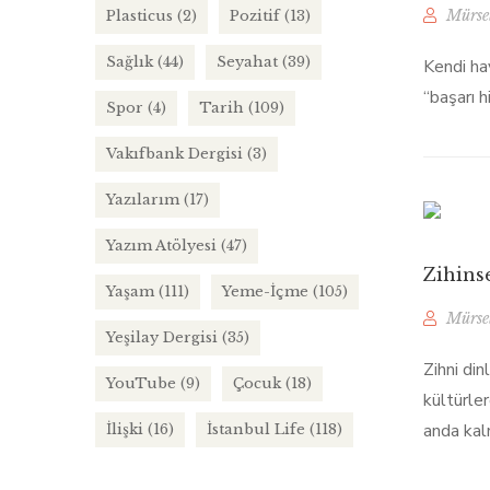
Mürse
Plasticus
(2)
Pozitif
(13)
Sağlık
(44)
Seyahat
(39)
Kendi hay
“başarı h
Spor
(4)
Tarih
(109)
Vakıfbank Dergisi
(3)
Yazılarım
(17)
Yazım Atölyesi
(47)
Zihinse
Yaşam
(111)
Yeme-İçme
(105)
Mürse
Yeşilay Dergisi
(35)
Zihni di
YouTube
(9)
Çocuk
(18)
kültürler
anda kal
İlişki
(16)
İstanbul Life
(118)