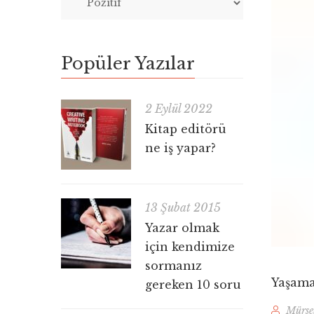
Popüler Yazılar
2 Eylül 2022
Kitap editörü
ne iş yapar?
13 Şubat 2015
Yazar olmak
için kendimize
sormanız
Yaşama
gereken 10 soru
Mürse