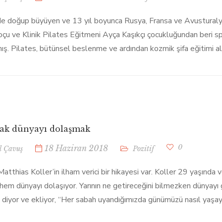
de doğup büyüyen ve 13 yıl boyunca Rusya, Fransa ve Avustura
oçu ve Klinik Pilates Eğitmeni Ayça Kaşıkçı çocukluğundan beri sp
ış. Pilates, bütünsel beslenme ve ardından kozmik şifa eğitimi alm
rak dünyayı dolaşmak
0
18 Haziran 2018
l Çavuş
Pozitif
 Matthias Koller’in ilham verici bir hikayesi var. Koller 29 yaşında v
r hem dünyayı dolaşıyor. Yarının ne getireceğini bilmezken dünya
 diyor ve ekliyor, “Her sabah uyandığımızda günümüzü nasıl yaşaya