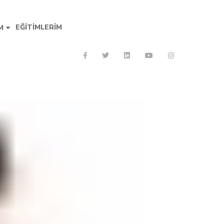
EĞITIMLERIM
M