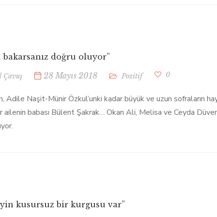
 bakarsanız doğru oluyor”
0
28 Mayıs 2018
l Çavuş
Pozitif
, Adile Naşit-Münir Özkul’unki kadar büyük ve uzun sofraların haya
r ailenin babası Bülent Şakrak… Okan Ali, Melisa ve Ceyda Düvenci i
yor.
eyin kusursuz bir kurgusu var”