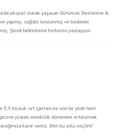
lya’da ekspat olarak yaşayan Bütünsel Beslenme &
or yapmış, sağlıklı beslenmiş ve bedenini
ış. Şimdi birikimlerini herkesle paylaşıyor.
e 9,5 kiloluk sırt çantası ile son bir yıldır hem
yı gezme planını emeklilik dönemine ertelemek
cağımıza karar veririz. Ben bu yolu seçtim!”