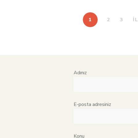
1
2
3
İ
Adınız
E-posta adresiniz
Konu