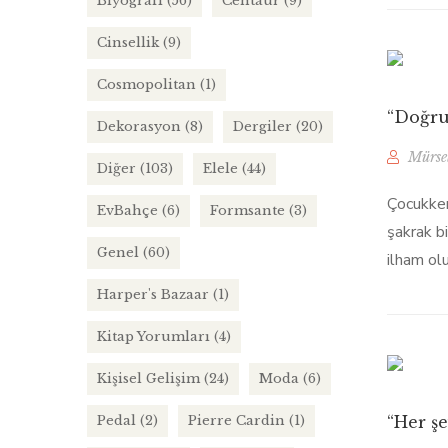
Biyografi
(56)
Centaur
(9)
Cinsellik
(9)
Cosmopolitan
(1)
“Doğru
Dekorasyon
(8)
Dergiler
(20)
Mürse
Diğer
(103)
Elele
(44)
Çocukken
EvBahçe
(6)
Formsante
(3)
şakrak bi
Genel
(60)
ilham olu
Harper's Bazaar
(1)
Kitap Yorumları
(4)
Kişisel Gelişim
(24)
Moda
(6)
Pedal
(2)
Pierre Cardin
(1)
“Her ş