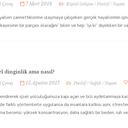
7 Mart 2018
l Çavuş
Kişisel Gelişim
/
Pozitif
/
Yaşam
alleri zannettiklerine ulaşmaya çalışırken gerçek hayallerinin içi
ikayesinin bir parçası olacağını” bilen ve hep “iyi ki” diyebilen bir
l dinginlik ama nasıl?
15 Ağustos 2017
l Çavuş
Pozitif
/
Sağlık
/
Yaşam
nlendirerek içsel yolculuğumuza kapı açan ve bizi aydınlanmaya kad
de farklı yöntemlerle uygulansa da insanlara katkısı aynı; streste
ma becerisi, yüksek konsantrasyon, daha sağlıklı bir beden, ruh ve