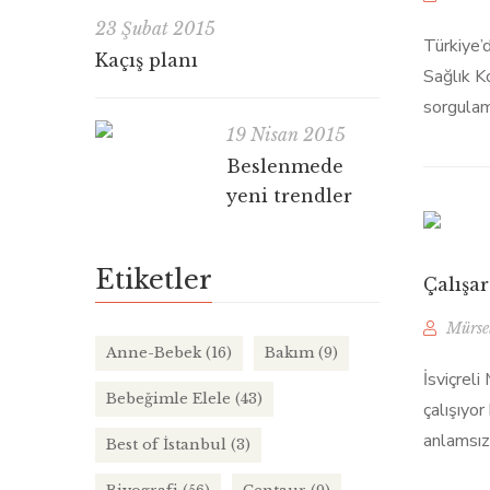
23 Şubat 2015
Türkiye’
Kaçış planı
Sağlık K
sorgulam
19 Nisan 2015
Beslenmede
yeni trendler
Etiketler
Çalışa
Mürse
Anne-Bebek
(16)
Bakım
(9)
İsviçreli
Bebeğimle Elele
(43)
çalışıyo
anlamsız
Best of İstanbul
(3)