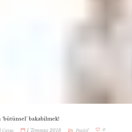
 ‘bütünsel’ bakabilmek!
0
1 Temmuz 2018
l Çavuş
Pozitif