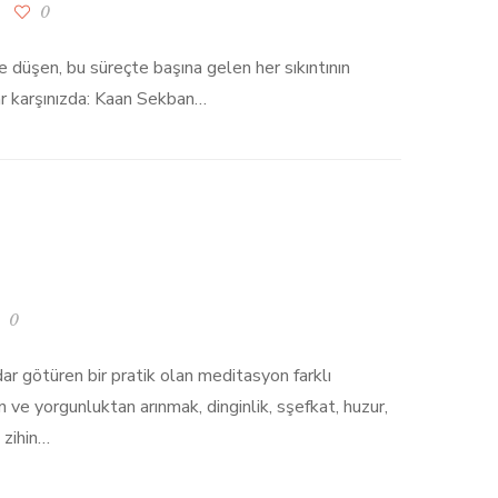
0
ne düşen, bu süreçte başına gelen her sıkıntının
 var karşınızda: Kaan Sekban…
0
ar götüren bir pratik olan meditasyon farklı
n ve yorgunluktan arınmak, dinginlik, sşefkat, huzur,
 zihin…