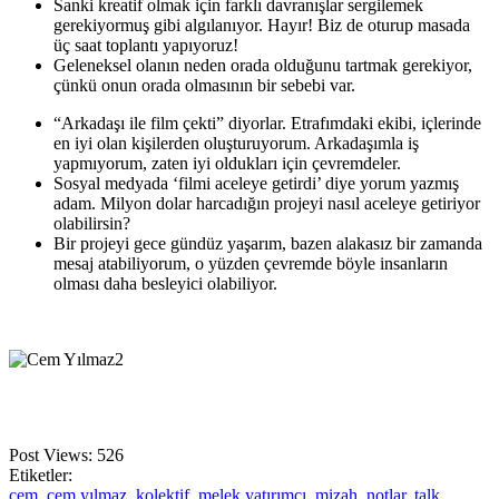
Sanki kreatif olmak için farklı davranışlar sergilemek
gerekiyormuş gibi algılanıyor. Hayır! Biz de oturup masada
üç saat toplantı yapıyoruz!
Geleneksel olanın neden orada olduğunu tartmak gerekiyor,
çünkü onun orada olmasının bir sebebi var.
“Arkadaşı ile film çekti” diyorlar. Etrafımdaki ekibi, içlerinde
en iyi olan kişilerden oluşturuyorum. Arkadaşımla iş
yapmıyorum, zaten iyi oldukları için çevremdeler.
Sosyal medyada ‘filmi aceleye getirdi’ diye yorum yazmış
adam. Milyon dolar harcadığın projeyi nasıl aceleye getiriyor
olabilirsin?
Bir projeyi gece gündüz yaşarım, bazen alakasız bir zamanda
mesaj atabiliyorum, o yüzden çevremde böyle insanların
olması daha besleyici olabiliyor.
Post Views:
526
Etiketler:
cem
,
cem yılmaz
,
kolektif
,
melek yatırımcı
,
mizah
,
notlar
,
talk
,