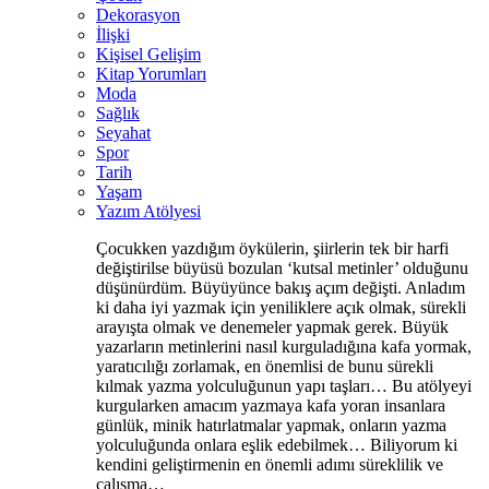
Dekorasyon
İlişki
Kişisel Gelişim
Kitap Yorumları
Moda
Sağlık
Seyahat
Spor
Tarih
Yaşam
Yazım Atölyesi
Çocukken yazdığım öykülerin, şiirlerin tek bir harfi
değiştirilse büyüsü bozulan ‘kutsal metinler’ olduğunu
düşünürdüm. Büyüyünce bakış açım değişti. Anladım
ki daha iyi yazmak için yeniliklere açık olmak, sürekli
arayışta olmak ve denemeler yapmak gerek. Büyük
yazarların metinlerini nasıl kurguladığına kafa yormak,
yaratıcılığı zorlamak, en önemlisi de bunu sürekli
kılmak yazma yolculuğunun yapı taşları… Bu atölyeyi
kurgularken amacım yazmaya kafa yoran insanlara
günlük, minik hatırlatmalar yapmak, onların yazma
yolculuğunda onlara eşlik edebilmek… Biliyorum ki
kendini geliştirmenin en önemli adımı süreklilik ve
çalışma…