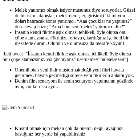
Melek yatırımcı olmak istiyor musunuz diye soruyorlar. Güzel
de bir isim takmışlar, melek demişler, girişimci iki milyon
doları batıracak sonra yatırımcı, “Aaa çocuklar ne yaptınız?”
dese cevap hazır; “Ama hani sen ‘melek’ yatırımcı idin?”
İnsanın kendi fikrine aşık olması tehlikeli, öyle olursa onu
çöpe atamazsınız. Fikrinize, ortaya çıkardığınız işe belli bir
mesafede durun. Olumlu ve olumsuza da mesafe koyun!
[bctt tweet=”İnsanın kendi fikrine aşık olması tehlikeli, öyle olursa
onu çöpe atamazsınız. via @cmylmz” username=”murselsezen”]
Önemli olan yeni fikir oluşturmak değil yeni fikri hayata
geçirmek, hayata geçmediği sürece yeni fikirlerin anlamı yok.
Benim film senaryom ile senin senaryon yapımcının gözünde
aynı, çünkü riski aynı.
Kreatif olmak için mekan çok da önemli değil, ayağınızı
bastığınız her yerde işi yapabilirsiniz.