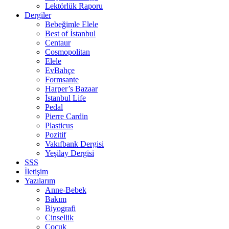
Lektörlük Raporu
Dergiler
Bebeğimle Elele
Best of İstanbul
Centaur
Cosmopolitan
Elele
EvBahçe
Formsante
Harper’s Bazaar
İstanbul Life
Pedal
Pierre Cardin
Plasticus
Pozitif
Vakıfbank Dergisi
Yeşilay Dergisi
SSS
İletişim
Yazılarım
Anne-Bebek
Bakım
Biyografi
Cinsellik
Çocuk