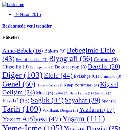
19 Nisan 2015
Beslenmede yeni trendler
Etiketler
Bebeğimle Elele
Anne-Bebek
(16)
Bakım
(9)
Biyografi
(56)
(43)
Centaur
(9)
Best of İstanbul
(3)
Dergiler
(20)
Cinsellik
(9)
Dekorasyon
(8)
Cosmopolitan
(1)
Diğer
(103)
Elele
(44)
EvBahçe
(6)
Formsante
(3)
Genel
(60)
Kişisel
Kitap Yorumları
(4)
Harper's Bazaar
(1)
Gelişim
(24)
Moda
(6)
Pedal
(2)
Plasticus
(2)
Pierre Cardin
(1)
Sağlık
(44)
Seyahat
(39)
Pozitif
(13)
Spor
(4)
Tarih
(109)
Yazılarım
(17)
Vakıfbank Dergisi
(3)
Yaşam
(111)
Yazım Atölyesi
(47)
Yeme-İçme
(105)
Yeşilay Dergisi
(35)