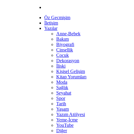
Öz Geçmişim
İletişim
Yazılar
Anne-Bebek
Bakım
Biyografi
Cinsellik
Çocuk
Dekorasyon
İlişki
Kişisel Gelişim
Kitap Yorumları
Moda
Sağlık
Seyahat
Spor
Tarih
Yaşam
Yazım Atölyesi
Yeme-İçme
YouTube
Diğer