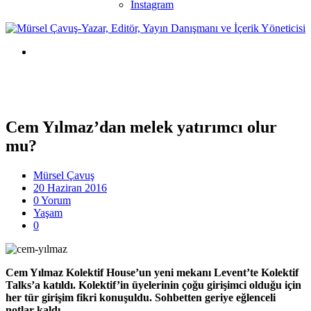
Instagram
Cem Yılmaz’dan melek yatırımcı olur
mu?
Mürsel Çavuş
20 Haziran 2016
0 Yorum
Yaşam
0
Cem Yılmaz
Kolektif House’un yeni mekanı Levent’te Kolektif
Talks’a katıldı. Kolektif’in üyelerinin çoğu girişimci olduğu için
her tür girişim fikri konuşuldu. Sohbetten geriye eğlenceli
notlar kaldı.