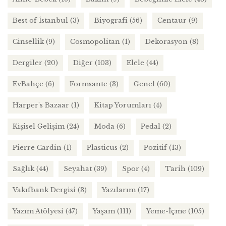
Best of İstanbul
(3)
Biyografi
(56)
Centaur
(9)
Cinsellik
(9)
Cosmopolitan
(1)
Dekorasyon
(8)
Dergiler
(20)
Diğer
(103)
Elele
(44)
EvBahçe
(6)
Formsante
(3)
Genel
(60)
Harper's Bazaar
(1)
Kitap Yorumları
(4)
Kişisel Gelişim
(24)
Moda
(6)
Pedal
(2)
Pierre Cardin
(1)
Plasticus
(2)
Pozitif
(13)
Sağlık
(44)
Seyahat
(39)
Spor
(4)
Tarih
(109)
Vakıfbank Dergisi
(3)
Yazılarım
(17)
Yazım Atölyesi
(47)
Yaşam
(111)
Yeme-İçme
(105)