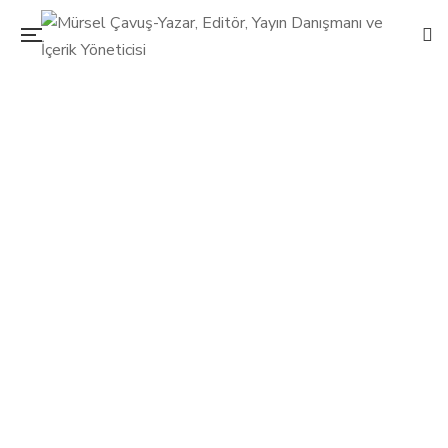
Çocuklarla tatil zamanı
20 Haziran 2016
Mürsel Çavuş
0 Yorum
Anne-Bebek
/
Bebeğimle Elele
/
Çocuk
/
Seyahat
0
Çocuklarla tatile çıkmak gerekli önlemleri almadığınızda
zorlu bir yolculuğa dönüşebilir. Tatilde beslenmelerini
düzenlemek, ciltlerini güneşten korumak hatta doğru tatil
alternatiflerini seçmek bile önemli!