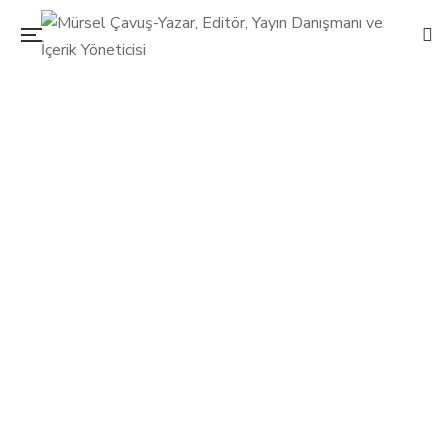
Moda fütüristi Pierre Cardin
4 Mayıs 2015
Mürsel Çavuş
0 Yorum
Diğer
/
Moda
/
Pierre Cardin
0
Onu moda fütüristi ve trendsetter olarak tanımlamak yanlış
olmaz! Paris’teki Pierre Cardin Müzesi’nin açılışında bile,
“Müzede çok fazla kalmayın, yolun karşısındaki mağazamıza
geçin, burada geçmiş, orada gelecek var” diyebilen biri o!
Zeki, çalışkan, yaratıcı ve sıra dışı!