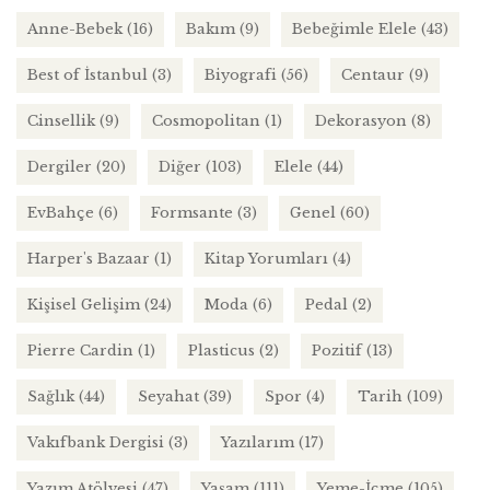
Anne-Bebek
(16)
Bakım
(9)
Bebeğimle Elele
(43)
Best of İstanbul
(3)
Biyografi
(56)
Centaur
(9)
Cinsellik
(9)
Cosmopolitan
(1)
Dekorasyon
(8)
Dergiler
(20)
Diğer
(103)
Elele
(44)
EvBahçe
(6)
Formsante
(3)
Genel
(60)
Harper's Bazaar
(1)
Kitap Yorumları
(4)
Kişisel Gelişim
(24)
Moda
(6)
Pedal
(2)
Pierre Cardin
(1)
Plasticus
(2)
Pozitif
(13)
Sağlık
(44)
Seyahat
(39)
Spor
(4)
Tarih
(109)
Vakıfbank Dergisi
(3)
Yazılarım
(17)
Yazım Atölyesi
(47)
Yaşam
(111)
Yeme-İçme
(105)