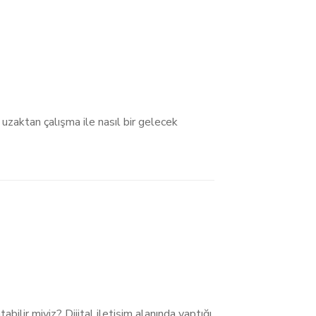
zaktan çalışma ile nasıl bir gelecek
abilir miyiz? Dijital iletişim alanında yaptığı