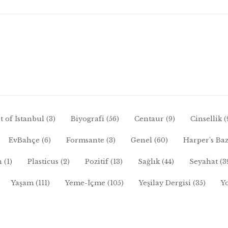
t of İstanbul
(3)
Biyografi
(56)
Centaur
(9)
Cinsellik
(
EvBahçe
(6)
Formsante
(3)
Genel
(60)
Harper's Ba
n
(1)
Plasticus
(2)
Pozitif
(13)
Sağlık
(44)
Seyahat
(3
Yaşam
(111)
Yeme-İçme
(105)
Yeşilay Dergisi
(35)
Y