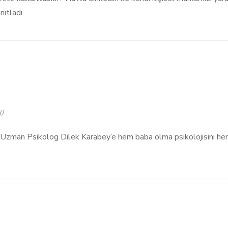
ıtladı.
0
 Uzman Psikolog Dilek Karabey’e hem baba olma psikolojisini hem