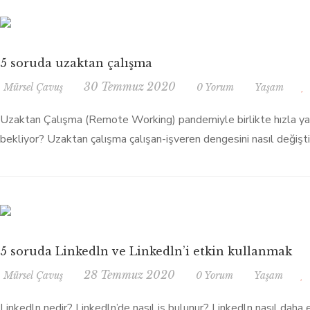
5 soruda uzaktan çalışma
30 Temmuz 2020
Mürsel Çavuş
0 Yorum
Yaşam
Uzaktan Çalışma (Remote Working) pandemiyle birlikte hızla yayı
bekliyor? Uzaktan çalışma çalışan-işveren dengesini nasıl değişt
5 soruda Linkedln ve Linkedln’i etkin kullanmak
28 Temmuz 2020
Mürsel Çavuş
0 Yorum
Yaşam
Linkedln nedir? Linkedln’de nasıl iş bulunur? Linkedln nasıl daha et