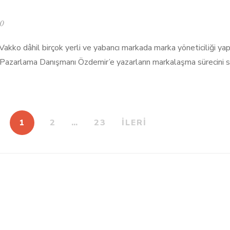
0
ko dâhil birçok yerli ve yabancı markada marka yöneticiliği yapt
l Pazarlama Danışmanı Özdemir’e yazarların markalaşma sürecini 
1
2
…
23
İLERİ