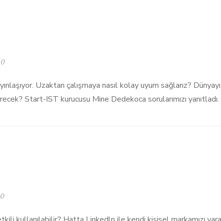
0
nlaşıyor. Uzaktan çalışmaya nasıl kolay uyum sağlarız? Dünyayı u
irecek? Start-IST kurucusu Mine Dedekoca sorularımızı yanıtladı.
0
kili kullanılabilir? Hatta Linkedln ile kendi kişisel markamızı yarat