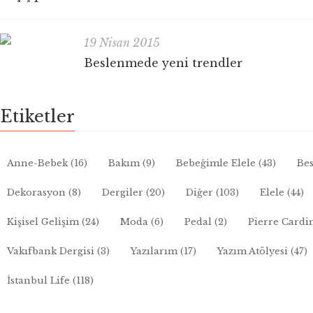
19 Nisan 2015
Beslenmede yeni trendler
Etiketler
Anne-Bebek
(16)
Bakım
(9)
Bebeğimle Elele
(43)
Bes
Dekorasyon
(8)
Dergiler
(20)
Diğer
(103)
Elele
(44)
Kişisel Gelişim
(24)
Moda
(6)
Pedal
(2)
Pierre Cardi
Vakıfbank Dergisi
(3)
Yazılarım
(17)
Yazım Atölyesi
(47)
İstanbul Life
(118)