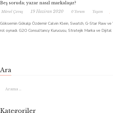
Beş soruda; yazar nasıl markalaşır?
19 Haziran 2020
Mürsel Çavuş
0 Yorum
Yaşam
Göksemin Gökalp Özdemir Calvin Klein, Swatch, G-Star Raw ve Vak
rol oynadı. G2O Consultancy Kurucusu, Stratejik Marka ve Dijita
Ara
Kategoriler