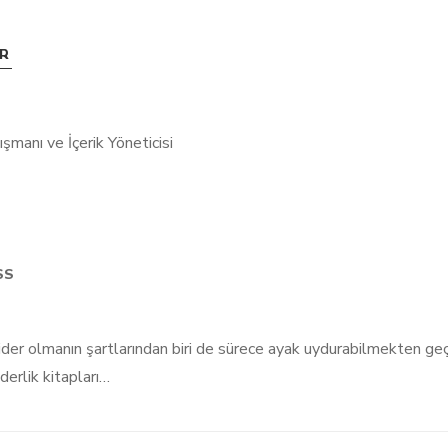
AR
SS
 lider olmanın şartlarından biri de sürece ayak uydurabilmekten geçi
derlik kitapları…