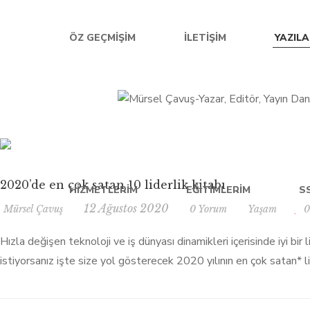
ÖZ GEÇMIŞIM
İLETIŞIM
YAZIL
2020’de en çok satan 10 liderlik kitabı
HIZMETLERIM
EĞITIMLERIM
S
12 Ağustos 2020
Mürsel Çavuş
0 Yorum
Yaşam
0
Hızla değişen teknoloji ve iş dünyası dinamikleri içerisinde iyi bir
istiyorsanız işte size yol gösterecek 2020 yılının en çok satan* li