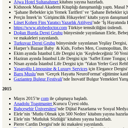
Ajwa Hotel Sultanahmet
kitabını yayına hazırladı.
Kidsnook Masal Akademi Kitaplığı danışmanlığı yaptı. Masal Not
‘Şahane Bebekler için Yemek Tarifleri’ ve ‘Şahane Bebekler içi
Perçin İmrek’in ‘Girişimcilik Hikayeleri’ kitabı yayın danışmanlı
Lüset Kohen Fins Yaratıcı Yazarlık Atölyesi
’nde ‘İş Hayatında B
https://www.globedoctor.com
Türkiye temsilciliğini üstlendi.
Doğan Burda Dergi Grubu
bünyesinde yayınlanan Elele, Bebeğim
ve makaleleri yayınlandı.
Turkuvaz Dergi Grubu
bünyesinde yayınlanan Yeşilay Dergisi
Harper’s Bazaar Baby & Kids, Forbes Men, Cosmopolitan, Boa
Ekim ayında İstanbul Life Dergisi için ‘Keşfedeceğiniz 50 Yeni
Haziran ayında İstanbul Life Dergisi için ‘Saffet Emre Tonguç i
Nisan ayında İstanbul Life Dergisi için ‘Yakın Yerler Gezi Rehb
Yaşaroğlu Limousine & Luxury Services
için Elegance Dergisi’
Barış Muslu
’nun ‘Gerçek Hayatta NeuroFormat’ eğitimine katıl
Gaziantep Bulgur Festivali
’nde İnovatif Bulgur Yemekleri Yarışm
2015
Mayıs 2015’te
com
ile çalışmaya başladı.
Anadolu Toastmaster
Kurucu Üyesi oldu.
Bahçeşehir Üniversitesi
’nde Dijital Pazarlama ve Sosyal Medya
Elele’nin ‘Mutlu Olmak için 500 Neden’ kitabını yayına hazırla
Elele’nin ‘Mutluluk Sözlüğü’ kitabını yayına hazırladı.
Pierre Cardin Dergisi’nde iki makalesi yayınlandı.