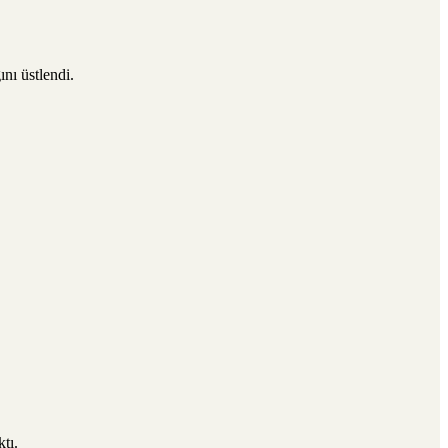
nı üstlendi.
tı.