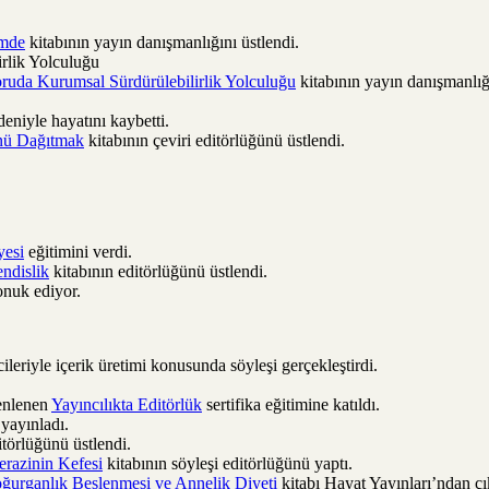
imde
kitabının yayın danışmanlığını üstlendi.
rlik Yolculuğu
oruda Kurumsal Sürdürülebilirlik Yolculuğu
kitabının yayın danışmanlığı
eniyle hayatını kaybetti.
ünü Dağıtmak
kitabının çeviri editörlüğünü üstlendi.
yesi
eğitimini verdi.
ndislik
kitabının editörlüğünü üstlendi.
onuk ediyor.
cileriyle içerik üretimi konusunda söyleşi gerçekleştirdi.
zenlenen
Yayıncılıkta Editörlük
sertifika eğitimine katıldı.
 yayınladı.
itörlüğünü üstlendi.
erazinin Kefesi
kitabının söyleşi editörlüğünü yaptı.
ğurganlık Beslenmesi ve Annelik Diyeti
kitabı Hayat Yayınları’ndan çık