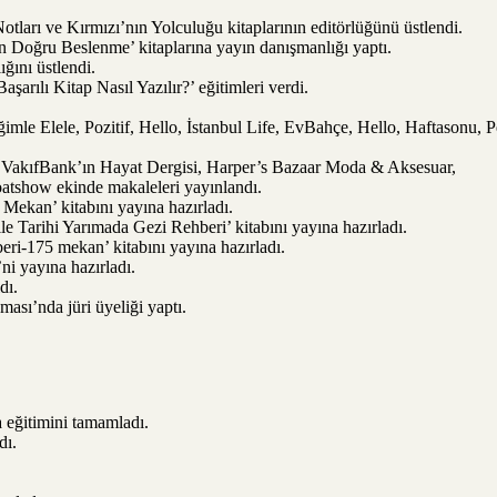
ları ve Kırmızı’nın Yolculuğu kitaplarının editörlüğünü üstlendi.
n Doğru Beslenme’ kitaplarına yayın danışmanlığı yaptı.
ğını üstlendi.
aşarılı Kitap Nasıl Yazılır?’ eğitimleri verdi.
le Elele, Pozitif, Hello, İstanbul Life, EvBahçe, Hello, Haftasonu, Pe
, VakıfBank’ın Hayat Dergisi, Harper’s Bazaar Moda & Aksesuar,
tshow ekinde makaleleri yayınlandı.
 Mekan’ kitabını yayına hazırladı.
le Tarihi Yarımada Gezi Rehberi’ kitabını yayına hazırladı.
eri-175 mekan’ kitabını yayına hazırladı.
ni yayına hazırladı.
dı.
ası’nda jüri üyeliği yaptı.
 eğitimini tamamladı.
dı.