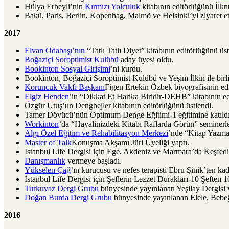
Hülya Erbeyli’nin
Kırmızı Yolculuk
kitabının editörlüğünü İlknu
Bakü, Paris, Berlin, Kopenhag, Malmö ve Helsinki’yi ziyaret et
2017
Elvan Odabaşı’nın
“Tatlı Tatlı Diyet” kitabının editörlüğünü üst
Boğaziçi Soroptimist Kulübü
aday üyesi oldu.
Bookinton Sosyal Girişimi
’ni kurdu.
Bookinton, Boğaziçi Soroptimist Kulübü ve Yeşim İlkin ile bir
Koruncuk Vakfı Başkanı
Figen Ertekin Özbek biyografisinin edi
Elgiz Henden
’in “Dikkat Et Harika Biridir-DEHB” kitabının ed
Özgür Utuş’un Dengbejler kitabının editörlüğünü üstlendi.
Tamer Dövücü’nün Optimum Denge Eğitimi-1 eğitimine katıldı
Workinton
’da “Hayalinizdeki Kitabı Raflarda Görün” seminerle
Algı Özel Eğitim ve Rehabilitasyon Merkezi
’nde “Kitap Yazma 
Master of Talk
Konuşma Akşamı Jüri Üyeliği yaptı.
İstanbul Life Dergisi için Ege, Akdeniz ve Marmara’da Keşfedil
Danışmanlık
vermeye başladı.
Yükselen Çağ
’ın kurucusu ve nefes terapisti Ebru Şinik’ten ka
İstanbul Life Dergisi için Şeflerin Lezzet Durakları-10 Şeften 1
Turkuvaz Dergi Grubu
bünyesinde yayınlanan Yeşilay Dergisi 
Doğan Burda Dergi Grubu
bünyesinde yayınlanan Elele, Bebeğim
2016