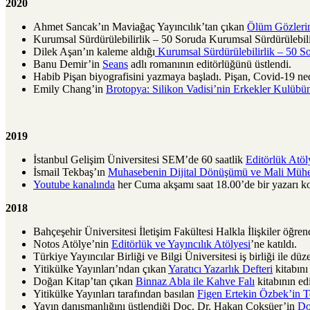
2020
Ahmet Sancak’ın Maviağaç Yayıncılık’tan çıkan
Ölüm Gözler
Kurumsal Sürdürülebilirlik – 50 Soruda Kurumsal Sürdürülebili
Dilek Aşan’ın kaleme aldığı
Kurumsal Sürdürülebilirlik – 50 S
Banu Demir’in
Seans
adlı romanının editörlüğünü üstlendi.
Habib Pişan biyografisini yazmaya başladı. Pişan, Covid-19 ned
Emily Chang’in
Brotopya: Silikon Vadisi’nin Erkekler Kulüb
2019
İstanbul Gelişim Üniversitesi SEM’de 60 saatlik
Editörlük Atöl
İsmail Tekbaş’ın
Muhasebenin Dijital Dönüşümü ve Mali Mühe
Youtube kanalında
her Cuma akşamı saat 18.00’de bir yazarı k
2018
Bahçeşehir Üniversitesi İletişim Fakültesi Halkla İlişkiler öğren
Notos Atölye’nin
Editörlük ve Yayıncılık Atölyesi
’ne katıldı.
Türkiye Yayıncılar Birliği ve Bilgi Üniversitesi iş birliği ile dü
Yitikülke Yayınları’ndan çıkan
Yaratıcı Yazarlık Defteri
kitabını
Doğan Kitap’tan çıkan
Binnaz Abla ile Kahve Falı
kitabının ed
Yitikülke Yayınları tarafından basılan
Figen Ertekin Özbek’in T
Yayın danışmanlığını üstlendiği Doç. Dr. Hakan Çoksüer’in
Do