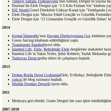
Türkiye Satranç Federasyonu
’nun Satranç Dergisi’ni yayına haz
Haziran’da Elele Dergisi için ‘3-5 Kilo Fazlam Var’ kitabını yay
ISE World
Genel Direktörü Gökyar Karşıt için ‘Yurtdışında Lise
Elele Dergisi için ‘Mucize Etkili Gençlik ve Güzellik Formülleri
Elele Dergisi için ‘15 Uzmandan Gençlik ve Güzellik Sırları’ kit
2014
Kemal İslamoğlu
’nun
Hayatın Direksiyonuna Geç
kitabının ya
Green Juicing kitabının editörlüğünü yaptı.
Toastmaster İstanbul
üyesi oldu.
İstanbul Life
,
Elele
,
Bebeğimle Elele
dergilerine makaleler hazır
İstanbul Life’ın Yakın Yerler, Şehir Rehberi, Yazlık Mekanlar gib
Turkuvaz Dergi
grubu ekleri ile çalışmaya başladı.
2013
Doğan Burda Dergi Grubunda
Elele, EvBahçe, Bebeğimle Elele,
com.tr’
de blog yazmaya başladı.
Mutfak Dostları Derneği
üyesi oldu.
2011
Medyaya geri döndü. Gusto Dergisi’nin yazı işleri müdürlüğünü
2007-2010