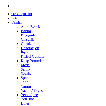
Öz Geçmişim
İletişim
Yazılar
Anne-Bebek
Bakım
Biyografi
Cinsellik
Çocuk
Dekorasyon
İlişki
Kişisel Gelişim
Kitap Yorumları
Moda
Sağlık
Seyahat
Spor
Tarih
Yaşam
Yazım Atölyesi
Yeme-İçme
YouTube
Diğer