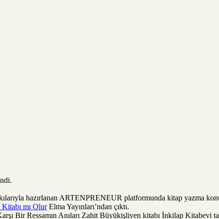
ndi.
katkılarıyla hazırlanan ARTENPRENEUR platformunda kitap yazma ko
n Kitabı mı Olur
Elma Yayınları’ndan çıktı.
rşı Bir Ressamın Anıları Zahit Büyükişliyen kitabı İnkilap Kitabevi ta