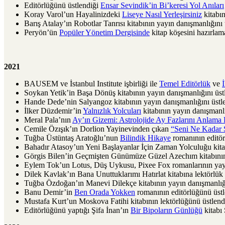
Editörlüğünü üstlendiği
Ensar Sevindik’in Bi’keresi Yol Anıları
Koray Varol’un Hayalinizdeki
Liseye Nasıl Yerleşirsiniz
kitabın
Barış Atalay’ın Robotlar Tanrısı kitabının yayın danışmanlığını 
Peryön’ün
Popüler Yönetim Dergisinde
kitap köşesini hazırlam
2021
BAUSEM ve İstanbul Institute işbirliği ile
Temel Editörlük
ve
İ
Soykan Yetik’in Başa Dönüş kitabının yayın danışmanlığını üst
Hande Dede’nin Salyangoz kitabının yayın danışmanlığını üstle
İlker Düzdemir’in
Yalnızlık Yolcuları
kitabının yayın danışmanlı
Meral Pala’nın
Ay’ın Gizemi: Astrolojide Ay Fazlarını Anlama
Cemile Özışık’ın Dorlion Yayinevinden çıkan
“Seni Ne Kadar 
Tuğba Üstüntaş Aratoğlu’nun
Bilindik Hikaye
romanının editör
Bahadır Atasoy’un Yeni Başlayanlar İçin Zaman Yolculuğu kitab
Görgis Bilen’in Geçmişten Günümüze Güzel Azechım kitabının 
Eylem Tok’un Lotus, Düş Uykusu, Pixee Fox romanlarının yayı
Dilek Kavlak’ın Bana Unuttuklarımı Hatırlat kitabına lektörlük 
Tuğba Özdoğan’ın Manevi Dilekçe kitabının yayın danışmanlığı
Banu Demir’in
Ben Orada Yokken
romanının editörlüğünü üstl
Mustafa Kurt’un Moskova Fatihi kitabının lektörlüğünü üstlend
Editörlüğünü yaptığı Şifa İnan’ın
Bir Bipoların Günlüğü
kitabı