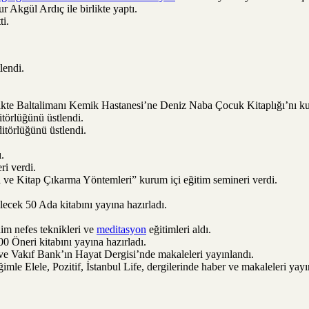
r Akgül Ardıç ile birlikte yaptı.
ti.
lendi.
likte Baltalimanı Kemik Hastanesi’ne Deniz Naba Çocuk Kitaplığı’nı k
törlüğünü üstlendi.
itörlüğünü üstlendi.
.
ri verdi.
ve Kitap Çıkarma Yöntemleri” kurum içi eğitim semineri verdi.
ecek 50 Ada kitabını yayına hazırladı.
dim nefes teknikleri ve
meditasyon
eğitimleri aldı.
00 Öneri kitabını yayına hazırladı.
ve Vakıf Bank’ın Hayat Dergisi’nde makaleleri yayınlandı.
le Elele, Pozitif, İstanbul Life, dergilerinde haber ve makaleleri yayı