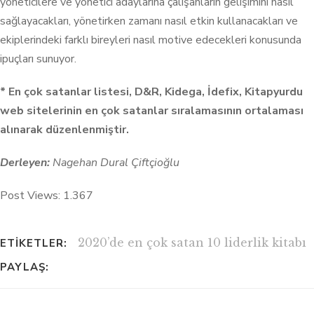
yöneticilere ve yönetici adaylarına çalışanların gelişimini nasıl
sağlayacakları, yönetirken zamanı nasıl etkin kullanacakları ve
ekiplerindeki farklı bireyleri nasıl motive edecekleri konusunda
ipuçları sunuyor.
* En çok satanlar listesi, D&R, Kidega, İdefix, Kitapyurdu
web sitelerinin en çok satanlar sıralamasının ortalaması
alınarak düzenlenmiştir.
Derleyen:
Nagehan Dural Çiftçioğlu
Post Views:
1.367
2020’de en çok satan 10 liderlik kitabı
ETIKETLER:
PAYLAŞ: