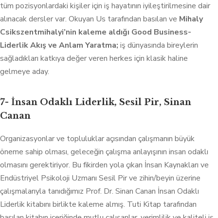
tüm pozisyonlardaki kişiler için iş hayatının iyileştirilmesine dair
alınacak dersler var. Okuyan Us tarafından basılan ve
Mihaly
Csikszentmihalyi’nin kaleme aldığı Good Business-
Liderlik Akış ve Anlam Yaratma;
iş dünyasında bireylerin
sağladıkları katkıya değer veren herkes için klasik haline
gelmeye aday.
7- İnsan Odaklı Liderlik, Sesil Pir, Sinan
Canan
Organizasyonlar ve topluluklar açısından çalışmanın büyük
öneme sahip olması, geleceğin çalışma anlayışının insan odaklı
olmasını gerektiriyor. Bu fikirden yola çıkan İnsan Kaynakları ve
Endüstriyel Psikoloji Uzmanı Sesil Pir ve zihin/beyin üzerine
çalışmalarıyla tanıdığımız Prof. Dr. Sinan Canan İnsan Odaklı
Liderlik kitabını birlikte kaleme almış. Tuti Kitap tarafından
basılan kitabın içeriğinde mutlu çalışanlar, verimlilik ve kaliteli iş