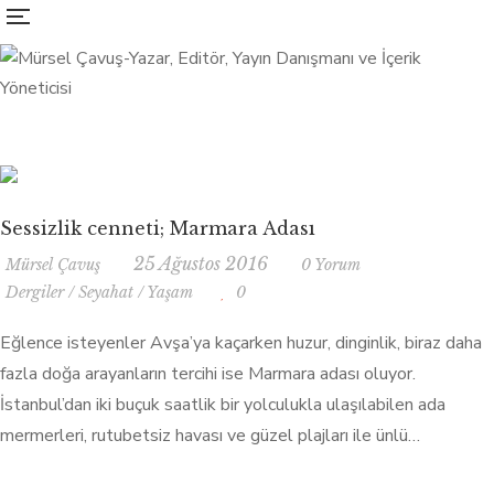
Sessizlik cenneti; Marmara Adası
25 Ağustos 2016
Mürsel Çavuş
0 Yorum
Dergiler
/
Seyahat
/
Yaşam
0
Eğlence isteyenler Avşa’ya kaçarken huzur, dinginlik, biraz daha
fazla doğa arayanların tercihi ise Marmara adası oluyor.
İstanbul’dan iki buçuk saatlik bir yolculukla ulaşılabilen ada
mermerleri, rutubetsiz havası ve güzel plajları ile ünlü…