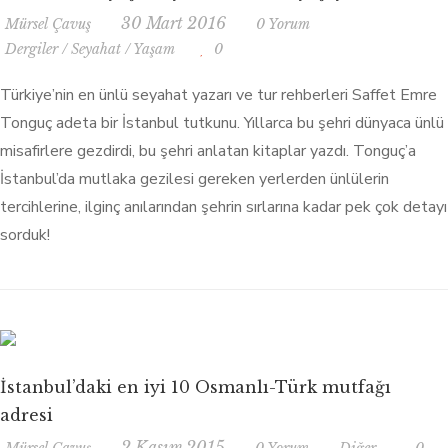
30 Mart 2016
Mürsel Çavuş
0 Yorum
Dergiler
/
Seyahat
/
Yaşam
0
Türkiye’nin en ünlü seyahat yazarı ve tur rehberleri Saffet Emre
Tonguç adeta bir İstanbul tutkunu. Yıllarca bu şehri dünyaca ünlü
misafirlere gezdirdi, bu şehri anlatan kitaplar yazdı. Tonguç’a
İstanbul’da mutlaka gezilesi gereken yerlerden ünlülerin
tercihlerine, ilginç anılarından şehrin sırlarına kadar pek çok detayı
sorduk!
İstanbul’daki en iyi 10 Osmanlı-Türk mutfağı
adresi
2 Kasım 2015
Mürsel Çavuş
0 Yorum
Diğer
0