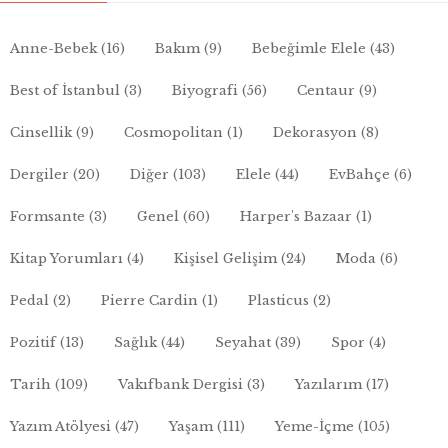
Anne-Bebek
(16)
Bakım
(9)
Bebeğimle Elele
(43)
Best of İstanbul
(3)
Biyografi
(56)
Centaur
(9)
Cinsellik
(9)
Cosmopolitan
(1)
Dekorasyon
(8)
Dergiler
(20)
Diğer
(103)
Elele
(44)
EvBahçe
(6)
Formsante
(3)
Genel
(60)
Harper's Bazaar
(1)
Kitap Yorumları
(4)
Kişisel Gelişim
(24)
Moda
(6)
Pedal
(2)
Pierre Cardin
(1)
Plasticus
(2)
Pozitif
(13)
Sağlık
(44)
Seyahat
(39)
Spor
(4)
Tarih
(109)
Vakıfbank Dergisi
(3)
Yazılarım
(17)
Yazım Atölyesi
(47)
Yaşam
(111)
Yeme-İçme
(105)