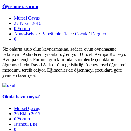
Öğrenme tasarımı
Mürsel Çavuş
27 Nisan 2016
0 Yorum
Anne-Bebek
/
Bebeğimle Elele
/
Çocuk
/
Dergiler
0
Siz onların grup olup kaynaşmasına, sadece oyun oynamasına
bakmayın. Aslında en iyi onlar öğreniyor. Unicef, Avrupa Konseyi,
Avrupa Gençlik Forumu gibi kurumlar şimdilerde çocukların
öğrenmesi için David A. Kolb’un geliştirdiği ‘deneyimsel öğrenme’
metodunu tercih ediyor. Eğitmenler de öğrenmeyi çocuklara göre
yeniden tasarlıyor!
Okula hazır mıyız?
Mürsel Çavuş
26 Ekim 2015
0 Yorum
İstanbul Life
0