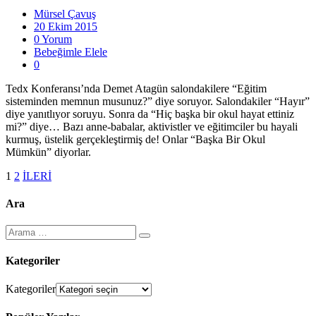
Mürsel Çavuş
20 Ekim 2015
0 Yorum
Bebeğimle Elele
0
Tedx Konferansı’nda Demet Atagün salondakilere “Eğitim
sisteminden memnun musunuz?” diye soruyor. Salondakiler “Hayır”
diye yanıtlıyor soruyu. Sonra da “Hiç başka bir okul hayat ettiniz
mi?” diye… Bazı anne-babalar, aktivistler ve eğitimciler bu hayali
kurmuş, üstelik gerçekleştirmiş de! Onlar “Başka Bir Okul
Mümkün” diyorlar.
1
2
İLERİ
Ara
Kategoriler
Kategoriler