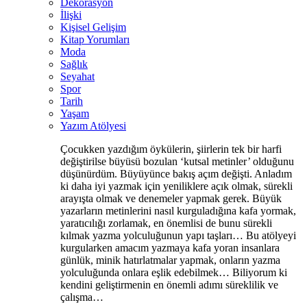
Dekorasyon
İlişki
Kişisel Gelişim
Kitap Yorumları
Moda
Sağlık
Seyahat
Spor
Tarih
Yaşam
Yazım Atölyesi
Çocukken yazdığım öykülerin, şiirlerin tek bir harfi
değiştirilse büyüsü bozulan ‘kutsal metinler’ olduğunu
düşünürdüm. Büyüyünce bakış açım değişti. Anladım
ki daha iyi yazmak için yeniliklere açık olmak, sürekli
arayışta olmak ve denemeler yapmak gerek. Büyük
yazarların metinlerini nasıl kurguladığına kafa yormak,
yaratıcılığı zorlamak, en önemlisi de bunu sürekli
kılmak yazma yolculuğunun yapı taşları… Bu atölyeyi
kurgularken amacım yazmaya kafa yoran insanlara
günlük, minik hatırlatmalar yapmak, onların yazma
yolculuğunda onlara eşlik edebilmek… Biliyorum ki
kendini geliştirmenin en önemli adımı süreklilik ve
çalışma…