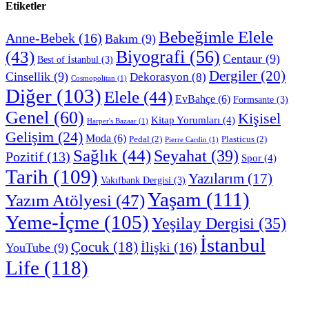
Etiketler
Bebeğimle Elele
Anne-Bebek
(16)
Bakım
(9)
Biyografi
(56)
(43)
Centaur
(9)
Best of İstanbul
(3)
Dergiler
(20)
Cinsellik
(9)
Dekorasyon
(8)
Cosmopolitan
(1)
Diğer
(103)
Elele
(44)
EvBahçe
(6)
Formsante
(3)
Genel
(60)
Kişisel
Kitap Yorumları
(4)
Harper's Bazaar
(1)
Gelişim
(24)
Moda
(6)
Pedal
(2)
Plasticus
(2)
Pierre Cardin
(1)
Sağlık
(44)
Seyahat
(39)
Pozitif
(13)
Spor
(4)
Tarih
(109)
Yazılarım
(17)
Vakıfbank Dergisi
(3)
Yaşam
(111)
Yazım Atölyesi
(47)
Yeme-İçme
(105)
Yeşilay Dergisi
(35)
İstanbul
Çocuk
(18)
İlişki
(16)
YouTube
(9)
Life
(118)