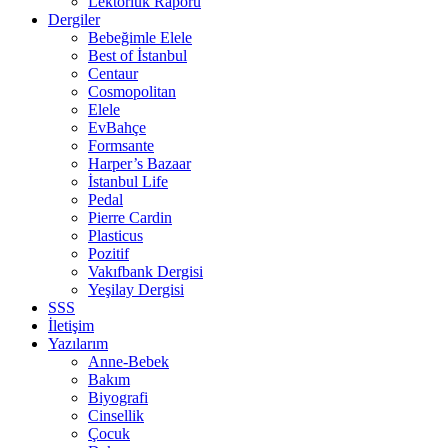
Lektörlük Raporu
Dergiler
Bebeğimle Elele
Best of İstanbul
Centaur
Cosmopolitan
Elele
EvBahçe
Formsante
Harper’s Bazaar
İstanbul Life
Pedal
Pierre Cardin
Plasticus
Pozitif
Vakıfbank Dergisi
Yeşilay Dergisi
SSS
İletişim
Yazılarım
Anne-Bebek
Bakım
Biyografi
Cinsellik
Çocuk