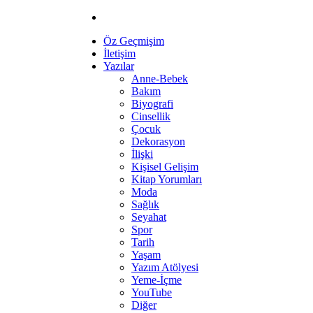
Öz Geçmişim
İletişim
Yazılar
Anne-Bebek
Bakım
Biyografi
Cinsellik
Çocuk
Dekorasyon
İlişki
Kişisel Gelişim
Kitap Yorumları
Moda
Sağlık
Seyahat
Spor
Tarih
Yaşam
Yazım Atölyesi
Yeme-İçme
YouTube
Diğer