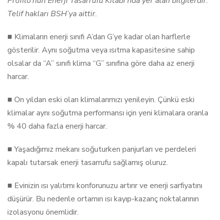
Profilo’nun Enerji Tasarrufu Kitabı’nda yer alan bilgilerdir.
Telif hakları BSH’ya aittir.
■ Klimaların enerji sınıfı A’dan G’ye kadar olan harflerle
gösterilir. Aynı soğutma veya ısıtma kapasitesine sahip
olsalar da “A” sınıfı klima “G” sınıfına göre daha az enerji
harcar.
■ On yıldan eski olan klimalarımızı yenileyin. Çünkü eski
klimalar aynı soğutma performansı için yeni klimalara oranla
% 40 daha fazla enerji harcar.
■ Yaşadığımız mekanı soğuturken panjurları ve perdeleri
kapalı tutarsak enerji tasarrufu sağlamış oluruz.
■ Evinizin ısı yalıtımı konforunuzu artırır ve enerji sarfiyatını
düşürür. Bu nedenle ortamın ısı kayıp-kazanç noktalarının
izolasyonu önemlidir.