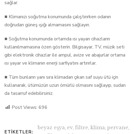
sağlar.
■ Klimanızı soğutma konumunda çalıştırırken odanın
doğrudan güneş ışığı almamasını sağlayın.
■ Soğutma konumunda ortamda ısı yayan cihazların
kullanılmamasına özen gösterin. Bilgisayar, TV, müzik seti
gibi elektronik cihazlar ile ampul, avize ve abajurlar ortama
ısı yayar ve klimanın enerji sarfiyatını artırırlar.
■ Tüm bunların yanı sıra klimadan çıkan saf suyu ütü için
kullanarak, ütümüzün uzun ömürlü olmasını sağlayıp, sudan
da tasarruf edebilirsiniz.
Post Views:
696
beyaz eşya
,
ev
,
filtre
,
klima
,
pervane
,
ETIKETLER: