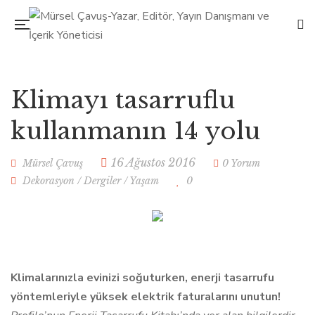
Klimayı tasarruflu
kullanmanın 14 yolu
16 Ağustos 2016
Mürsel Çavuş
0 Yorum
Dekorasyon
/
Dergiler
/
Yaşam
0
Klimalarınızla evinizi soğuturken, enerji tasarrufu
yöntemleriyle yüksek elektrik faturalarını unutun!