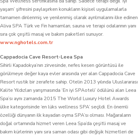
Spa Wellness sertifikasına da sahip. Sadece terapi değil ‘iyi
yaşam’ şifresini paylaşırken konukların kişisel uygulamalarla
tamamen dinlenmiş ve yenilenmiş olarak ayrılmalarını ilke edinen
Aliva SPA Türk ve Fin hamamları, sauna ve terapi odalarının yanı
sıra çok çeşitli masaj ve bakım paketleri sunuyor.
www.nghotels.com.tr
Cappadocia Cave Resort-Leea Spa
Sihirli Kapadokya’nın zirvesinde, nefes kesen görüntüsü ile
görülmeye değer kaya evler arasında yer alan Cappadocia Cave
Resort rustik bir zerafete sahip. Otelin 2013 yılında Uluslararası
Kalite Yıldızları yarışmasında ‘En iyi SPAoteli’ ödülünü alan Leea
Spa’sı aynı zamanda 2015 The World Luxury Hotel Awards
ülke kategorisinde ‘en lüks wellness SPA’ seçildi. En önemli
özelliği dünyanın ilk kayadan oyma SPA’sı olması. Mağaraların
doğal ortamında hizmet veren Leea Spa’da çeşitli masaj ve
bakım kürlerinin yanı sıra saman odası gibi değişik hizmetleri de