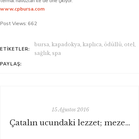
termal havuzları ile de öne çıkıyor.
www.cpbursa.com
Post Views:
662
bursa
,
kapadokya
,
kaplıca
,
ödüllü
,
otel
,
ETIKETLER:
sağlık
,
spa
PAYLAŞ:
15 Ağustos 2016
Çatalın ucundaki lezzet; mezeler