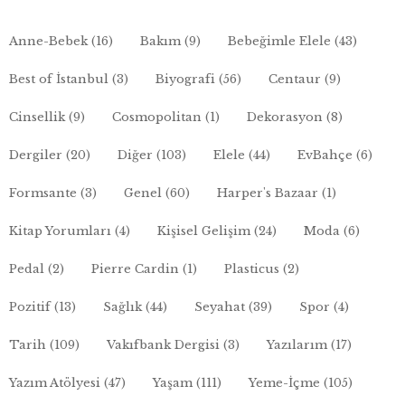
Anne-Bebek
(16)
Bakım
(9)
Bebeğimle Elele
(43)
Best of İstanbul
(3)
Biyografi
(56)
Centaur
(9)
Cinsellik
(9)
Cosmopolitan
(1)
Dekorasyon
(8)
Dergiler
(20)
Diğer
(103)
Elele
(44)
EvBahçe
(6)
Formsante
(3)
Genel
(60)
Harper's Bazaar
(1)
Kitap Yorumları
(4)
Kişisel Gelişim
(24)
Moda
(6)
Pedal
(2)
Pierre Cardin
(1)
Plasticus
(2)
Pozitif
(13)
Sağlık
(44)
Seyahat
(39)
Spor
(4)
Tarih
(109)
Vakıfbank Dergisi
(3)
Yazılarım
(17)
Yazım Atölyesi
(47)
Yaşam
(111)
Yeme-İçme
(105)