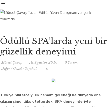
Ödüllü SPA’larda yeni bir
güzellik deneyimi
16 Ağustos 2016
Mürsel Çavuş
0 Yorum
Diğer
/
Genel
/
Seyahat
0
Türkiye binlerce yıllık hamam geleneği ile dünyada öne
çıkışını şimdi lüks otellerdeki SPA deneyimleriyle