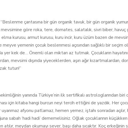
“Beslenme çantasına bir gün organik tavuk, bir gün organik yumurta
 mevsimine göre roka, tere, domates, salatalık, sivri biber, havuç gi
ısı, elma kurusu, armut kurusu, kuru incir, kuru üzüm bazen de mev
e meyve yemenin çocuk beslenmesi açısından sağlıklı bir seçim ol
da yer kek de… Önemli olan miktarı az tutmak. Çocukların hayatını
ardan, mevsimi dışında yiyeceklerden, aşırı ağır kızartmalardan, d
zak tutun!”
kimliğinin yanında Türkiye’nin ilk sertifikalı astrologlarından biri 
ası için kitaba hangi burcun neyi tercih ettiğini de yazdık. Her çoc
ır uyanmaz afyonu patlamaz, hemen yemez, iştahı sonradan açılır, 
una sabah ‘hadi hadi’ dememelisiniz. Oğlak çocuklarının küçükken k
 atılır, meydan okumayı sever, başı daha sıcaktır. Koç erkeğinin 