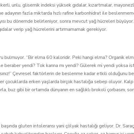
li, unlu, glisemik indeksi yüksek gıdalar, kızartmalar, mayonezler
e adayının fazla miktarda hızlı rafine karbonhidrat ile beslenmem
ayısı bu dönemde belirleniyor, sonra mevcut yağ hücreleri büyüyo
i gıdalar verip yağ hücrelerini artırmamamak gerekiyor.
ru bulmuyor. “Bir elma 60 kaloridir. Peki hangi elma? Organik elma
beraber yendi? Tok karına mı yendi? Gülerek mi yendi yoksa ist
rsınız!” Çevresel faktörlerin de beslenme kadar etkili olduğunu be
ler çocuklarda erken yaşlarda birçok hastalığa sebep oluyor. Kalp k
la, buz gibi bir ortamda dünyanın en sağlıklı brokoli çorbasını, 
aşında gluten intoleransı yani çölyak hastalığı geliyor. Dr. Sara