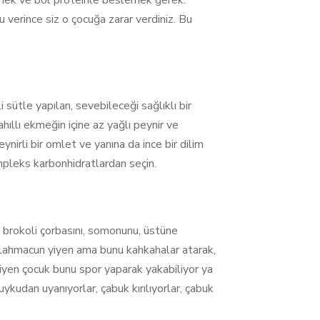
rmek ve bol proteinle beslemek gerek.
 verince siz o çocuğa zarar verdiniz. Bu
 sütle yapılan, sevebileceği sağlıklı bir
hıllı ekmeğin içine az yağlı peynir ve
ynirli bir omlet ve yanına da ince bir dilim
mpleks karbonhidratlardan seçin.
 brokoli çorbasını, somonunu, üstüne
la lahmacun yiyen ama bunu kahkahalar atarak,
yiyen çocuk bunu spor yaparak yakabiliyor ya
ykudan uyanıyorlar, çabuk kırılıyorlar, çabuk