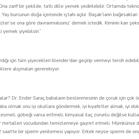
a zarif bir şekilde, tatlı dille yemek yedirilebilir. Ortamda tek
 Yay burcunun doğa içerisinde iştahı açılır. Başak’ların bağırsakla
izler’se ona göre davranmalısınız’ demek istedik. Kiminin kan şeke
 yemek yiyebilsin.”
ğı için tüm yiyecekleri blender’dan geçirip vermeyi tercih edebi
klere alışmaları gererekiyor.
balar? Dr. Ender Saraç babaların beslenmesinin de çocuk için çok 
baba olmak onu iyi okullara göndermek, iyi kıyafetler almak, iyi d
esmeli, göbeği varsa eritmeli, kimyasal ilaç zorunlu değilse kulla
 ağır metalleri vücudundan temizlemeye gayret etmeli. Mümkünse d
2 saatte bir sperm yenilemesi yapıyor. Erkek neyse spermi de on