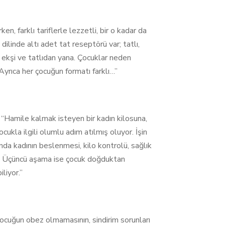
, farklı tariflerle lezzetli, bir o kadar da
ilinde altı adet tat reseptörü var; tatlı,
u, ekşi ve tatlıdan yana. Çocuklar neden
yrıca her çocuğun formatı farklı…”
: “Hamile kalmak isteyen bir kadın kilosuna,
cukla ilgili olumlu adım atılmış oluyor. İşin
nda kadının beslenmesi, kilo kontrolü, sağlık
i. Üçüncü aşama ise çocuk doğduktan
liyor.”
ocuğun obez olmamasının, sindirim sorunları