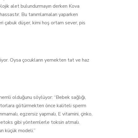
nolojik alet bulundurmayın derken Kova
rı hassastır. Bu tanımlamaları yaparken
ri çabuk düşer, kimi hoş ortam sever, pis
liyor. Oysa çocukların yemekten tat ve haz
önemli olduğunu söylüyor: “Bebek sağlığı,
oktorlara götürmekten önce kaliteli sperm
nmamalı, egzersiz yapmalı, E vitamini, çinko,
etoks gibi yöntemlerle toksin atmalı.
un küçük modeli.”