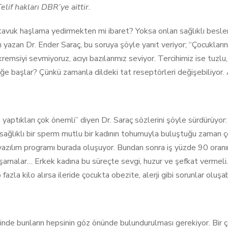
lif hakları DBR’ye aittir.
avuk haşlama yedirmekten mi ibaret? Yoksa onları sağlıklı beslerken
yazan Dr. Ender Saraç, bu soruya şöyle yanıt veriyor; “Çocukların d
kremsiyi sevmiyoruz, acıyı bazılarımız seviyor. Tercihimiz ise tuzl
 başlar? Çünkü zamanla dildeki tat reseptörleri değişebiliyor. A
e yaptıkları çok önemli” diyen Dr. Saraç sözlerini şöyle sürdürüyor
e sağlıklı bir sperm mutlu bir kadının tohumuyla buluştuğu zaman ço
 yazılım programı burada oluşuyor. Bundan sonra iş yüzde 90 oranı
aşamalar… Erkek kadına bu süreçte sevgi, huzur ve şefkat vermel
zla kilo alırsa ileride çocukta obezite, alerji gibi sorunlar oluşabi
nde bunların hepsinin göz önünde bulundurulması gerekiyor. Bir ç