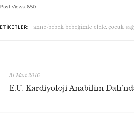
Post Views:
850
anne-bebek
,
bebeğimle elele
,
çocuk
,
sağ
ETIKETLER:
31 Mart 2016