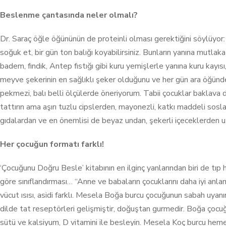
Beslenme çantasında neler olmalı?
Dr. Saraç öğle öğününün de proteinli olması gerektiğini söylüyor: 
soğuk et, bir gün ton balığı koyabilirsiniz. Bunların yanına mutlaka
badem, fındık, Antep fıstığı gibi kuru yemişlerle yanına kuru kay
meyve şekerinin en sağlıklı şeker olduğunu ve her gün ara öğünd
pekmezi, balı belli ölçülerde öneriyorum. Tabii çocuklar baklava 
tattırın ama aşırı tuzlu cipslerden, mayonezli, katkı maddeli sosl
gıdalardan ve en önemlisi de beyaz undan, şekerli içeceklerden u
Her çocuğun formatı farklı!
‘Çocuğunu Doğru Besle’ kitabının en ilginç yanlarından biri de tıp he
göre sınıflandırması… “Anne ve babaların çocuklarını daha iyi anlam
vücut ısısı, asidi farklı. Mesela Boğa burcu çocuğunun sabah uyan
dilde tat reseptörleri gelişmiştir, doğuştan gurmedir. Boğa çocuğ
sütü ve kalsiyum, D vitamini ile besleyin. Mesela Koç burcu hemen