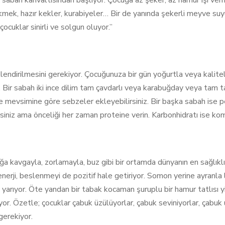
sabah kahvaltısından başlıyor. Çocuğa az şeker, az hamur işi ve
kmek, hazır kekler, kurabiyeler… Bir de yanında şekerli meyve suyu
çocuklar sinirli ve solgun oluyor.”
lendirilmesini gerekiyor. Çocuğunuza bir gün yoğurtla veya kaliteli
z. Bir sabah iki ince dilim tam çavdarlı veya karabuğday veya tam ta
n ve mevsimine göre sebzeler ekleyebilirsiniz. Bir başka sabah ise pe
iniz ama önceliği her zaman proteine verin. Karbonhidratı ise ko
kavgayla, zorlamayla, buz gibi bir ortamda dünyanın en sağlıklı
 enerji, beslenmeyi de pozitif hale getiriyor. Somon yerine ayran
 yarıyor. Öte yandan bir tabak kocaman şuruplu bir hamur tatlısı 
or. Özetle; çocuklar çabuk üzülüyorlar, çabuk seviniyorlar, çabuk u
gerekiyor.