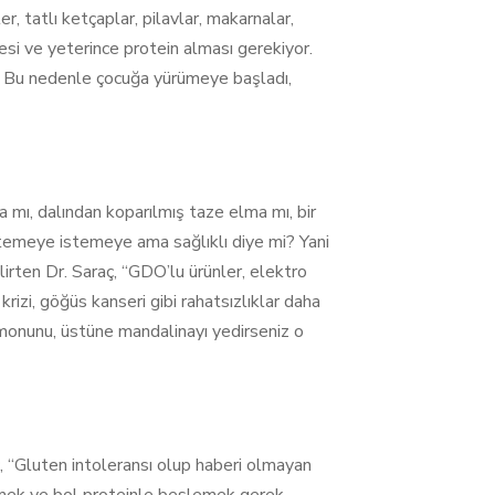
, tatlı ketçaplar, pilavlar, makarnalar,
esi ve yeterince protein alması gerekiyor.
r. Bu nedenle çocuğa yürümeye başladı,
 mı, dalından koparılmış taze elma mı, bir
emeye istemeye ama sağlıklı diye mi? Yani
lirten Dr. Saraç, “GDO’lu ürünler, elektro
rizi, göğüs kanseri gibi rahatsızlıklar daha
somonunu, üstüne mandalinayı yedirseniz o
ç, “Gluten intoleransı olup haberi olmayan