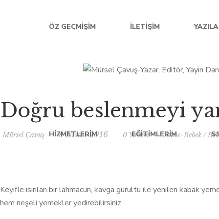
ÖZ GEÇMIŞIM
İLETIŞIM
YAZIL
Doğru beslenmeyi yan
HIZMETLERIM
4 Nisan 2016
EĞITIMLERIM
S
Mürsel Çavuş
0 Yorum
Anne-Bebek
/
Beb
Keyifle ısırılan bir lahmacun, kavga gürültü ile yenilen kabak yem
hem neşeli yemekler yedirebilirsiniz.