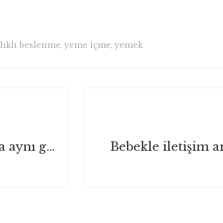
lıklı beslenme
,
yeme içme
,
yemek
E.Ü. Kardiyoloji Anabilim Dalı’nda aynı gün işlem
Bebekle iletişim 