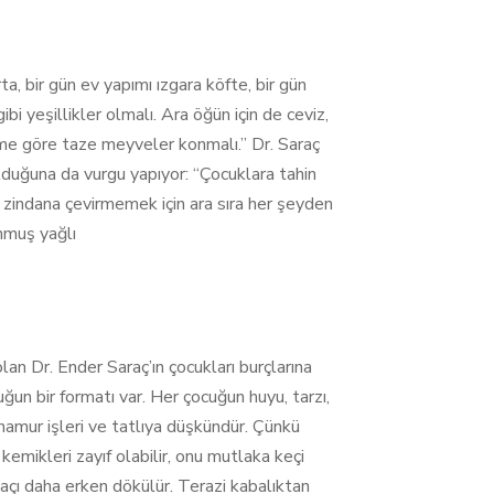
, bir gün ev yapımı ızgara köfte, bir gün
bi yeşillikler olmalı. Ara öğün için de ceviz,
sime göre taze meyveler konmalı.” Dr. Saraç
duğuna da vurgu yapıyor: “Çocuklara tahin
 zindana çevirmemek için ara sıra her şeyden
onmuş yağlı
olan Dr. Ender Saraç’ın çocukları burçlarına
uğun bir formatı var. Her çocuğun huyu, tarzı,
hamur işleri ve tatlıya düşkündür. Çünkü
emikleri zayıf olabilir, onu mutlaka keçi
saçı daha erken dökülür. Terazi kabalıktan