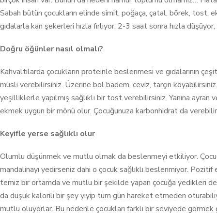
birçok insan var. Bunun da nedeni hamur toplumu olmamız… Hata 
Sabah bütün çocukların elinde simit, poğaça, çatal, börek, tost, e
gıdalarla kan şekerleri hızla fırlıyor, 2-3 saat sonra hızla düşüyor, 
Doğru öğünler nasıl olmalı?
Kahvaltılarda çocukların proteinle beslenmesi ve gıdalarının çeşit
müsli verebilirsiniz. Üzerine bol badem, ceviz, tarçın koyabilirsini
yeşilliklerle yapılmış sağlıklı bir tost verebilirsiniz. Yanına ayra
ekmek uygun bir mönü olur. Çocuğunuza karbonhidrat da verebilirs
Keyifle yerse sağlıklı olur
Olumlu düşünmek ve mutlu olmak da beslenmeyi etkiliyor. Çocuğa 
mandalinayı yedirseniz dahi o çocuk sağlıklı beslenmiyor. Pozitif
temiz bir ortamda ve mutlu bir şekilde yapan çocuğa yedikleri de
da düşük kalorili bir şey yiyip tüm gün hareket etmeden oturabiliy
mutlu oluyorlar. Bu nedenle çocukları farklı bir seviyede görmek 