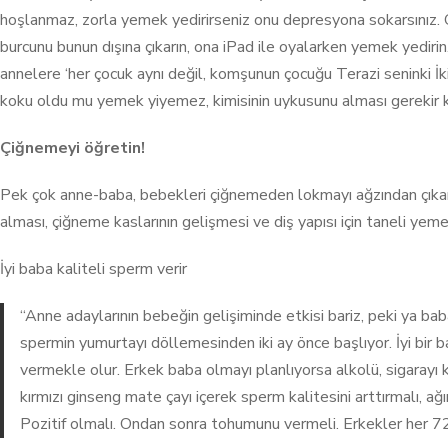
hoşlanmaz, zorla yemek yedirirseniz onu depresyona sokarsınız. On
burcunu bunun dışına çıkarın, ona iPad ile oyalarken yemek yedirin.
annelere ‘her çocuk aynı değil, komşunun çocuğu Terazi seninki İk
koku oldu mu yemek yiyemez, kimisinin uykusunu alması gerekir ki
Çiğnemeyi öğretin!
Pek çok anne-baba, bebekleri çiğnemeden lokmayı ağzından çıkardı
alması, çiğneme kaslarının gelişmesi ve diş yapısı için taneli yeme
İyi baba kaliteli sperm verir
“Anne adaylarının bebeğin gelişiminde etkisi bariz, peki ya ba
spermin yumurtayı döllemesinden iki ay önce başlıyor. İyi bir 
vermekle olur. Erkek baba olmayı planlıyorsa alkolü, sigarayı k
kırmızı ginseng mate çayı içerek sperm kalitesini arttırmalı,
Pozitif olmalı. Ondan sonra tohumunu vermeli. Erkekler her 7