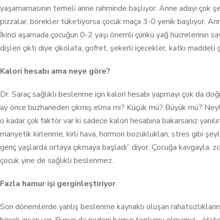
yaşamamasının temeli anne rahminde başlıyor. Anne adayı çok şeker
pizzalar, börekler tüketiyorsa çocuk maça 3-0 yenik başlıyor. Ann
İkinci aşamada çocuğun 0-2 yaşı önemli çünkü yağ hücrelerinin s
dişleri çıktı diye çikolata, gofret, şekerli içecekler, katkı maddel
Kalori hesabı ama neye göre?
Dr. Saraç sağlıklı beslenme için kalori hesabı yapmayı çok da doğ
ay önce buzhaneden çıkmış elma mı? Küçük mü? Büyük mü? Neyle 
o kadar çok faktör var ki sadece kalori hesabına bakarsanız yanılı
manyetik kirlenme, kirli hava, hormon bozuklukları, stres gibi şey
genç yaşlarda ortaya çıkmaya başladı” diyor. Çocuğa kavgayla, zor
çocuk yine de sağlıklı beslenmez.
Fazla hamur işi gerginleştiriyor
Son dönemlerde yanlış beslenme kaynaklı oluşan rahatsızlıkların b