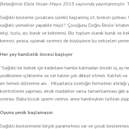
Bebeğimle Elele Nisan-Mayıs 2015 sayısında yayınlanmıştır. Te
Sağlıklı besleme çocuklara sürekli haşlanmış ot, brokoli çorbası, t
sağlıklı yemekler yapabilir miyiz? ‘Çocuğunu Doğru Besle’ kitabını 
ekşi, tuzlu, acı, buruk ve kekremsi. Biz toplum olarak buruk ve ke
kereviz, pırasa, ıspanak sevmez de büyüyünce bu sebzeleri yemeğe
Her şey hamilelik öncesi başlıyor
“Sağlıklı bir bebek için kadınların hamile kalmadan önceki üç ay n
yediklerine-içtiklerine ve ruh haline çok dikkat etmeli. Kaliteli v
en temeli döllenme anı… Milyarlarca özelliğin formatının atıldığı
kontrollerini yapması, eksik maddeler varsa tamamlanması gibi 
sonrası. Baba bozuk sperm verirse, anne hamileyken tatlıları yiyip fa
Oyuna yenik başlamasın
Sağlıklı beslenmenin birçok parametresi var ve çocuk beslenmesi