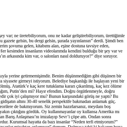
ey var; ne üretebiliyorum, onu ne kadar geliştirebiliyorum, ürettiğimle
gazete gelsin, bu dergi gelsin, şurada yayınlansın” derdi. Şimdi ben
ilerim şovuma gelen, kitabımı alan, eşine dostuna tavsiye eden,
. Her kesimden insanların videolarımda kendini bulduğu bir şey var ve
n’ın arkasında kim var, o salonları nasıl dolduruyor?” diye soruyor.
yıkıyla yerine getirmemişimdir. Benim düşünmediğim gibi düşünen bir
a siyasete girmeyi istiyorum. Belediye başkanlığı ile başlayan yeni bir
ölmüş. Atatürk’e kaç kere tutuklama kararı çıkarılmış, kaç kez ölüme
ağım, Putin’den mi? Hayır efendim. Doğru örgütlenmeyle, doğru
enedir çok iyi çalışmıyor mu? Bunun karşısındaki görüş ne yaptı? Bu
o gidişatın altını 30-40 senelik perspektife bakmadan anlamak güç.
teorilere de bakmıyorum. Siz zemin hazırlarsanız, meydanı boş
 yakın çıktığını gördük. Oy kullanmayanlar oy kullansa Amerika mı
an Barış Anlaşması’nı imzalayıp Sevr’i çöpe attı. Ondan sonra
rdur. Kurumsal hayatta da bazı insanlar “Neden terfi etmiyorum?”
“İnsanlar mizahtan anlamıyor” demem. Dolmasa tabii ki bakarım buna,