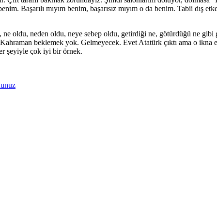
benim. Başarılı mıyım benim, başarısız mıyım o da benim. Tabii dış etke
 oldu, neden oldu, neye sebep oldu, getirdiği ne, götürdüğü ne gibi geni
Kahraman beklemek yok. Gelmeyecek. Evet Atatürk çıktı ama o ikna et
r şeyiyle çok iyi bir örnek.
dunuz