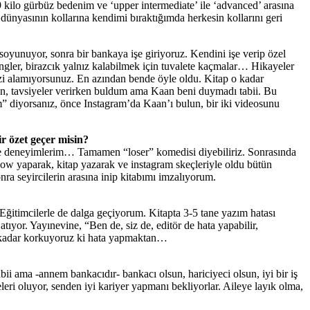
kilo gürbüz bedenim ve ‘upper intermediate’ ile ‘advanced’ arasına
 dünyasının kollarına kendimi bıraktığımda herkesin kollarını geri
 soyunuyor, sonra bir bankaya işe giriyoruz. Kendini işe verip özel
ingler, birazcık yalnız kalabilmek için tuvalete kaçmalar… Hikayeler
izi alamıyorsunuz. En azından bende öyle oldu. Kitap o kadar
ken, tavsiyeler verirken buldum ama Kaan beni duymadı tabii. Bu
m” diyorsanız, önce Instagram’da Kaan’ı bulun, bir iki videosunu
r özet geçer misin?
ahne deneyimlerim… Tamamen “loser” komedisi diyebiliriz. Sonrasında
show yaparak, kitap yazarak ve instagram skeçleriyle oldu bütün
nra seyircilerin arasına inip kitabımı imzalıyorum.
 Eğitimcilerle de dalga geçiyorum. Kitapta 3-5 tane yazım hatası
yor. Yayınevine, “Ben de, siz de, editör de hata yapabilir,
. O kadar korkuyoruz ki hata yapmaktan…
 ama -annem bankacıdır- bankacı olsun, hariciyeci olsun, iyi bir iş
ri oluyor, senden iyi kariyer yapmanı bekliyorlar. Aileye layık olma,