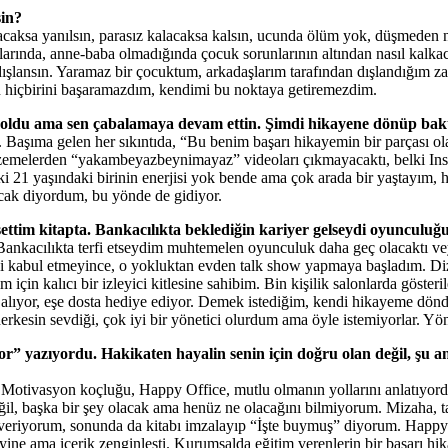
sin?
caksa yanılsın, parasız kalacaksa kalsın, ucunda ölüm yok, düşmeden n
klarında, anne-baba olmadığında çocuk sorunlarının altından nasıl kalk
a dışlansın. Yaramaz bir çocuktum, arkadaşlarım tarafından dışlandığı
 hiçbirini başaramazdım, kendimi bu noktaya getiremezdim.
er oldu ama sen çabalamaya devam ettin. Şimdi hikayene dönüp bakt
aşıma gelen her sıkıntıda, “Bu benim başarı hikayemin bir parçası ol
emelerden “yakambeyazbeynimayaz” videoları çıkmayacaktı, belki Inst
ki 21 yaşındaki birinin enerjisi yok bende ama çok arada bir yaştayım, 
cak diyordum, bu yönde de gidiyor.
settim kitapta. Bankacılıkta beklediğin kariyer gelseydi oyunculuğ
 Bankacılıkta terfi etseydim muhtemelen oyunculuk daha geç olacaktı v
beni kabul etmeyince, o yokluktan evden talk show yapmaya başladım. Di
için kalıcı bir izleyici kitlesine sahibim. Bin kişilik salonlarda göste
e alıyor, eşe dosta hediye ediyor. Demek istediğim, kendi hikayeme dön
kesin sevdiği, çok iyi bir yönetici olurdum ama öyle istemiyorlar. Yön
r” yazıyordu. Hakikaten hayalin senin için doğru olan değil, şu a
Motivasyon koçluğu, Happy Office, mutlu olmanın yollarını anlatıyo
ğil, başka bir şey olacak ama henüz ne olacağını bilmiyorum. Mizaha, 
eriyorum, sonunda da kitabı imzalayıp “İşte buymuş” diyorum. Happy O
 yine ama içerik zenginleşti. Kurumsalda eğitim verenlerin bir başarı 