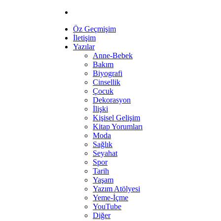
Öz Geçmişim
İletişim
Yazılar
Anne-Bebek
Bakım
Biyografi
Cinsellik
Çocuk
Dekorasyon
İlişki
Kişisel Gelişim
Kitap Yorumları
Moda
Sağlık
Seyahat
Spor
Tarih
Yaşam
Yazım Atölyesi
Yeme-İçme
YouTube
Diğer