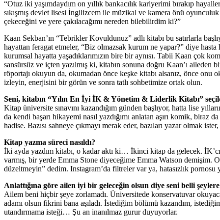
“Otuz iki yaşımdaydım on yıllık bankacılık kariyerimi bırakıp hayall
sıkışmış devlet lisesi İngilizcem ile müzikal ve kamera önü oyunculuk 
çekeceğini ve yere çakılacağımı nereden bilebilirdim ki?”
Kaan Sekban’ın “Tebrikler Kovuldunuz” adlı kitabı bu satırlarla başlıy
hayattan feragat etmeler, “Biz olmazsak kurum ne yapar?” diye hasta h
kurumsal hayatta yaşadıklarımızın bire bir aynısı. Tabii Kaan çok ko
sansürsüz ve içten yazılmış ki, kitabın sonuna doğru Kaan’ı aileden 
röportajı okuyun da, okumadan önce keşke kitabı alsanız, önce onu ok
izleyin, enerjisini bir görün ve sonra tatlı sohbetimize ortak olun.
Seni, kitabın “Yılın En İyi İK & Yönetim & Liderlik Kitabı” seçi
Kitap üniversite sınavını kazandığım günden başlıyor, hatta lise yıl
da kendi başarı hikayemi nasıl yazdığımı anlatan aşırı komik, biraz da
hadise. Bazısı sahneye çıkmayı merak eder, bazıları yazar olmak ister, 
Kitap yazma süreci nasıldı?
İki ayda yazdım kitabı, o kadar aktı ki… İkinci kitap da gelecek. İK’c
varmış, bir yerde Emma Stone diyeceğime Emma Watson demişim. Okurlar 
düzeltmeyin” dedim. Instagram’da filtreler var ya, hatasızlık pornosu
Anlattığına göre ailen iyi bir geleceğin olsun diye seni belli şeyl
Ailem beni hiçbir şeye zorlamadı. Üniversitede konservatuvar okuyaca
adamı olsun fikrini bana aşıladı. İstediğim bölümü kazandım, istediği
utandırmama isteği… Şu an inanılmaz gurur duyuyorlar.