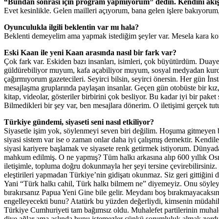
“Bundan sonrası için program yapmıyorum” dedin. Kendini akış
Evet kesinlikle. Gelen mailleri açıyorum, bana gelen işlere bakıyorum
Oyunculukla ilgili beklentin var mı hala?
Beklenti demeyelim ama yapmak istediğim şeyler var. Mesela kara kom
Eski Kaan ile yeni Kaan arasında nasıl bir fark var?
Çok fark var. Eskiden bazı insanları, isimleri, çok büyütürdüm. Duayen
güldürebiliyor muyum, kafa açabiliyor muyum, sosyal medyadan kurduğ
çağırmıyorum gazetecileri. Seyirci bilsin, seyirci önersin. Her gün İns
mesajlaşma gruplarında paylaşan insanlar. Geçen gün otobüste bir kız,
kitap, videolar, gösteriler birbirini çok besliyor. Bu kadar iyi bir pa
Bilmedikleri bir şey var, ben mesajlara dönerim. O iletişimi gerçek tut
Türkiye gündemi, siyaseti seni nasıl etkiliyor?
Siyasetle işim yok, söylenmeyi seven biri değilim. Hoşuma gitmeyen b
siyasi sistem var ise o zaman onlar daha iyi çalışmış demektir. Kendil
siyasi kariyere başlamak ve siyasete renk getirmek istiyorum. Dünyada
mahkum edilmiş. O ne yapmış? Tüm halkı arkasına alıp 600 yıllık O
iletişimle, topluma doğru dokunmayla her şeyi tersine çevirebilirsini
eleştirileri yapmadan Türkiye’nin gidişatı okunmaz. Siz geri gittiğini
Yani “Türk halkı cahil, Türk halkı bilmem ne” diyemeyiz. Onu söyleyi
bırakırsanız Papua Yeni Gine bile gelir. Meydanı boş bırakmayacaksı
engelleyecekti bunu? Atatürk bu yüzden değerliydi, kimsenin müdahil 
Türkiye Cumhuriyeti tam bağımsız oldu. Muhalefet partilerinin muha
diye ağlar ama aslında bunu istemezler çünkü sorumluluk almak zordu