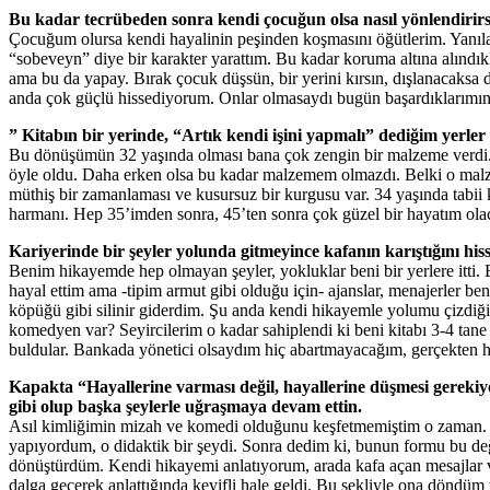
Bu kadar tecrübeden sonra kendi çocuğun olsa nasıl yönlendirir
Çocuğum olursa kendi hayalinin peşinden koşmasını öğütlerim. Yanıla
“sobeveyn” diye bir karakter yarattım. Bu kadar koruma altına alındı
ama bu da yapay. Bırak çocuk düşsün, bir yerini kırsın, dışlanacaks
anda çok güçlü hissediyorum. Onlar olmasaydı bugün başardıklarımın
” Kitabın bir yerinde, “Artık kendi işini yapmalı” dediğim yerl
Bu dönüşümün 32 yaşında olması bana çok zengin bir malzeme verdi. B
öyle oldu. Daha erken olsa bu kadar malzemem olmazdı. Belki o malz
müthiş bir zamanlaması ve kusursuz bir kurgusu var. 34 yaşında tabii 
harmanı. Hep 35’imden sonra, 45’ten sonra çok güzel bir hayatım ola
Kariyerinde bir şeyler yolunda gitmeyince kafanın karıştığını his
Benim hikayemde hep olmayan şeyler, yokluklar beni bir yerlere itti.
hayal ettim ama -tipim armut gibi olduğu için- ajanslar, menajerler 
köpüğü gibi silinir giderdim. Şu anda kendi hikayemle yolumu çizdiğim 
komedyen var? Seyircilerim o kadar sahiplendi ki beni kitabı 3-4 tan
buldular. Bankada yönetici olsaydım hiç abartmayacağım, gerçekten her
Kapakta “Hayallerine varması değil, hayallerine düşmesi gerekiyo
gibi olup başka şeylerle uğraşmaya devam ettin.
Asıl kimliğimin mizah ve komedi olduğunu keşfetmemiştim o zaman. 
yapıyordum, o didaktik bir şeydi. Sonra dedim ki, bunun formu bu de
dönüştürdüm. Kendi hikayemi anlatıyorum, arada kafa açan mesajlar v
dalga geçerek anlattığında keyifli hale geldi. Bu şekliyle ona döndüm