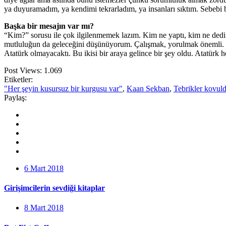
ya duyuramadım, ya kendimi tekrarladım, ya insanları sıktım. Sebebi 
Başka bir mesajın var mı?
“Kim?” sorusu ile çok ilgilenmemek lazım. Kim ne yaptı, kim ne dedi, ne
mutluluğun da geleceğini düşünüyorum. Çalışmak, yorulmak önemli. 
Atatürk olmayacaktı. Bu ikisi bir araya gelince bir şey oldu. Atatürk he
Post Views:
1.069
Etiketler:
"Her şeyin kusursuz bir kurgusu var"
,
Kaan Sekban
,
Tebrikler kovul
Paylaş:
6 Mart 2018
Girişimcilerin sevdiği kitaplar
8 Mart 2018