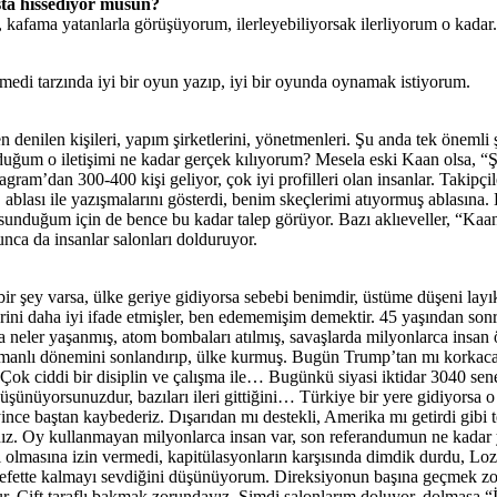
ta hissediyor musun?
, kafama yatanlarla görüşüyorum, ilerleyebiliyorsak ilerliyorum o kadar.
edi tarzında iyi bir oyun yazıp, iyi bir oyunda oynamak istiyorum.
 denilen kişileri, yapım şirketlerini, yönetmenleri. Şu anda tek önemli ş
um o iletişimi ne kadar gerçek kılıyorum? Mesela eski Kaan olsa, “Şu 
tagram’dan 300-400 kişi geliyor, çok iyi profilleri olan insanlar. Takipç
 ablası ile yazışmalarını gösterdi, benim skeçlerimi atıyormuş ablasına
ket sunduğum için de bence bu kadar talep görüyor. Bazı aklıeveller, “Kaa
unca da insanlar salonları dolduruyor.
ir şey varsa, ülke geriye gidiyorsa sebebi benimdir, üstüme düşeni la
erini daha iyi ifade etmişler, ben edememişim demektir. 45 yaşından sonr
 neler yaşanmış, atom bombaları atılmış, savaşlarda milyonlarca insan 
smanlı dönemini sonlandırıp, ülke kurmuş. Bugün Trump’tan mı korkac
z. Çok ciddi bir disiplin ve çalışma ile… Bugünkü siyasi iktidar 3040 s
 düşünüyorsunuzdur, bazıları ileri gittiğini… Türkiye bir yere gidiyorsa 
nce baştan kaybederiz. Dışarıdan mı destekli, Amerika mı getirdi gibi 
nız. Oy kullanmayan milyonlarca insan var, son referandumun ne kadar
olmasına izin vermedi, kapitülasyonların karşısında dimdik durdu, Loz
lefette kalmayı sevdiğini düşünüyorum. Direksiyonun başına geçmek zo
r. Çift taraflı bakmak zorundayız. Şimdi salonlarım doluyor, dolmasa 