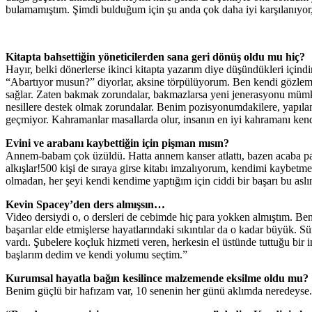
bulamamıştım. Şimdi bulduğum için şu anda çok daha iyi karşılanıyor, 
Kitapta bahsettiğin yöneticilerden sana geri dönüş oldu mu hiç?
Hayır, belki dönerlerse ikinci kitapta yazarım diye düşündükleri içind
“Abartıyor musun?” diyorlar, aksine törpülüyorum. Ben kendi gözleml
sağlar. Zaten bakmak zorundalar, bakmazlarsa yeni jenerasyonu mümkün d
nesillere destek olmak zorundalar. Benim pozisyonumdakilere, yapılan h
geçmiyor. Kahramanlar masallarda olur, insanın en iyi kahramanı kend
Evini ve arabanı kaybettiğin için pişman mısın?
Annem-babam çok üzüldü. Hatta annem kanser atlattı, bazen acaba pay
alkışlar!500 kişi de sıraya girse kitabı imzalıyorum, kendimi kaybe
olmadan, her şeyi kendi kendime yaptığım için ciddi bir başarı bu aslı
Kevin Spacey’den ders almışsın…
Video dersiydi o, o dersleri de cebimde hiç para yokken almıştım. Ben
başarılar elde etmişlerse hayatlarındaki sıkıntılar da o kadar büyük.
vardı. Şubelere koçluk hizmeti veren, herkesin el üstünde tuttuğu bir 
başlarım dedim ve kendi yolumu seçtim.”
Kurumsal hayatla bağın kesilince malzemende eksilme oldu mu?
Benim güçlü bir hafızam var, 10 senenin her günü aklımda neredeyse. 