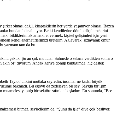
 şirket olması değil, kitaptakilerin her yerde yaşanıyor olması. Bazen
nlar bundan bile alınıyor. Belki kendilerine dönüp düşünmelerini
k, bildiklerini aktarmak, el vermek, kişisel gelişimleri için yeni
yandan kendi alternatiflerimizi üretelim. Ağlayarak, sızlayarak ömür
tabı yazmam tam da bu.
ntı çektik. Şu an çok mutlular. Sahnede o selamı verdikten sonra o
“Sakin ol” diyorum. Ancak geriye dönüp baktığımda, hiç destek
izabeth Taylor’unkini mutlaka seyredin, insanlar ne kadar büyük
ri yüzüme bakmadı. Bu egoyu da zedeleyen bir şey. Saygın bir işim
nsan muamelesi yaptığı bir sektöre sıfırdan başladım. En sonunda, “Eee
alzemesi bitmez, seyircilerim de, “Şunu da işle” diye çok besliyor.