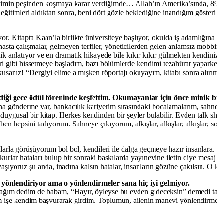
erimin peşinden koşmaya karar verdiğimde… Allah’ın Amerika’sında, 89 
eğitimleri aldıktan sonra, beni dört gözle beklediğine inandığım gösteri
or. Kitapta Kaan’la birlikte üniversiteye başlıyor, okulda iş adamlığına
asta çalışmalar, gelmeyen terfiler, yöneticilerden gelen anlamsız mobb
mik anlatıyor ve en dramatik hikayede bile kıkır kıkır gülmekten kendin
biri gibi hissetmeye başladım, bazı bölümlerde kendimi tezahürat yapar
usanız! “Dergiyi elime almışken röportajı okuyayım, kitabı sonra alırı
ldiği gece ödül töreninde keşfettim. Okumayanlar için önce minik bi
larına gönderme var, bankacılık kariyerim sırasındaki bocalamalarım, s
 duygusal bir kitap. Herkes kendinden bir şeyler bulabilir. Evden talk 
ben hepsini tadıyorum. Sahneye çıkıyorum, alkışlar, alkışlar, alkışlar, so
ılarla görüşüyorum bol bol, kendileri ile dalga geçmeye hazır insanlara.
hataları bulup bir sonraki baskılarda yayınevine iletin diye mesaj atı
 yaşıyoruz şu anda, inadına kalsın hatalar, insanların gözüne çakılsın
ere yönlendiriyor ama o yönlendirmeler sana hiç iyi gelmiyor.
ğım dedim de babam, “Hayır, öyleyse bu evden gideceksin” demedi tabii
m işe kendim başvurarak girdim. Toplumun, ailenin manevi yönlendirmele