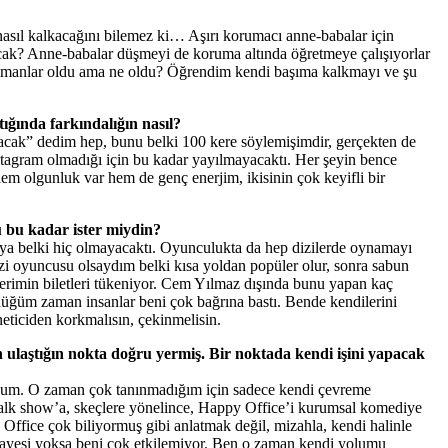
asıl kalkacağını bilemez ki… Aşırı korumacı anne-babalar için
acak? Anne-babalar düşmeyi de koruma altında öğretmeye çalışıyorlar
m zamanlar oldu ama ne oldu? Öğrendim kendi başıma kalkmayı ve şu
ığında farkındalığın nasıl?
acak” dedim hep, bunu belki 100 kere söylemişimdir, gerçekten de
agram olmadığı için bu kadar yayılmayacaktı. Her şeyin bence
hem olgunluk var hem de genç enerjim, ikisinin çok keyifli bir
u bu kadar ister miydin?
eya belki hiç olmayacaktı. Oyunculukta da hep dizilerde oynamayı
zi oyuncusu olsaydım belki kısa yoldan popüler olur, sonra sabun
rilerimin biletleri tükeniyor. Cem Yılmaz dışında bunu yapan kaç
düğüm zaman insanlar beni çok bağrına bastı. Bende kendilerini
eticiden korkmalısın, çekinmelisin.
n ulaştığın nokta doğru yermiş. Bir noktada kendi işini yapacak
rdum. O zaman çok tanınmadığım için sadece kendi çevreme
talk show’a, skeçlere yönelince, Happy Office’i kurumsal komediye
ffice çok biliyormuş gibi anlatmak değil, mizahla, kendi halinle
hikayesi yoksa beni çok etkilemiyor. Ben o zaman kendi yolumu