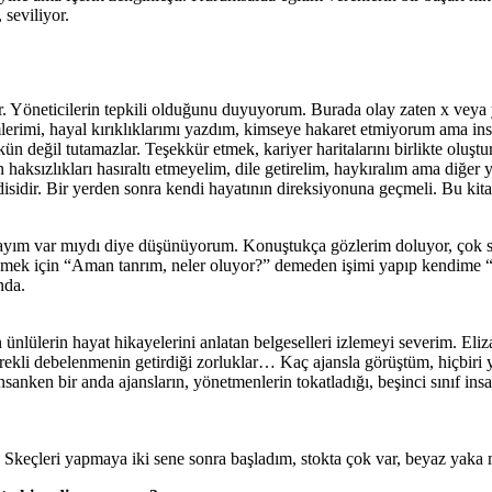
seviliyor.
ir. Yöneticilerin tepkili olduğunu duyuyorum. Burada olay zaten x veya y
erimi, hayal kırıklıklarımı yazdım, kimseye hakaret etmiyorum ama insa
eğil tutamazlar. Teşekkür etmek, kariyer haritalarını birlikte oluşturma
aksızlıkları hasıraltı etmeyelim, dile getirelim, haykıralım ama diğer 
isidir. Bir yerden sonra kendi hayatının direksiyonuna geçmeli. Bu ki
ım var mıydı diye düşünüyorum. Konuştukça gözlerim doluyor, çok sıkı
tmemek için “Aman tanrım, neler oluyor?” demeden işimi yapıp kendime 
nda.
 ünlülerin hayat hikayelerini anlatan belgeselleri izlemeyi severim. El
 Sürekli debelenmenin getirdiği zorluklar… Kaç ajansla görüştüm, hiçbi
insanken bir anda ajansların, yönetmenlerin tokatladığı, beşinci sınıf i
Skeçleri yapmaya iki sene sonra başladım, stokta çok var, beyaz yaka m