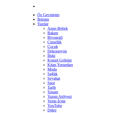
Öz Geçmişim
İletişim
Yazılar
Anne-Bebek
Bakım
Biyografi
Cinsellik
Çocuk
Dekorasyon
İlişki
Kişisel Gelişim
Kitap Yorumları
Moda
Sağlık
Seyahat
Spor
Tarih
Yaşam
Yazım Atölyesi
Yeme-İçme
YouTube
Diğer