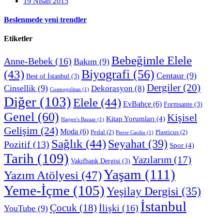
19 Nisan 2015
Beslenmede yeni trendler
Etiketler
Bebeğimle Elele
Anne-Bebek
(16)
Bakım
(9)
Biyografi
(56)
(43)
Centaur
(9)
Best of İstanbul
(3)
Dergiler
(20)
Cinsellik
(9)
Dekorasyon
(8)
Cosmopolitan
(1)
Diğer
(103)
Elele
(44)
EvBahçe
(6)
Formsante
(3)
Genel
(60)
Kişisel
Kitap Yorumları
(4)
Harper's Bazaar
(1)
Gelişim
(24)
Moda
(6)
Pedal
(2)
Plasticus
(2)
Pierre Cardin
(1)
Sağlık
(44)
Seyahat
(39)
Pozitif
(13)
Spor
(4)
Tarih
(109)
Yazılarım
(17)
Vakıfbank Dergisi
(3)
Yaşam
(111)
Yazım Atölyesi
(47)
Yeme-İçme
(105)
Yeşilay Dergisi
(35)
İstanbul
Çocuk
(18)
İlişki
(16)
YouTube
(9)