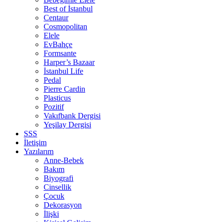
Best of İstanbul
Centaur
Cosmopolitan
Elele
EvBahçe
Formsante
Harper’s Bazaar
İstanbul Life
Pedal
Pierre Cardin
Plasticus
Pozitif
Vakıfbank Dergisi
Yeşilay Dergisi
SSS
İletişim
Yazılarım
Anne-Bebek
Bakım
Biyografi
Cinsellik
Çocuk
Dekorasyon
İlişki