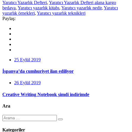
Yaratıcı Yazarlık Defteri
,
Yaratıcı Yazarlık Defteri alana kargo
bedava
,
Yaratıcı yazarlık kitabı
,
Yaratıcı yazarlık nedir
,
Yaratıcı
yazarlık örnekleri
,
Yaratıcı yazarlık teknikleri
Paylaş:
25 Eylül 2019
İspanya’da cumhuriyet ilan ediliyor
26 Eylül 2019
Creative Writing Notebook şimdi indirimde
Ara
Kategoriler