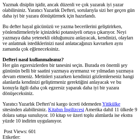
Yazmak disiplin işidir, ancak düzenli ve çok yazarak iyi yazar
olabilirsiniz. Yaratıcı Yazarlık Defteri, sorularıyla sizi her geçen gün
daha iyi bir yazara dönüştürmek için hazırlandı.
Bu defter hayal gücünüzü ve yazma becerilerini geliştirirken,
yönlendirmeleriyle içinizdeki potansiyeli ortaya çıkarıyor. Neyi
yazmaya daha yetenekli olduğunuzu anlayacak, kendinizi, olayları
ve anlatmak istediklerinizi nasıl anlatacağınızı kavrarken aynı
zamanda çok eğleneceksiniz.
Defteri nasıl kullanmalısınız?
Her gün egzersizlerden bir tanesini seçin. Burada en önemli şey
gününün belli bir saatini yazmaya ayırmanız ve yılmadan yazmaya
devam etmeniz. Metinleri yazarken kendinizi gözlemlerseniz hangi
alanlarda kendinizi geliştirmeniz gerektiğini anlayacak ve bu
konuyla ilgili daha çok egzersiz yaparak daha iyi bir yazara
dönüşeceksiniz.
Yaratıcı Yazarlık Defteri’ni kargo ücreti ödemeden
Yitikülke
sitesinden alabilirsiniz.
Kitabın İngilizcesi
Amerika dahil 11 ülkede 9
dolara satışa sunuluyor. 10 kitap ve üzeri toplu alımlarda ise ekstra
yüzde 10 indirim uygulanıyor.
Post Views:
601
Etiketler: