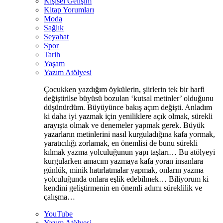
Kişisel Gelişim
Kitap Yorumları
Moda
Sağlık
Seyahat
Spor
Tarih
Yaşam
Yazım Atölyesi
Çocukken yazdığım öykülerin, şiirlerin tek bir harfi
değiştirilse büyüsü bozulan ‘kutsal metinler’ olduğunu
düşünürdüm. Büyüyünce bakış açım değişti. Anladım
ki daha iyi yazmak için yeniliklere açık olmak, sürekli
arayışta olmak ve denemeler yapmak gerek. Büyük
yazarların metinlerini nasıl kurguladığına kafa yormak,
yaratıcılığı zorlamak, en önemlisi de bunu sürekli
kılmak yazma yolculuğunun yapı taşları… Bu atölyeyi
kurgularken amacım yazmaya kafa yoran insanlara
günlük, minik hatırlatmalar yapmak, onların yazma
yolculuğunda onlara eşlik edebilmek… Biliyorum ki
kendini geliştirmenin en önemli adımı süreklilik ve
çalışma…
YouTube
Yazım Atölyesi