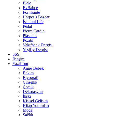
Elele
EvBahçe
Formsante
Harper’s Bazaar
İstanbul Life
Pedal
Pierre Cardin
Plasticus
Pozitif
Vakıfbank Dergisi
Yeşilay Dergisi
SSS
İletişim
Yazılarım
Anne-Bebek
Bakım
Biyografi
Cinsellik
Çocuk
Dekorasyon
İlişki
Kişisel Gelişim
Kitap Yorumları
Moda
Sağlık