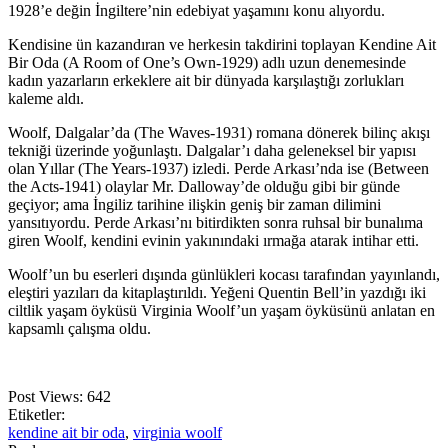
1928’e değin İngiltere’nin edebiyat yaşamını konu alıyordu.
Kendisine ün kazandıran ve herkesin takdirini toplayan Kendine Ait
Bir Oda (A Room of One’s Own-1929) adlı uzun denemesinde
kadın yazarların erkeklere ait bir dünyada karşılaştığı zorlukları
kaleme aldı.
Woolf, Dalgalar’da (The Waves-1931) romana dönerek bilinç akışı
tekniği üzerinde yoğunlaştı. Dalgalar’ı daha geleneksel bir yapısı
olan Yıllar (The Years-1937) izledi. Perde Arkası’nda ise (Between
the Acts-1941) olaylar Mr. Dalloway’de olduğu gibi bir günde
geçiyor; ama İngiliz tarihine ilişkin geniş bir zaman dilimini
yansıtıyordu. Perde Arkası’nı bitirdikten sonra ruhsal bir bunalıma
giren Woolf, kendini evinin yakınındaki ırmağa atarak intihar etti.
Woolf’un bu eserleri dışında günlükleri kocası tarafından yayınlandı,
eleştiri yazıları da kitaplaştırıldı. Yeğeni Quentin Bell’in yazdığı iki
ciltlik yaşam öyküsü Virginia Woolf’un yaşam öyküsünü anlatan en
kapsamlı çalışma oldu.
Post Views:
642
Etiketler:
kendine ait bir oda
,
virginia woolf