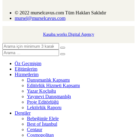
© 2022 murselcavus.com Tüm Hakları Saklıdır
mursel@murselcavus.com
Kasaba.works Digital Agency
Öz Geçmişim
Eğitimlerim
Hizmetlerim
Danışmanlık Kapsamı
Editörlük Hizmeti Kapsamı
Yazar Koçluğu
Yayınevi Danışmanlığı
Proje Editörlüğü
Lektörlük Raporu
Dergiler
Bebeğimle Elele
Best of İstanbul
Centaur
Cosmopolitan