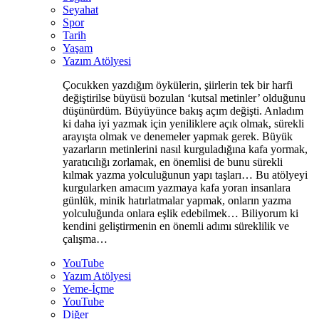
Seyahat
Spor
Tarih
Yaşam
Yazım Atölyesi
Çocukken yazdığım öykülerin, şiirlerin tek bir harfi
değiştirilse büyüsü bozulan ‘kutsal metinler’ olduğunu
düşünürdüm. Büyüyünce bakış açım değişti. Anladım
ki daha iyi yazmak için yeniliklere açık olmak, sürekli
arayışta olmak ve denemeler yapmak gerek. Büyük
yazarların metinlerini nasıl kurguladığına kafa yormak,
yaratıcılığı zorlamak, en önemlisi de bunu sürekli
kılmak yazma yolculuğunun yapı taşları… Bu atölyeyi
kurgularken amacım yazmaya kafa yoran insanlara
günlük, minik hatırlatmalar yapmak, onların yazma
yolculuğunda onlara eşlik edebilmek… Biliyorum ki
kendini geliştirmenin en önemli adımı süreklilik ve
çalışma…
YouTube
Yazım Atölyesi
Yeme-İçme
YouTube
Diğer