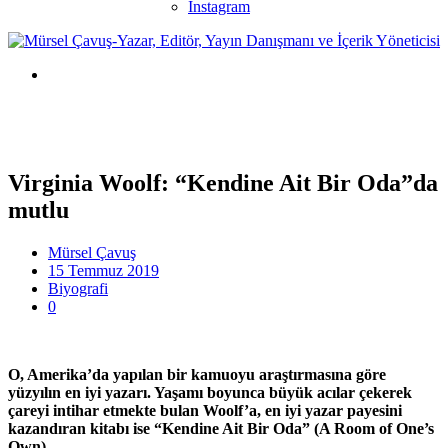
Instagram
Virginia Woolf: “Kendine Ait Bir Oda”da
mutlu
Mürsel Çavuş
15 Temmuz 2019
Biyografi
0
O, Amerika’da yapılan bir kamuoyu araştırmasına göre
yüzyılın en iyi yazarı. Yaşamı boyunca büyük acılar çekerek
çareyi intihar etmekte bulan Woolf’a, en iyi yazar payesini
kazandıran kitabı ise “Kendine Ait Bir Oda” (A Room of One’s
Own)