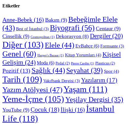
Etiketler
Bebeğimle Elele
Anne-Bebek
(16)
Bakım
(9)
Biyografi
(56)
(43)
Centaur
(9)
Best of İstanbul
(3)
Dergiler
(20)
Cinsellik
(9)
Dekorasyon
(8)
Cosmopolitan
(1)
Diğer
(103)
Elele
(44)
EvBahçe
(6)
Formsante
(3)
Genel
(60)
Kişisel
Kitap Yorumları
(4)
Harper's Bazaar
(1)
Gelişim
(24)
Moda
(6)
Pedal
(2)
Plasticus
(2)
Pierre Cardin
(1)
Sağlık
(44)
Seyahat
(39)
Pozitif
(13)
Spor
(4)
Tarih
(109)
Yazılarım
(17)
Vakıfbank Dergisi
(3)
Yaşam
(111)
Yazım Atölyesi
(47)
Yeme-İçme
(105)
Yeşilay Dergisi
(35)
İstanbul
Çocuk
(18)
İlişki
(16)
YouTube
(9)
Life
(118)