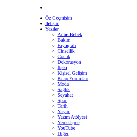
Öz Geçmişim
İletişim
Yazılar
Anne-Bebek
Bakım
Biyografi
Cinsellik
Çocuk
Dekorasyon
İlişki
Kişisel Gelişim
Kitap Yorumları
Moda
Sağlık
Seyahat
Spor
Tarih
Yaşam
Yazım Atölyesi
Yeme-İçme
YouTube
Diğer