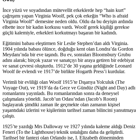
İnce yüzü ve soyadından mütevellit erkeklerde hep “hain kurt”
çağrışımı yapan Virginia Woolf, pek çok erkeğin “Who is afraid
Virginia Woolf” demesine neden oldu. Oldu da bu deyişin ardında
elbette ince bir kadın korkusu vardı. Woolf gerek kişiliği gerekse
güçlü kalemiyle, erkekleri korkutmayı başaran bir kadındı.
Eğitimini babası eleştirmen Sir Leslie Stephen’dan aldı Virginia.
1904 yılında babası ölünce, doğduğu kent olan Londra’da Gordon
Meydanı’nda bir eve taşındı. Bu ev, sonraları Bloomsbury Grubu
adını alarak; birçok yazar ve sanatçıyı bir araya getiren bir edebiyat
ve sanat çevresi oluşturdu. 1912’de 30 yaşına geldiğinde Leonard
Woolf ile evlendi ve 1917’de birlikte Hogarth Press’i kurdular.
Verimli bir evliliği olan Woolf 1915’te Dışarıya Yolculuk (The
Voyage Out), ve 1919’da da Gece ve Gündüz (Night and Day) adlı
romanlarını yayınladı. Bu romanlarından sonra da deneysel
çalışmalara yöneldi. Jacob’un Odası’ndan (Jacob’s Room)
başlayarak şimdiki zaman ile geçmekte olan zamanın kişisel
yaşantıdaki izlerini ve kişilerinin tarihsel zaman bilincini yansıtmaya
çalıştı.
1925’te yazdığı Mrs Dalloway ve 1927 yılında kaleme aldığı Deniz
Feneri (To the Lighthouse) teknik ustalığını daha da geliştirdi.
Tarihsel bir fantezi olan Orlando ise, I. Elizabeth döneminden