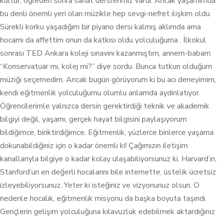
kültür, öğleden sonra sanat derslerimiz vardı. Ancak yaşamımda
bu denli önemli yeri olan müzikle hep sevgi-nefret ilişkim oldu.
Sürekli korku yaşadığım bir piyano dersi kalmış aklımda ama
hocamı da affettim onun da katkısı oldu yolculuğuma . İlkokul
sonrası TED Ankara koleji sınavını kazanmıştım, annem-babam
“Konservatuar mı, kolej mi?” diye sordu. Bunca tutkun olduğum
müziği seçemedim. Ancak bugün görüyorum ki bu acı deneyimim,
kendi eğitmenlik yolculuğumu olumlu anlamda aydınlatıyor.
Öğrencilerimle yalnızca dersin gerektirdiği teknik ve akademik
bilgiyi değil, yaşamı, gerçek hayat bilgisini paylaşıyorum
bildiğimce, biriktirdiğimce. Eğitmenlik, yüzlerce binlerce yaşama
dokunabildiğiniz için o kadar önemli ki! Çağımızın iletişim
kanallarıyla bilgiye o kadar kolay ulaşabiliyorsunuz ki, Harvard’ın,
Stanford’un en değerli hocalarını bile internette, üstelik ücretsiz
izleyebiliyorsunuz. Yeter ki isteğiniz ve vizyonunuz olsun. O
nedenle hocalık, eğitmenlik misyonu da başka boyuta taşındı.
Gençlerin gelişim yolculuğuna kılavuzluk edebilmek aktardığınız