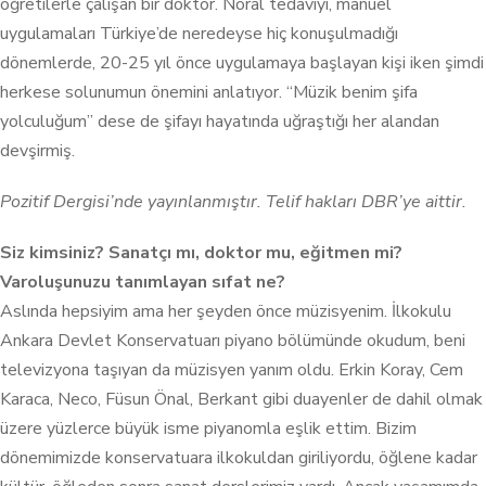
öğretilerle çalışan bir doktor. Nöral tedaviyi, manuel
uygulamaları Türkiye’de neredeyse hiç konuşulmadığı
dönemlerde, 20-25 yıl önce uygulamaya başlayan kişi iken şimdi
herkese solunumun önemini anlatıyor. “Müzik benim şifa
yolculuğum” dese de şifayı hayatında uğraştığı her alandan
devşirmiş.
Pozitif Dergisi’nde yayınlanmıştır. Telif hakları DBR’ye aittir.
Siz kimsiniz? Sanatçı mı, doktor mu, eğitmen mi?
Varoluşunuzu tanımlayan sıfat ne?
Aslında hepsiyim ama her şeyden önce müzisyenim. İlkokulu
Ankara Devlet Konservatuarı piyano bölümünde okudum, beni
televizyona taşıyan da müzisyen yanım oldu. Erkin Koray, Cem
Karaca, Neco, Füsun Önal, Berkant gibi duayenler de dahil olmak
üzere yüzlerce büyük isme piyanomla eşlik ettim. Bizim
dönemimizde konservatuara ilkokuldan giriliyordu, öğlene kadar