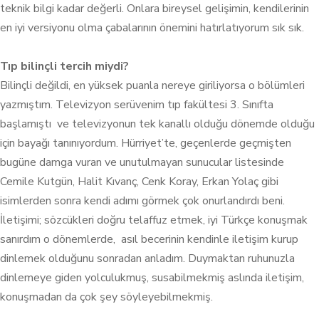
teknik bilgi kadar değerli. Onlara bireysel gelişimin, kendilerinin
en iyi versiyonu olma çabalarının önemini hatırlatıyorum sık sık.
Tıp bilinçli tercih miydi?
Bilinçli değildi, en yüksek puanla nereye giriliyorsa o bölümleri
yazmıştım. Televizyon serüvenim tıp fakültesi 3. Sınıfta
başlamıştı ve televizyonun tek kanallı olduğu dönemde olduğu
için bayağı tanınıyordum. Hürriyet’te, geçenlerde geçmişten
bugüne damga vuran ve unutulmayan sunucular listesinde
Cemile Kutgün, Halit Kıvanç, Cenk Koray, Erkan Yolaç gibi
isimlerden sonra kendi adımı görmek çok onurlandırdı beni.
İletişimi; sözcükleri doğru telaffuz etmek, iyi Türkçe konuşmak
sanırdım o dönemlerde, asıl becerinin kendinle iletişim kurup
dinlemek olduğunu sonradan anladım. Duymaktan ruhunuzla
dinlemeye giden yolculukmuş, susabilmekmiş aslında iletişim,
konuşmadan da çok şey söyleyebilmekmiş.