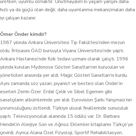
üretken, uyumlu olmaktır. Unutmayalım ki yaşam yarışını daha
hızlı ya da güçlü olan değil, daha uyumlanma mekanizmaları daha
iyi çalışan kazanır.
Ömer Önder kimdir?
1987 yılında Ankara Üniversitesi Tıp Fakültesi’nden mezun
oldu. İhtisasını ÖAD bursuyla Viyana Üniversitesi’nde yaptı.
Ankara Hastanesi’nde fizik tedavi uzmanı olarak çalıştı. 1996
yılında kurulan Mydonose Gösteri Sanatları’nın kurucuları ve
yöneticileri arasında yer aldı. Magic Gösteri Sanatları’nı kurdu.
Aynı zamanda söz yazarı, piyanist ve besteci olan Önder’in
eserleri Zerrin Özer, Erdal Çelik ve Sibel Egemen gibi
sanatçıların albümlerinde yer aldı. Eurovision Şarkı Yarışması’nın
yorumculuğunu üstlendi, Türkiye ulusal finallerinde sunuculuk
yaptı. Televizyonculuk alanında 15 ödülü var. Dr. Barbara
Hendel’in Alerjiye Son ve Ağrısız Eklemler kitaplarını Türkçe’ye
çevirdi. Ayrıca Alana Özel Fizyoloji, Sportif Rehabilitasyon,