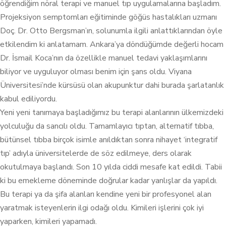
öğrendiğim nöral terapi ve manuel tıp uygulamalarına başladım.
Projeksiyon semptomları eğitiminde göğüs hastalıkları uzmanı
Doç. Dr. Otto Bergsman’ın, solunumla ilgili anlattıklarından öyle
etkilendim ki anlatamam. Ankara’ya döndüğümde değerli hocam
Dr. İsmail Koca’nın da özellikle manuel tedavi yaklaşımlarını
biliyor ve uyguluyor olması benim için şans oldu. Viyana
Üniversitesi’nde kürsüsü olan akupunktur dahi burada şarlatanlık
kabul ediliyordu.
Yeni yeni tanımaya başladığımız bu terapi alanlarının ülkemizdeki
yolculuğu da sancılı oldu. Tamamlayıcı tıptan, alternatif tıbba,
bütünsel tıbba birçok isimle anıldıktan sonra nihayet ‘integratif
tıp’ adıyla üniversitelerde de söz edilmeye, ders olarak
okutulmaya başlandı. Son 10 yılda ciddi mesafe kat edildi. Tabii
ki bu emekleme döneminde doğrular kadar yanlışlar da yapıldı.
Bu terapi ya da şifa alanları kendine yeni bir profesyonel alan
yaratmak isteyenlerin ilgi odağı oldu. Kimileri işlerini çok iyi
yaparken, kimileri yapamadı.