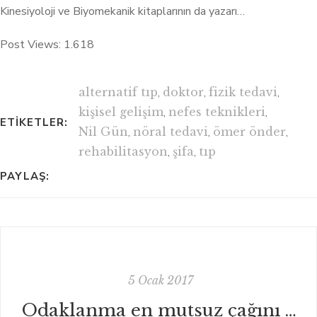
Kinesiyoloji ve Biyomekanik kitaplarının da yazarı…
Post Views:
1.618
alternatif tıp
,
doktor
,
fizik tedavi
,
kişisel gelişim
,
nefes teknikleri
,
ETIKETLER:
Nil Gün
,
nöral tedavi
,
ömer önder
,
rehabilitasyon
,
şifa
,
tıp
PAYLAŞ:
5 Ocak 2017
Odaklanma en mutsuz çağını yaşıyor