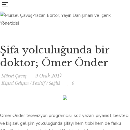
Şifa yolculuğunda bir
doktor; Ömer Önder
9 Ocak 2017
Mürsel Çavuş
Kişisel Gelişim
/
Pozitif
/
Sağlık
0
Ömer Önder televizyon programcısı, söz yazarı, piyanist, besteci
ve kişisel gelişim yolculuğunda şifayı hem tıbbi hem de farklı