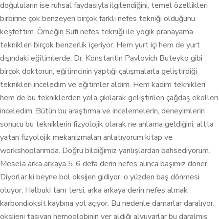
doğuluların ise ruhsal faydasıyla ilgilendiğini, temel özellikleri
birbirine çok benzeyen birçok farklı nefes tekniği olduğunu
keşfettim. Örneğin Sufi nefes tekniği ile yogik pranayama
teknikleri birçok benzerlik içeriyor. Hem yurt içi hem de yurt
dışındaki eğitimlerde, Dr. Konstantin Pavlovich Buteyko gibi
birçok doktorun, eğitimcinin yaptığı çalışmalarla geliştirdiği
teknikleri inceledim ve eğitimler aldım. Hem kadim teknikleri
hem de bu tekniklerden yola çıkılarak geliştirilen çağdaş ekolleri
inceledim. Bütün bu araştırma ve incelemelerin, deneyimlerin
sonucu bu tekniklerin fizyolojik olarak ne anlama geldiğini, altta
yatan fizyolojik mekanizmaları anlatıyorum kitap ve
workshoplarımda. Doğru bildiğimiz yanlışlardan bahsediyorum.
Mesela arka arkaya 5-6 defa derin nefes alınca başımız döner.
Diyorlar ki beyne bol oksijen gidiyor, o yüzden baş dönmesi
oluyor. Halbuki tam tersi, arka arkaya derin nefes almak
karbondioksit kaybına yol açıyor. Bu nedenle damarlar daralıyor,
oksijeni taşıyan hemoglobinin yer aldığı alyuvarlar bu daralmış