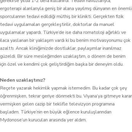
gerekirse yılda 1-2 defa kullanırdı. Tedavi havuzlarıyla,
ergoterapi alanlarıyla geniş bir alana yayılmış dünyanın en önemli
sporcularının tedavi edildiği müthiş bir klinikti. Gerçekten fizik
tedavi uygulamaları gerçekleştirilir, doktorlar da manuel
uygulamalar yapardı. Türkiye’de ise daha romatoloji ağırlıklı ve
ilaca yaslanan bir yaklaşım vardı ki bu benim motivasyonumu çok
azalttı. Ancak kliniğimizde dostluklar, paylaşımlar inanılmaz
güzeldi. Bir süre mesleğimden uzaklaştım, o dönem de benim
için özel ve kendimi çok geliştirdiğim başka bir deneyim oldu.
Neden uzaklaştınız?
Reçete yazarak hekimlik yapmak istemedim. Bu kadar çok şey
öğrenmişken, tekrar geriye dönmekti bu. Viyana’ya gitmeye karar
vermişken gelen cazip bir teklifle televizyon programına
başladım. Türkiye’nin en büyük eğlence kuruluşlarından
Mydonose’un kurucuları arasında yer aldım.