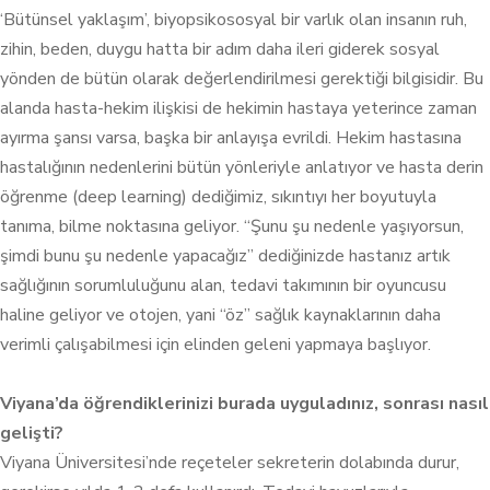
‘Bütünsel yaklaşım’, biyopsikososyal bir varlık olan insanın ruh,
zihin, beden, duygu hatta bir adım daha ileri giderek sosyal
yönden de bütün olarak değerlendirilmesi gerektiği bilgisidir. Bu
alanda hasta-hekim ilişkisi de hekimin hastaya yeterince zaman
ayırma şansı varsa, başka bir anlayışa evrildi. Hekim hastasına
hastalığının nedenlerini bütün yönleriyle anlatıyor ve hasta derin
öğrenme (deep learning) dediğimiz, sıkıntıyı her boyutuyla
tanıma, bilme noktasına geliyor. “Şunu şu nedenle yaşıyorsun,
şimdi bunu şu nedenle yapacağız” dediğinizde hastanız artık
sağlığının sorumluluğunu alan, tedavi takımının bir oyuncusu
haline geliyor ve otojen, yani “öz” sağlık kaynaklarının daha
verimli çalışabilmesi için elinden geleni yapmaya başlıyor.
Viyana’da öğrendiklerinizi burada uyguladınız, sonrası nasıl
gelişti?
Viyana Üniversitesi’nde reçeteler sekreterin dolabında durur,