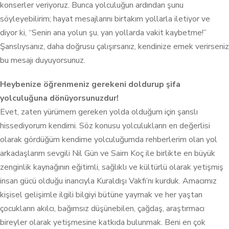
konserler veriyoruz.
Bunca yolculuğun ardından şunu
söyleyebilirim; hayat mesajlarını birtakım yollarla iletiyor ve
diyor ki, “Senin ana yolun şu, yan yollarda vakit kaybetme!”
Şanslıysanız, daha doğrusu çalışırsanız, kendinize emek verirseniz
bu mesajı duyuyorsunuz.
Heybenize öğrenmeniz gerekeni doldurup şifa
yolculuğuna dönüyorsunuzdur!
Evet, zaten yürümem gereken yolda olduğum için şanslı
hissediyorum kendimi. Söz konusu yolculukların en değerlisi
olarak gördüğüm kendime yolculuğumda rehberlerim olan yol
arkadaşlarım sevgili Nil Gün ve Saim Koç ile birlikte en büyük
zenginlik kaynağının eğitimli, sağlıklı ve kültürlü olarak yetişmiş
insan gücü olduğu inancıyla Kuraldışı Vakfı’nı kurduk. Amacımız
kişisel gelişimle ilgili bilgiyi bütüne yaymak ve her yaştan
çocukların akılcı, bağımsız düşünebilen, çağdaş, araştırmacı
bireyler olarak yetişmesine katkıda bulunmak. Beni en çok