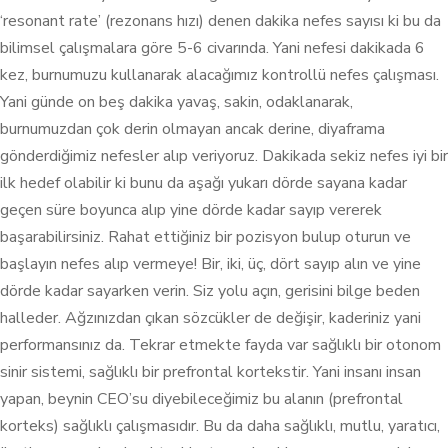
‘resonant rate’ (rezonans hızı) denen dakika nefes sayısı ki bu da
bilimsel çalışmalara göre 5-6 civarında. Yani nefesi dakikada 6
kez, burnumuzu kullanarak alacağımız kontrollü nefes çalışması.
Yani günde on beş dakika yavaş, sakin, odaklanarak,
burnumuzdan çok derin olmayan ancak derine, diyaframa
gönderdiğimiz nefesler alıp veriyoruz. Dakikada sekiz nefes iyi bir
ilk hedef olabilir ki bunu da aşağı yukarı dörde sayana kadar
geçen süre boyunca alıp yine dörde kadar sayıp vererek
başarabilirsiniz. Rahat ettiğiniz bir pozisyon bulup oturun ve
başlayın nefes alıp vermeye! Bir, iki, üç, dört sayıp alın ve yine
dörde kadar sayarken verin. Siz yolu açın, gerisini bilge beden
halleder. Ağzınızdan çıkan sözcükler de değişir, kaderiniz yani
performansınız da. Tekrar etmekte fayda var sağlıklı bir otonom
sinir sistemi, sağlıklı bir prefrontal kortekstir. Yani insanı insan
yapan, beynin CEO’su diyebileceğimiz bu alanın (prefrontal
korteks) sağlıklı çalışmasıdır. Bu da daha sağlıklı, mutlu, yaratıcı,