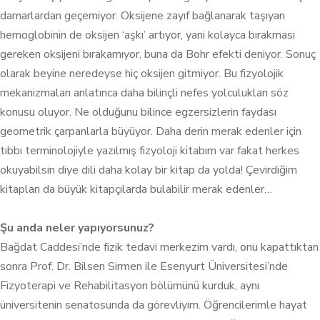
damarlardan geçemiyor. Oksijene zayıf bağlanarak taşıyan
hemoglobinin de oksijen ‘aşkı’ artıyor, yani kolayca bırakması
gereken oksijeni bırakamıyor, buna da Bohr efekti deniyor. Sonuç
olarak beyine neredeyse hiç oksijen gitmiyor. Bu fizyolojik
mekanizmaları anlatınca daha bilinçli nefes yolculukları söz
konusu oluyor. Ne olduğunu bilince egzersizlerin faydası
geometrik çarpanlarla büyüyor. Daha derin merak edenler için
tıbbı terminolojiyle yazılmış fizyoloji kitabım var fakat herkes
okuyabilsin diye dili daha kolay bir kitap da yolda! Çevirdiğim
kitapları da büyük kitapçılarda bulabilir merak edenler…
Şu anda neler yapıyorsunuz?
Bağdat Caddesi’nde fizik tedavi merkezim vardı, onu kapattıktan
sonra Prof. Dr. Bilsen Sirmen ile Esenyurt Üniversitesi’nde
Fizyoterapi ve Rehabilitasyon bölümünü kurduk, aynı
üniversitenin senatosunda da görevliyim. Öğrencilerimle hayat