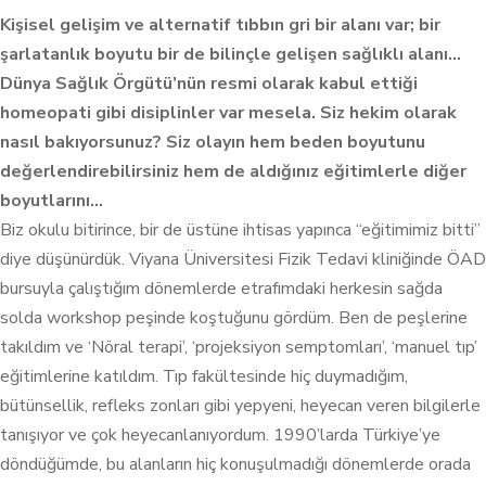
Kişisel gelişim ve alternatif tıbbın gri bir alanı var; bir
şarlatanlık boyutu bir de bilinçle gelişen sağlıklı alanı…
Dünya Sağlık Örgütü’nün resmi olarak kabul ettiği
homeopati gibi disiplinler var mesela. Siz hekim olarak
nasıl bakıyorsunuz? Siz olayın hem beden boyutunu
değerlendirebilirsiniz hem de aldığınız eğitimlerle diğer
boyutlarını…
Biz okulu bitirince, bir de üstüne ihtisas yapınca “eğitimimiz bitti”
diye düşünürdük. Viyana Üniversitesi Fizik Tedavi kliniğinde ÖAD
bursuyla çalıştığım dönemlerde etrafımdaki herkesin sağda
solda workshop peşinde koştuğunu gördüm. Ben de peşlerine
takıldım ve ‘Nöral terapi’, ‘projeksiyon semptomları’, ‘manuel tıp’
eğitimlerine katıldım. Tıp fakültesinde hiç duymadığım,
bütünsellik, refleks zonları gibi yepyeni, heyecan veren bilgilerle
tanışıyor ve çok heyecanlanıyordum. 1990’larda Türkiye’ye
döndüğümde, bu alanların hiç konuşulmadığı dönemlerde orada