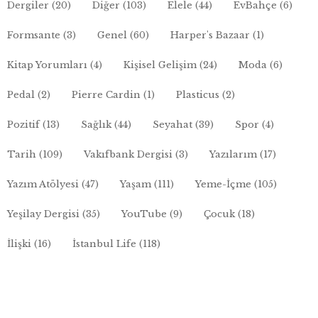
Dergiler
(20)
Diğer
(103)
Elele
(44)
EvBahçe
(6)
Formsante
(3)
Genel
(60)
Harper's Bazaar
(1)
Kitap Yorumları
(4)
Kişisel Gelişim
(24)
Moda
(6)
Pedal
(2)
Pierre Cardin
(1)
Plasticus
(2)
Pozitif
(13)
Sağlık
(44)
Seyahat
(39)
Spor
(4)
Tarih
(109)
Vakıfbank Dergisi
(3)
Yazılarım
(17)
Yazım Atölyesi
(47)
Yaşam
(111)
Yeme-İçme
(105)
Yeşilay Dergisi
(35)
YouTube
(9)
Çocuk
(18)
İlişki
(16)
İstanbul Life
(118)