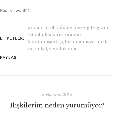
Post Views:
821
arola
,
can oba
,
duble meze
,
gile
,
gram
,
İstanbuldaki restoranlar
,
ETIKETLER:
kantin nişantaşı
,
lokanta maya
,
mikla
,
neolokal
,
yeni lokanta
PAYLAŞ:
3 Haziran 2015
İlişkilerim neden yürümüyor?