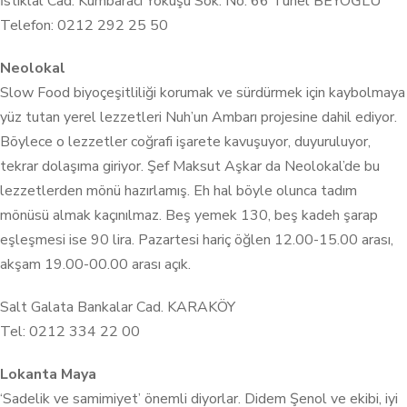
İstiklal Cad. Kumbaracı Yokuşu Sok. No: 66 Tünel BEYOĞLU
Telefon: 0212 292 25 50
Neolokal
Slow Food biyoçeşitliliği korumak ve sürdürmek için kaybolmaya
yüz tutan yerel lezzetleri Nuh’un Ambarı projesine dahil ediyor.
Böylece o lezzetler coğrafi işarete kavuşuyor, duyuruluyor,
tekrar dolaşıma giriyor. Şef Maksut Aşkar da Neolokal’de bu
lezzetlerden mönü hazırlamış. Eh hal böyle olunca tadım
mönüsü almak kaçınılmaz. Beş yemek 130, beş kadeh şarap
eşleşmesi ise 90 lira. Pazartesi hariç öğlen 12.00-15.00 arası,
akşam 19.00-00.00 arası açık.
Salt Galata Bankalar Cad. KARAKÖY
Tel: 0212 334 22 00
Lokanta Maya
‘Sadelik ve samimiyet’ önemli diyorlar. Didem Şenol ve ekibi, iyi