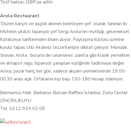
Telif hakları DBR’ye aittir.
Arola Restaurant
‘Düzen karşıtı ve aşçılık akımını belirleyen şef’ olarak tanınan iki
Michelin yıldızlı İspanyol şef Sergi Arola’nın mutfağı, geleneksel
Katalonya tariflerinden ilham alıyor. Paylaşma kültürü üzerine
kurulu tapas stili Akdeniz lezzetleriyle dikkat çekiyor. Mönüde,
‘bravas Arola’, ‘bocata de calamares’, paella gibi klasik yemekler
ve ahtapot ragu, İspanyol şarapları eşliğinde tadılmaya değer.
Arola, pazar hariç her gün, sadece akşam yemeklerinde 19.00-
00.30 arası açık. Ortalama kişi başı 150-180 hesap ödeniyor.
Balmumcu Mah. Barbaros Bulvarı Raffles İstanbul Zorlu Center
ZİNCİRLİKUYU
Tel: 0212 924 02 00