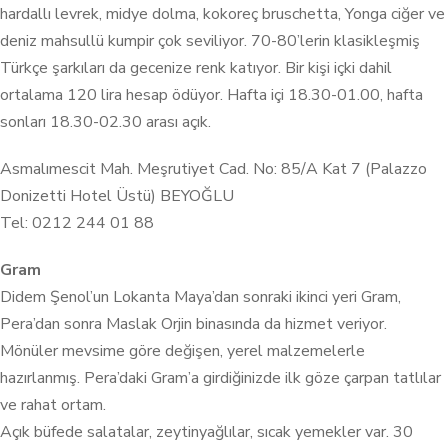
hardallı levrek, midye dolma, kokoreç bruschetta, Yonga ciğer ve
deniz mahsullü kumpir çok seviliyor. 70-80’lerin klasikleşmiş
Türkçe şarkıları da gecenize renk katıyor. Bir kişi içki dahil
ortalama 120 lira hesap ödüyor. Hafta içi 18.30-01.00, hafta
sonları 18.30-02.30 arası açık.
Asmalımescit Mah. Meşrutiyet Cad. No: 85/A Kat 7 (Palazzo
Donizetti Hotel Üstü) BEYOĞLU
Tel: 0212 244 01 88
Gram
Didem Şenol’un Lokanta Maya’dan sonraki ikinci yeri Gram,
Pera’dan sonra Maslak Orjin binasında da hizmet veriyor.
Mönüler mevsime göre değişen, yerel malzemelerle
hazırlanmış. Pera’daki Gram’a girdiğinizde ilk göze çarpan tatlılar
ve rahat ortam.
Açık büfede salatalar, zeytinyağlılar, sıcak yemekler var. 30