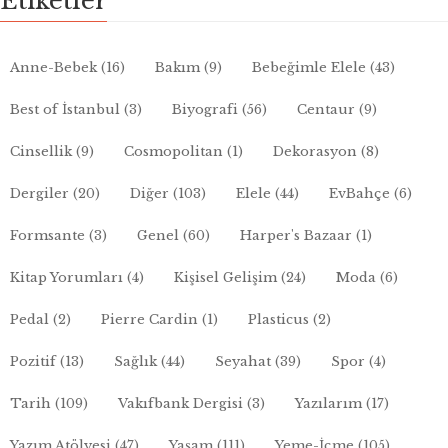
Etiketler
Anne-Bebek
(16)
Bakım
(9)
Bebeğimle Elele
(43)
Best of İstanbul
(3)
Biyografi
(56)
Centaur
(9)
Cinsellik
(9)
Cosmopolitan
(1)
Dekorasyon
(8)
Dergiler
(20)
Diğer
(103)
Elele
(44)
EvBahçe
(6)
Formsante
(3)
Genel
(60)
Harper's Bazaar
(1)
Kitap Yorumları
(4)
Kişisel Gelişim
(24)
Moda
(6)
Pedal
(2)
Pierre Cardin
(1)
Plasticus
(2)
Pozitif
(13)
Sağlık
(44)
Seyahat
(39)
Spor
(4)
Tarih
(109)
Vakıfbank Dergisi
(3)
Yazılarım
(17)
Yazım Atölyesi
(47)
Yaşam
(111)
Yeme-İçme
(105)