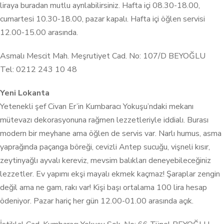
liraya buradan mutlu ayrılabilirsiniz. Hafta içi 08.30-18.00,
cumartesi 10.30-18.00, pazar kapalı. Hafta içi öğlen servisi
12.00-15.00 arasında.
Asmalı Mescit Mah. Meşrutiyet Cad. No: 107/D BEYOĞLU
Tel: 0212 243 10 48
Yeni Lokanta
Yetenekli şef Civan Er’in Kumbaracı Yokuşu’ndaki mekanı
mütevazı dekorasyonuna rağmen lezzetleriyle iddialı. Burası
modern bir meyhane ama öğlen de servis var. Narlı humus, asma
yaprağında paçanga böreği, cevizli Antep sucuğu, vişneli kısır,
zeytinyağlı ayvalı kereviz, mevsim balıkları deneyebileceğiniz
lezzetler. Ev yapımı ekşi mayalı ekmek kaçmaz! Şaraplar zengin
değil ama ne gam, rakı var! Kişi başı ortalama 100 lira hesap
ödeniyor. Pazar hariç her gün 12.00-01.00 arasında açık.