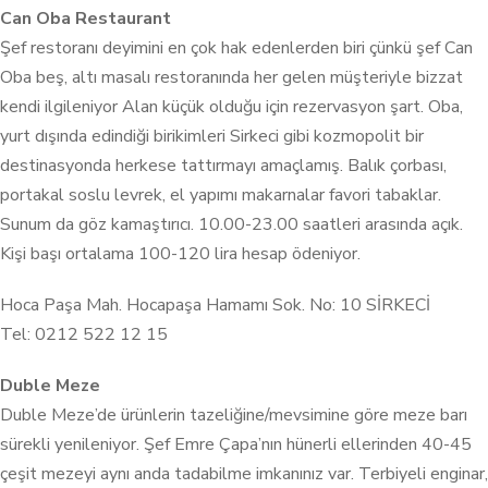
Can Oba Restaurant
Şef restoranı deyimini en çok hak edenlerden biri çünkü şef Can
Oba beş, altı masalı restoranında her gelen müşteriyle bizzat
kendi ilgileniyor Alan küçük olduğu için rezervasyon şart. Oba,
yurt dışında edindiği birikimleri Sirkeci gibi kozmopolit bir
destinasyonda herkese tattırmayı amaçlamış. Balık çorbası,
portakal soslu levrek, el yapımı makarnalar favori tabaklar.
Sunum da göz kamaştırıcı. 10.00-23.00 saatleri arasında açık.
Kişi başı ortalama 100-120 lira hesap ödeniyor.
Hoca Paşa Mah. Hocapaşa Hamamı Sok. No: 10 SİRKECİ
Tel: 0212 522 12 15
Duble Meze
Duble Meze’de ürünlerin tazeliğine/mevsimine göre meze barı
sürekli yenileniyor. Şef Emre Çapa’nın hünerli ellerinden 40-45
çeşit mezeyi aynı anda tadabilme imkanınız var. Terbiyeli enginar,