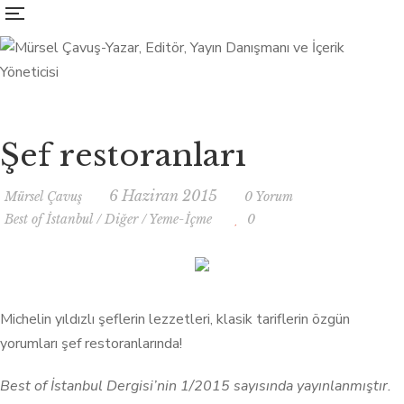
Şef restoranları
6 Haziran 2015
Mürsel Çavuş
0 Yorum
Best of İstanbul
/
Diğer
/
Yeme-İçme
0
Michelin yıldızlı şeflerin lezzetleri, klasik tariflerin özgün
yorumları şef restoranlarında!
Best of İstanbul Dergisi’nin 1/2015 sayısında yayınlanmıştır.