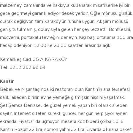
malzemeyi zamanında ve hakkıyla kullanarak misafirlerine iyi bir
gece geçirmeyi garanti ediyor desek yeridir. Öğle mönüsü günlük
olarak değişiyor, tam Karaköy’ün ruhuna uygun. Akşam mönüsü
geniş tutulmamış, dolayısıyla gelen her şey lezzetli. Bonfilesini,
mücverini, portakallı levreğini deneyin. Kişi başı ortalama 100 lira
hesap ödeniyor. 12.00 ile 23.00 saatleri arasında açık.
Kemankeş Cad. 35 A KARAKÖY
Tel: 0212 252 68 84
Kantin
Bebek ve Nişantaşı’nda iki restoranı olan Kantin’in ana felsefesi
sanki aileden birinin evine yemeğe gitmişsin hissini yaşatmak.
Şef Şemsa Denizsel de güzel yemek yapan biri olarak aileden
sayılır. Internet siteleri sürekli güncel, her gün ne pişiyor aynen
ekranda. Fiyatlar da uçmuyor, mesela köz biberli çorba 10, 5
Kantin Rozbif 22 lira, somon yahni 32 lira. Civarda oturana paket