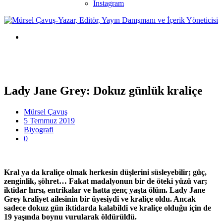
Instagram
Lady Jane Grey: Dokuz günlük kraliçe
Mürsel Çavuş
5 Temmuz 2019
Biyografi
0
Kral ya da kraliçe olmak herkesin düşlerini süsleyebilir; güç,
zenginlik, şöhret… Fakat madalyonun bir de öteki yüzü var;
iktidar hırsı, entrikalar ve hatta genç yaşta ölüm. Lady Jane
Grey kraliyet ailesinin bir üyesiydi ve kraliçe oldu. Ancak
sadece dokuz gün iktidarda kalabildi ve kraliçe olduğu için de
19 yaşında boynu vurularak öldürüldü.