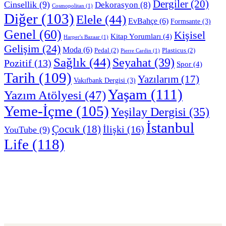
Dergiler
(20)
Cinsellik
(9)
Dekorasyon
(8)
Cosmopolitan
(1)
Diğer
(103)
Elele
(44)
EvBahçe
(6)
Formsante
(3)
Genel
(60)
Kişisel
Kitap Yorumları
(4)
Harper's Bazaar
(1)
Gelişim
(24)
Moda
(6)
Pedal
(2)
Plasticus
(2)
Pierre Cardin
(1)
Sağlık
(44)
Seyahat
(39)
Pozitif
(13)
Spor
(4)
Tarih
(109)
Yazılarım
(17)
Vakıfbank Dergisi
(3)
Yaşam
(111)
Yazım Atölyesi
(47)
Yeme-İçme
(105)
Yeşilay Dergisi
(35)
İstanbul
Çocuk
(18)
İlişki
(16)
YouTube
(9)
Life
(118)