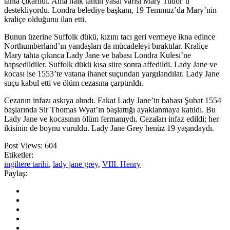
tahta çıkarıldı. Ama halk tahtın yasal varisi Mary Tudor’u
destekliyordu. Londra belediye başkanı, 19 Temmuz’da Mary’nin
kraliçe olduğunu ilan etti.
Bunun üzerine Suffolk dükü, kızını tacı geri vermeye ikna edince
Northumberland’ın yandaşları da mücadeleyi bıraktılar. Kraliçe
Mary tahta çıkınca Lady Jane ve babası Londra Kulesi’ne
hapsedildiler. Suffolk dükü kısa süre sonra affedildi. Lady Jane ve
kocası ise 1553’te vatana ihanet suçundan yargılandılar. Lady Jane
suçu kabul etti ve ölüm cezasına çarptırıldı.
Cezanın infazı askıya alındı. Fakat Lady Jane’in babası Şubat 1554
başlarında Sir Thomas Wyat’ın başlattığı ayaklanmaya katıldı. Bu
Lady Jane ve kocasının ölüm fermanıydı. Cezaları infaz edildi; her
ikisinin de boynu vuruldu. Lady Jane Grey henüz 19 yaşındaydı.
Post Views:
604
Etiketler:
ingiltere tarihi
,
lady jane grey
,
VIII. Henry
Paylaş: