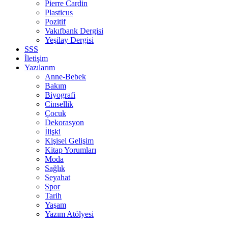
Pierre Cardin
Plasticus
Pozitif
Vakıfbank Dergisi
Yeşilay Dergisi
SSS
İletişim
Yazılarım
Anne-Bebek
Bakım
Biyografi
Cinsellik
Çocuk
Dekorasyon
İlişki
Kişisel Gelişim
Kitap Yorumları
Moda
Sağlık
Seyahat
Spor
Tarih
Yaşam
Yazım Atölyesi