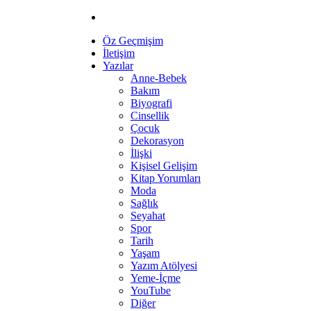
Öz Geçmişim
İletişim
Yazılar
Anne-Bebek
Bakım
Biyografi
Cinsellik
Çocuk
Dekorasyon
İlişki
Kişisel Gelişim
Kitap Yorumları
Moda
Sağlık
Seyahat
Spor
Tarih
Yaşam
Yazım Atölyesi
Yeme-İçme
YouTube
Diğer