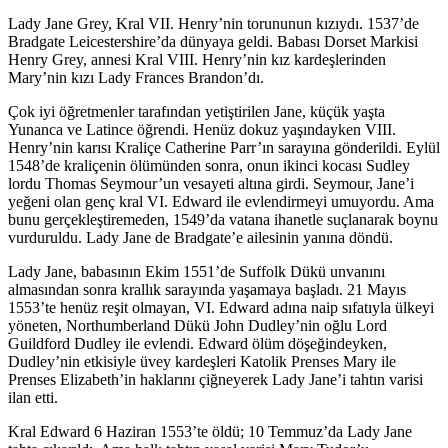
Lady Jane Grey, Kral VII. Henry’nin torununun kızıydı. 1537’de
Bradgate Leicestershire’da dünyaya geldi. Babası Dorset Markisi
Henry Grey, annesi Kral VIII. Henry’nin kız kardeşlerinden
Mary’nin kızı Lady Frances Brandon’dı.
Çok iyi öğretmenler tarafından yetiştirilen Jane, küçük yaşta
Yunanca ve Latince öğrendi. Henüz dokuz yaşındayken VIII.
Henry’nin karısı Kraliçe Catherine Parr’ın sarayına gönderildi. Eylül
1548’de kraliçenin ölümünden sonra, onun ikinci kocası Sudley
lordu Thomas Seymour’un vesayeti altına girdi. Seymour, Jane’i
yeğeni olan genç kral VI. Edward ile evlendirmeyi umuyordu. Ama
bunu gerçekleştiremeden, 1549’da vatana ihanetle suçlanarak boynu
vurduruldu. Lady Jane de Bradgate’e ailesinin yanına döndü.
Lady Jane, babasının Ekim 1551’de Suffolk Dükü unvanını
almasından sonra krallık sarayında yaşamaya başladı. 21 Mayıs
1553’te henüz reşit olmayan, VI. Edward adına naip sıfatıyla ülkeyi
yöneten, Northumberland Dükü John Dudley’nin oğlu Lord
Guildford Dudley ile evlendi. Edward ölüm döşeğindeyken,
Dudley’nin etkisiyle üvey kardeşleri Katolik Prenses Mary ile
Prenses Elizabeth’in haklarını çiğneyerek Lady Jane’i tahtın varisi
ilan etti.
Kral Edward 6 Haziran 1553’te öldü; 10 Temmuz’da Lady Jane