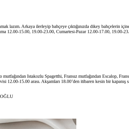
ak lazım. Arkaya ilerleyip bahçeye çıktığınızda dikey bahçelerin içine
i-Cuma 12.00-15.00, 19.00-23.00, Cumartesi-Pazar 12.00-17.00, 19.00-2
no mutfağından Istakozlu Spagetthi, Fransız mutfağından Escalop, Fra
si 12.00-15.00 arası. Akşamları 18.00’den itibaren kesin bir kapanış s
BEYOĞLU