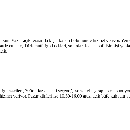
ım. Yazın açık terasında kışın kapalı bölümünde hizmet veriyor. Yemek
de cuisine, Türk mutfağı klasikleri, son olarak da sushi! Bir kişi yakl
açık.
ğı lezzetleri, 70’ten fazla sushi seçeneği ve zengin şarap listesi sunu
hizmet veriyor. Pazar günleri ise 10.30-16.00 arası açık büfe kahvaltı va