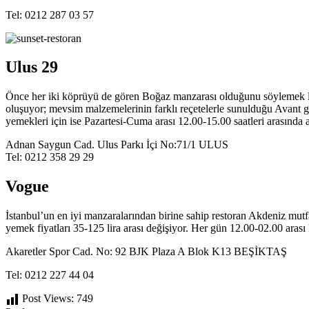
Tel: 0212 287 03 57
Ulus 29
Önce her iki köprüyü de gören Boğaz manzarası olduğunu söylemek laz
oluşuyor; mevsim malzemelerinin farklı reçetelerle sunulduğu Avant gar
yemekleri için ise Pazartesi-Cuma arası 12.00-15.00 saatleri arasında 
Adnan Saygun Cad. Ulus Parkı İçi No:71/1 ULUS
Tel: 0212 358 29 29
Vogue
İstanbul’un en iyi manzaralarından birine sahip restoran Akdeniz mutfa
yemek fiyatları 35-125 lira arası değişiyor. Her gün 12.00-02.00 arası 
Akaretler Spor Cad. No: 92 BJK Plaza A Blok K13 BEŞİKTAŞ
Tel: 0212 227 44 04
Post Views:
749