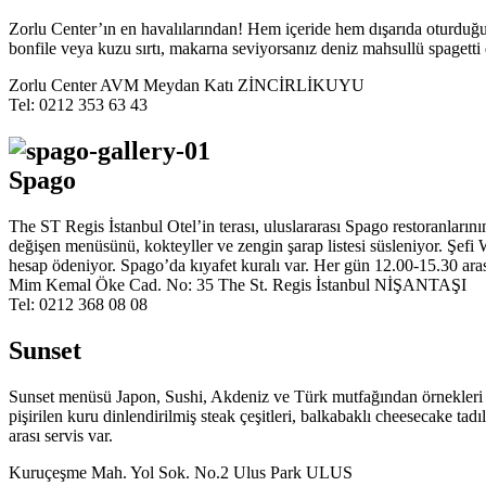
Zorlu Center’ın en havalılarından! Hem içeride hem dışarıda oturduğunu
bonfile veya kuzu sırtı, makarna seviyorsanız deniz mahsullü spagetti
Zorlu Center AVM Meydan Katı ZİNCİRLİKUYU
Tel: 0212 353 63 43
Spago
The ST Regis İstanbul Otel’in terası, uluslararası Spago restoranlar
değişen menüsünü, kokteyller ve zengin şarap listesi süsleniyor. Şefi 
hesap ödeniyor. Spago’da kıyafet kuralı var. Her gün 12.00-15.30 aras
Mim Kemal Öke Cad. No: 35 The St. Regis İstanbul NİŞANTAŞI
Tel: 0212 368 08 08
Sunset
Sunset menüsü Japon, Sushi, Akdeniz ve Türk mutfağından örnekleri ba
pişirilen kuru dinlendirilmiş steak çeşitleri, balkabaklı cheesecake ta
arası servis var.
Kuruçeşme Mah. Yol Sok. No.2 Ulus Park ULUS