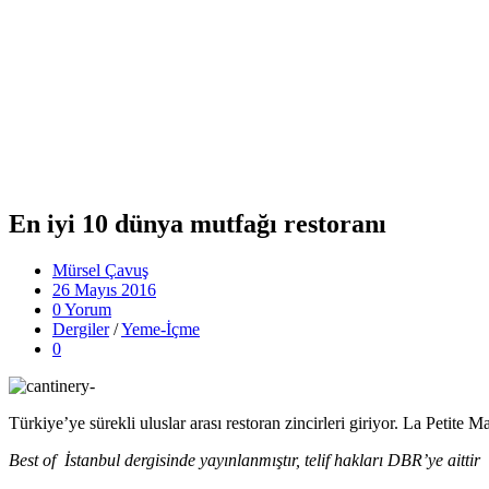
En iyi 10 dünya mutfağı restoranı
Mürsel Çavuş
26 Mayıs 2016
0 Yorum
Dergiler
/
Yeme-İçme
0
Türkiye’ye sürekli uluslar arası restoran zincirleri giriyor. La Petite
Best
of İstanbul dergisinde yayınlanmıştır, telif hakları DBR’ye aittir