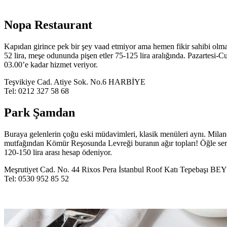
Nopa Restaurant
Kapıdan girince pek bir şey vaad etmiyor ama hemen fikir sahibi olmam
52 lira, meşe odununda pişen etler 75-125 lira aralığında. Pazartes
03.00’e kadar hizmet veriyor.
Teşvikiye Cad. Atiye Sok. No.6 HARBİYE
Tel: 0212 327 58 68
Park Şamdan
Buraya gelenlerin çoğu eski müdavimleri, klasik menüleri aynı. Mila
mutfağından Kömür Reşosunda Levreği buranın ağır topları! Öğle servi
120-150 lira arası hesap ödeniyor.
Meşrutiyet Cad. No. 44 Rixos Pera İstanbul Roof Katı Tepebaşı 
Tel: 0530 952 85 52