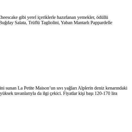
eescake gibi yerel içeriklerle hazırlanan yemekler, ödüllü
Buğday Salata, Trüflü Tagliolini, Yaban Mantarlı Pappardelle
ni sunan La Petite Maison’un sıvı yağları Alplerin deniz kenarındaki
üksek tavanlarıyla da ilgi çekici. Fiyatlar kişi başı 120-170 lira