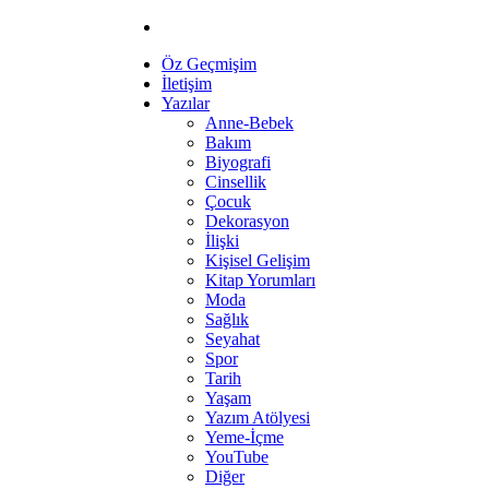
Öz Geçmişim
İletişim
Yazılar
Anne-Bebek
Bakım
Biyografi
Cinsellik
Çocuk
Dekorasyon
İlişki
Kişisel Gelişim
Kitap Yorumları
Moda
Sağlık
Seyahat
Spor
Tarih
Yaşam
Yazım Atölyesi
Yeme-İçme
YouTube
Diğer