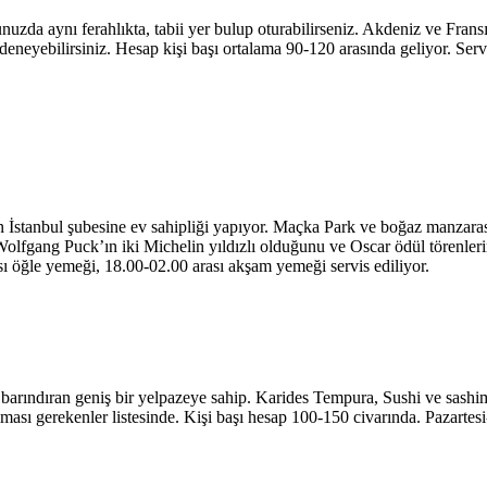
zda aynı ferahlıkta, tabii yer bulup oturabilirseniz. Akdeniz ve Fransız
 deneyebilirsiniz. Hesap kişi başı ortalama 90-120 arasında geliyor. Ser
ının İstanbul şubesine ev sahipliği yapıyor. Maçka Park ve boğaz manzar
Wolfgang Puck’ın iki Michelin yıldızlı olduğunu ve Oscar ödül törenlerin
ı öğle yemeği, 18.00-02.00 arası akşam yemeği servis ediliyor.
rındıran geniş bir yelpazeye sahip. Karides Tempura, Sushi ve sashimi 
dılması gerekenler listesinde. Kişi başı hesap 100-150 civarında. Pazart