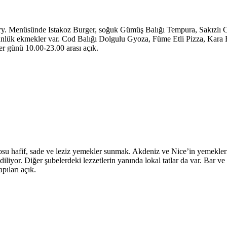
nery. Menüsünde Istakoz Burger, soğuk Gümüş Balığı Tempura, Sakızlı Ch
günlük ekmekler var. Cod Balığı Dolgulu Gyoza, Füme Etli Pizza, Kara 
er günü 10.00-23.00 arası açık.
osu hafif, sade ve leziz yemekler sunmak. Akdeniz ve Nice’in yemekleri
iyor. Diğer şubelerdeki lezzetlerin yanında lokal tatlar da var. Bar ve y
pıları açık.