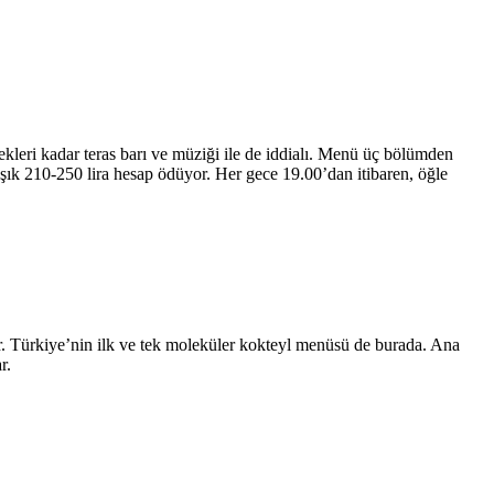
leri kadar teras barı ve müziği ile de iddialı. Menü üç bölümden
aşık 210-250 lira hesap ödüyor. Her gece 19.00’dan itibaren, öğle
yor. Türkiye’nin ilk ve tek moleküler kokteyl menüsü de burada. Ana
r.