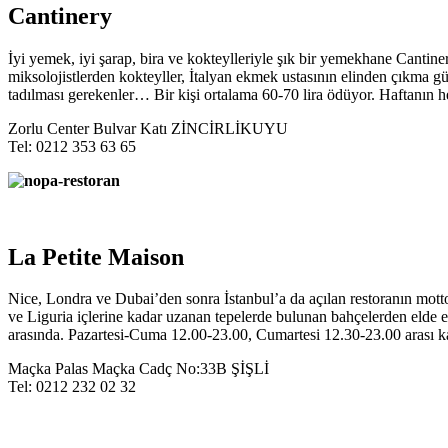
Cantinery
İyi yemek, iyi şarap, bira ve kokteylleriyle şık bir yemekhane Canti
miksolojistlerden kokteyller, İtalyan ekmek ustasının elinden çıkma 
tadılması gerekenler… Bir kişi ortalama 60-70 lira ödüyor. Haftanın h
Zorlu Center Bulvar Katı ZİNCİRLİKUYU
Tel: 0212 353 63 65
La Petite Maison
Nice, Londra ve Dubai’den sonra İstanbul’a da açılan restoranın mott
ve Liguria içlerine kadar uzanan tepelerde bulunan bahçelerden elde edil
arasında. Pazartesi-Cuma 12.00-23.00, Cumartesi 12.30-23.00 arası ka
Maçka Palas Maçka Cadç No:33B ŞİŞLİ
Tel: 0212 232 02 32