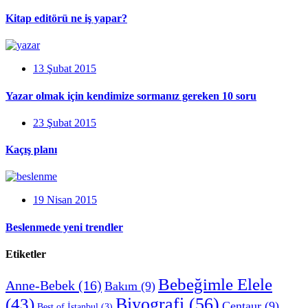
Kitap editörü ne iş yapar?
13 Şubat 2015
Yazar olmak için kendimize sormanız gereken 10 soru
23 Şubat 2015
Kaçış planı
19 Nisan 2015
Beslenmede yeni trendler
Etiketler
Bebeğimle Elele
Anne-Bebek
(16)
Bakım
(9)
Biyografi
(56)
(43)
Centaur
(9)
Best of İstanbul
(3)