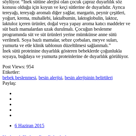
söylüyor. “İnek sütüne alerjisi olan çocuk çapraz duyarlılık söz
konusu olduğu için koyun ve keçi sütlerine de duyarlıdır. Ayrıca
tereyağı, tereyağı aromalı diğer yağlar, margarin, peynir çeşitleri,
yoğurt, krema, muhallebi, laktalbumin, laktoglobulin, laktoz,
laktuloz içeren ürünler, doğal veya yapay aroma katıcı maddeler ve
süt bazlı mamalardan uzak durulmalı. Çocuğun beslenme
programında süt ve süt ürünleri yerine mümkünse anne sütü
verilmeli. Soya bazlı mamalar, sebze çorbaları, meyve suları,
yumurta ve etle klinik tablonun düzeltilmesi sağlanmalı.”
İnek sütü proteinine duyarlılık gösteren bebeklerde çoğunlukla
soyaya, buğdaya ve yumurta proteinlerine de duyarlılık görülüyor.
Post Views:
954
Etiketler:
bebek beslenmesi
,
besin alerjisi
,
besin alerjisinin belirtileri
Paylaş:
6 Haziran 2015