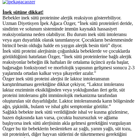
İnek sütüne dikkat!
Bebekler inek sütü
proteinine alerjik reaksiyon gösterebiliyor.
Uzman Diyetisyen İpek Ağaca Özger,
“İnek sütü proteinleri deride,
sindirim ve solunum sisteminde immün kaynaklı hassasiyet
reaksiyonlarına neden olabiliyor. Bu durum inek sütü intoleransı
veya aşırı duyarlılık olarak tanımlanıyor. Çocukların beslenmesinde
birincil besin olduğu halde en yaygın alerjik besin türü” diyor.
İnek sütü proteini alerjisinin çoğunlukla bebeklerde ve çocuklarda
görüldüğünü hatırlatan Özger, “İnek sütü proteinlerine bağlı alerjik
reaksiyonlar bebeğin ilk haftaları ile ortalama üçüncü ayda başlar,
bağırsağın fonksiyonel ve morfolojik yapısının gelişmesi sonucu 2-3
yaşlarında ortadan kalkar veya şikayetler azalır.”
Özger
inek sütü
proteini alerjisi ile laktoz intoleransının
karıştırılmaması gerektiğine dikkat çekiyor, “Laktoz intoleransı
laktaz enziminin eksikliğinden veya yokluğundan ileri gelir, süt
proteini intoleransı gibi immünolojik mekanizma tarafından
oluşturulan süt duyarlılığıdır. Laktoz intoleransında karın bölgesinde
ağrı, şişkinlik, bulantı ve ishal gibi semptomlar görülür.”
Sağlıklı bebekte inek sütü verildiğinde ishal ve kusma gözlenirse,
bazen dışkısında kan varsa, çocukta huzursuzluk ve ağlama
başlıyorsa inek sütü alerjisinin akla gelmesi gerektiğini vurgulayan
Özger bu tür bebeklerin beslenirken az yağlı, yarım yağlı, süt tozu,
süt proteinleri, diğer hayvan sütlerini de tüketmemesi gerektiğini