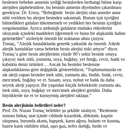
beslenen bebekte annenin yediği besinlerden herhangi birine karşı
alerjiden şüphelenilirse, bu besinin annenin diyetinden çıkarılması
gerekiyor. Dr. Ersoy, “Bebeğinde besin alerjisi olan anneler anne
sütü verirken bu alerjen besinden sakınmalı. Bunun için içeriğini
bilmedikleri gıdaları tüketmemeli ve yedikleri her besinin içeriğini
sorgulamalılar. Ayrıca ambalajlı gıdaların mutlaka etiketlerini
okuyarak içindeki maddeleri öğrenmeli ve bunu bir alışkanlık haline
getirmeliler” sözleriyle önemli bir noktanın altını çiziyor.
Tomaç, “Alerjik hastalıklarda genetik yatkınlık da önemli. Ailede
alerjik hastalıklar varsa bebekte besin alerjisi riski artıyor” diyor.
Tomaç’a göre besin alerjilerinin yüzde 90’ı sekiz besinle ortaya
çıkıyor; inek sütü, yumurta, soya, buğday, yer fıstığı, ceviz, balık ve
kabuklu deniz ürünleri… Ancak bu besinler beslenme
alışkanlıklarına göre değişiklik gösterebiliyor, “Toplumumuzda en
sık alerji yapan besinler inek sütü, yumurta akı, fındık, fıstık, ceviz,
mercimek, buğday ve et. Susam, soya, nohut ve balık da daha
seyrek alerji yapıyor. Bir yaşından küçük bebeklerde yumurta akı,
inek sütü, soya, buğday ve mercimek alerjileri görülür. Daha
büyüklerde ise et ve kuruyemiş alerjileri sıklaşır.”
Besin alerjisinin belirtileri neler?
Prof. Dr. Nazan Tomaç belirtiler şu şekilde sıralıyor, “Beslenme
sonrası birkaç saat içinde cildinde kızarıklık, döküntü, kaşıntı
oluşması, burunda akıntı
,
hapşırık, karın ağrısı, bulantı ve kusma
,
bazen kanlı olabilen ishal, aşırı gaz
,
nefes darlığı, hırıltı ve