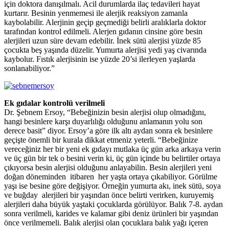
için doktora danışılmalı. Acil durumlarda ilaç tedavileri hayat
kurtarır. Besinin yenmemesi ile alerjik reaksiyon zamanla
kaybolabilir. Alerjinin geçip geçmediği belirli aralıklarla doktor
tarafından kontrol edilmeli. Alerjen gıdanın cinsine göre besin
alerjileri uzun süre devam edebilir. İnek sütü alerjisi yüzde 85
çocukta beş yaşında düzelir. Yumurta alerjisi yedi yaş civarında
kaybolur. Fıstık alerjisinin ise yüzde 20’si ilerleyen yaşlarda
sonlanabiliyor.”
Ek gıdalar kontrolü verilmeli
Dr. Şebnem Ersoy,
“
Bebeğinizin besin alerjisi olup olmadığını,
hangi besinlere karşı duyarlılığı olduğunu anlamanın yolu son
derece basit” diyor. Ersoy’a göre ilk altı aydan sonra ek besinlere
geçişte önemli bir kurala dikkat etmeniz yeterli. “Bebeğinize
vereceğiniz her bir yeni ek gıdayı mutlaka üç gün arka arkaya verin
ve üç gün bir tek o besini verin ki, üç gün içinde bu belirtiler ortaya
çıkıyorsa besin alerjisi olduğunu anlayabilin. Besin alerjileri yeni
doğan döneminden itibaren her yaşta ortaya çıkabiliyor. Görülme
yaşı ise besine göre değişiyor. Örneğin yumurta akı, inek sütü, soya
ve buğday alerjileri bir yaşından önce belirti verirken, kuruyemiş
alerjileri daha büyük yaştaki çocuklarda görülüyor. Balık 7-8. aydan
sonra verilmeli, karides ve kalamar gibi deniz ürünleri bir yaşından
önce verilmemeli. Balık alerjisi olan çocuklara balık yağı içeren