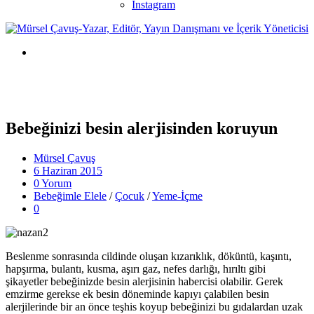
Instagram
Bebeğinizi besin alerjisinden koruyun
Mürsel Çavuş
6 Haziran 2015
0 Yorum
Bebeğimle Elele
/
Çocuk
/
Yeme-İçme
0
Beslenme sonrasında cildinde oluşan kızarıklık, döküntü, kaşıntı,
hapşırma, bulantı, kusma, aşırı gaz, nefes darlığı, hırıltı gibi
şikayetler bebeğinizde besin alerjisinin habercisi olabilir. Gerek
emzirme gerekse ek besin döneminde kapıyı çalabilen besin
alerjilerinde bir an önce teşhis koyup bebeğinizi bu gıdalardan uzak