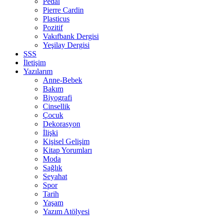
Pedal
Pierre Cardin
Plasticus
Pozitif
Vakıfbank Dergisi
Yeşilay Dergisi
SSS
İletişim
Yazılarım
Anne-Bebek
Bakım
Biyografi
Cinsellik
Çocuk
Dekorasyon
İlişki
Kişisel Gelişim
Kitap Yorumları
Moda
Sağlık
Seyahat
Spor
Tarih
Yaşam
Yazım Atölyesi