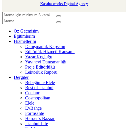
Kasaba.works Digital Agency
Öz Geçmişim
Eğitimlerim
Hizmetlerim
Danışmanlık Kapsamı
Editörlük Hizmeti Kapsamı
Yazar Koçluğu
Yayınevi Danışmanlığı
Proje Editörlüğü
Lektörlük Raporu
Dergiler
Bebeğimle Elele
Best of İstanbul
Centaur
Cosmopolitan
Elele
EvBahçe
Formsante
Harper’s Bazaar
İstanbul Life