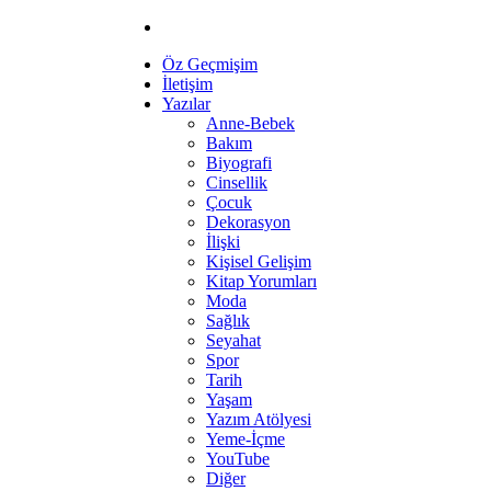
Öz Geçmişim
İletişim
Yazılar
Anne-Bebek
Bakım
Biyografi
Cinsellik
Çocuk
Dekorasyon
İlişki
Kişisel Gelişim
Kitap Yorumları
Moda
Sağlık
Seyahat
Spor
Tarih
Yaşam
Yazım Atölyesi
Yeme-İçme
YouTube
Diğer