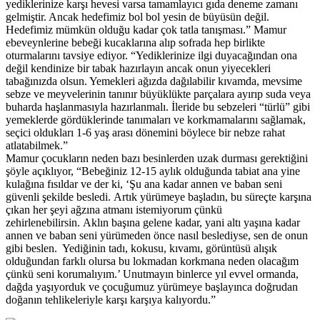
yediklerinize karşı hevesi varsa tamamlayıcı gıda deneme zamanı
gelmiştir. Ancak hedefimiz bol bol yesin de büyüsün değil.
Hedefimiz mümkün olduğu kadar çok tatla tanışması.” Mamur
ebeveynlerine bebeği kucaklarına alıp sofrada hep birlikte
oturmalarını tavsiye ediyor. “Yediklerinize ilgi duyacağından ona
değil kendinize bir tabak hazırlayın ancak onun yiyecekleri
tabağınızda olsun. Yemekleri ağızda dağılabilir kıvamda, mevsime
sebze ve meyvelerinin tanınır büyüklükte parçalara ayırıp suda veya
buharda haşlanmasıyla hazırlanmalı. İleride bu sebzeleri “türlü” gibi
yemeklerde gördüklerinde tanımaları ve korkmamalarını sağlamak,
seçici oldukları 1-6 yaş arası dönemini böylece bir nebze rahat
atlatabilmek.”
Mamur çocukların neden bazı besinlerden uzak durması gerektiğini
şöyle açıklıyor, “Bebeğiniz 12-15 aylık olduğunda tabiat ana yine
kulağına fısıldar ve der ki, ‘Şu ana kadar annen ve baban seni
güvenli şekilde besledi. Artık yürümeye başladın, bu süreçte karşına
çıkan her şeyi ağzına atmanı istemiyorum çünkü
zehirlenebilirsin. Aklın başına gelene kadar, yani altı yaşına kadar
annen ve baban seni yürümeden önce nasıl beslediyse, sen de onun
gibi beslen. Yediğinin tadı, kokusu, kıvamı, görüntüsü alışık
olduğundan farklı olursa bu lokmadan korkmana neden olacağım
çünkü seni korumalıyım.’ Unutmayın binlerce yıl evvel ormanda,
dağda yaşıyorduk ve çocuğumuz yürümeye başlayınca doğrudan
doğanın tehlikeleriyle karşı karşıya kalıyordu.”