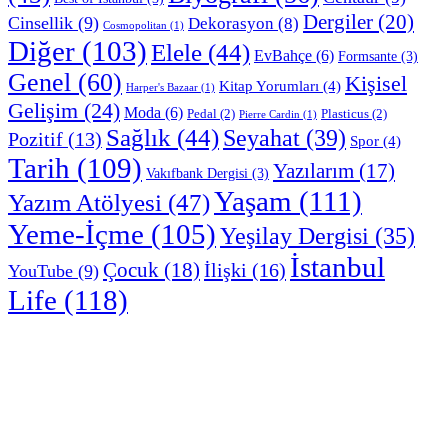
Dergiler
(20)
Cinsellik
(9)
Dekorasyon
(8)
Cosmopolitan
(1)
Diğer
(103)
Elele
(44)
EvBahçe
(6)
Formsante
(3)
Genel
(60)
Kişisel
Kitap Yorumları
(4)
Harper's Bazaar
(1)
Gelişim
(24)
Moda
(6)
Pedal
(2)
Plasticus
(2)
Pierre Cardin
(1)
Sağlık
(44)
Seyahat
(39)
Pozitif
(13)
Spor
(4)
Tarih
(109)
Yazılarım
(17)
Vakıfbank Dergisi
(3)
Yaşam
(111)
Yazım Atölyesi
(47)
Yeme-İçme
(105)
Yeşilay Dergisi
(35)
İstanbul
Çocuk
(18)
İlişki
(16)
YouTube
(9)
Life
(118)