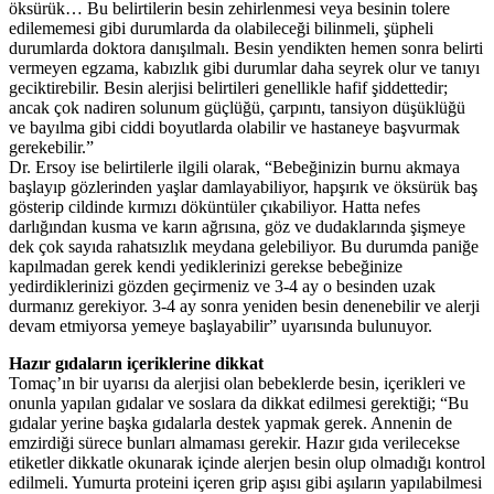
öksürük…
Bu belirtilerin besin zehirlenmesi veya besinin tolere
edilememesi gibi durumlarda da olabileceği bilinmeli, şüpheli
durumlarda doktora danışılmalı. Besin yendikten hemen sonra belirti
vermeyen egzama, kabızlık gibi durumlar daha seyrek olur ve tanıyı
geciktirebilir. Besin alerjisi belirtileri genellikle hafif şiddettedir;
ancak çok nadiren solunum güçlüğü, çarpıntı, tansiyon düşüklüğü
ve bayılma gibi ciddi boyutlarda olabilir ve hastaneye başvurmak
gerekebilir.”
Dr. Ersoy ise belirtilerle ilgili olarak, “
Bebeğinizin burnu akmaya
başlayıp gözlerinden yaşlar damlayabiliyor, hapşırık ve öksürük baş
gösterip cildinde kırmızı döküntüler çıkabiliyor. Hatta nefes
darlığından kusma ve karın ağrısına, göz ve dudaklarında şişmeye
dek çok sayıda rahatsızlık meydana gelebiliyor. Bu durumda paniğe
kapılmadan gerek kendi yediklerinizi gerekse bebeğinize
yedirdiklerinizi gözden geçirmeniz ve 3-4 ay o besinden uzak
durmanız gerekiyor. 3-4 ay sonra yeniden besin denenebilir ve alerji
devam etmiyorsa yemeye başlayabilir” uyarısında bulunuyor.
Hazır gıdaların içeriklerine dikkat
Tomaç’ın bir uyarısı da alerjisi olan bebeklerde besin, içerikleri ve
onunla yapılan gıdalar ve soslara da dikkat edilmesi gerektiği; “Bu
gıdalar yerine başka gıdalarla destek yapmak gerek. Annenin de
emzirdiği sürece bunları almaması gerekir. Hazır gıda verilecekse
etiketler dikkatle okunarak içinde alerjen besin olup olmadığı kontrol
edilmeli. Yumurta proteini içeren grip aşısı gibi aşıların yapılabilmesi