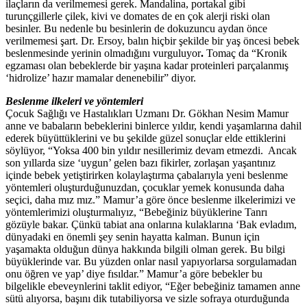
ilaçların da verilmemesi gerek. Mandalina, portakal gibi
turunçgillerle çilek, kivi ve domates de en çok alerji riski olan
besinler. Bu nedenle bu besinlerin de dokuzuncu aydan önce
verilmemesi şart. Dr. Ersoy, balın hiçbir şekilde bir yaş öncesi bebek
beslenmesinde yerinin olmadığını vurguluyor
.
Tomaç da “Kronik
egzaması olan bebeklerde bir yaşına kadar proteinleri parçalanmış
‘hidrolize’ hazır mamalar denenebilir” diyor.
Beslenme ilkeleri ve yöntemleri
Çocuk Sağlığı ve Hastalıkları Uzmanı Dr. Gökhan Nesim Mamur
anne ve babaların bebeklerini binlerce yıldır, kendi yaşamlarına dahil
ederek büyüttüklerini ve bu şekilde güzel sonuçlar elde ettiklerini
söylüyor, “Yoksa 400 bin yıldır nesillerimiz devam etmezdi. Ancak
son yıllarda size ‘uygun’ gelen bazı fikirler, zorlaşan yaşantınız
içinde bebek yetiştirirken kolaylaştırma çabalarıyla yeni beslenme
yöntemleri oluşturduğunuzdan, çocuklar yemek konusunda daha
seçici, daha mız mız.” Mamur’a göre önce beslenme ilkelerimizi ve
yöntemlerimizi oluşturmalıyız,
“
Bebeğiniz büyüklerine Tanrı
gözüyle bakar. Çünkü tabiat ana onlarına kulaklarına ‘Bak evladım,
dünyadaki en önemli şey senin hayatta kalman. Bunun için
yaşamakta olduğun dünya hakkında bilgili olman gerek. Bu bilgi
büyüklerinde var. Bu yüzden onlar nasıl yapıyorlarsa sorgulamadan
onu öğren ve yap’ diye fısıldar.” Mamur’a göre bebekler bu
bilgelikle ebeveynlerini taklit ediyor, “Eğer bebeğiniz tamamen anne
sütü alıyorsa, başını dik tutabiliyorsa ve sizle sofraya oturduğunda