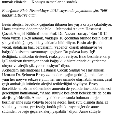
tutmak elinizde… Konuyu uzmanlarına sorduk!
Bebeğimle Elele Nisan/Mayıs 2015 sayısında yayınlanmıştır. Telif
hakları DBR’ye aittir.
Besin alerjisi, bebeklik çağından itibaren her yaşta ortaya çıkabiliyor.
Hatta emzirme döneminde bile… Memorial Ankara Hastanesi
Çocuk Alerjisi Bölümü’nden Prof. Dr. Nazan Tomaç, “Son 10-15
yılda yüzde 18-20 artarak, yaklaşık 10 çocuktan birinde besin alerjisi
şikayeti olduğu çeşitli kaynaklarda bildiriliyor. Besin alerjisinde
vücut, gıdaların bazı parçalarını ‘yabancı’ olarak algılanıyor ve
bağışıklık sistemi savunmaya geçiyor. Bu gıdaya karşı IgE
dediğimiz antikorlar üreterek reaksiyon veriyor. Bazı besinlere karşı
IgE antikoru üretmiyor ancak bağışıklık hücrelerinde duyarlanma
oluyor ve alerjik şikayetler başlıyor” diyor.
Acıbadem International Hastanesi Çocuk Sağlığı ve Hastalıkları
Uzmanı Dr. Şebnem Ersoy
da
modern çağın getirdiği imkanların;
yani her meyve sebzeye yılın her mevsiminde ulaşılabilmesinin, çeşit
çeşit ambalajlı ürünlerin alerjiyi tetiklediğini söylüyor. Ersoy
öncelikle, emzirme döneminde annenin de yediklerine dikkat etmesi
gerektiğini hatırlatarak, “Anne sütüyle beslenen bebeklerde de besin
alerjisi görülebilir.
Annenin yedikleri arasında bulunan alerjen
besinler anne sütü yoluyla bebeğe geçer. İnek sütü dışında daha az
sıklıkta yumurta, yer fıstığı, fındık gibi kuruyemişler de anne
sütünden bebeğe geçerek alerji yapabilir” diyor. Anne sütüyle