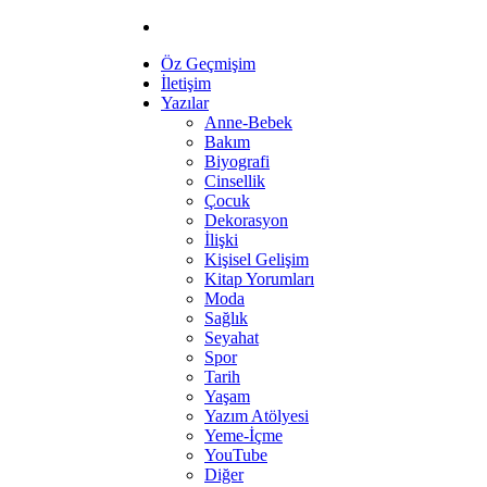
Öz Geçmişim
İletişim
Yazılar
Anne-Bebek
Bakım
Biyografi
Cinsellik
Çocuk
Dekorasyon
İlişki
Kişisel Gelişim
Kitap Yorumları
Moda
Sağlık
Seyahat
Spor
Tarih
Yaşam
Yazım Atölyesi
Yeme-İçme
YouTube
Diğer