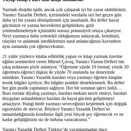
Yazmak disiplin işidir, ancak çok çalışarak iyi bir yazar olabilirsiniz.
Yaratıcı Yazarlık Defteri, içerisindeki sorularla sizi her geçen gün
daha iyi bir yazara dönüştürmek için tasarlandı. Bu defter hayal
gücünüzü ve yazma becerilerini geliştirirken, gizli
yönlendirmeleriyle içinizdeki sonsuz potansiyeli ortaya çıkarıyor.
Neyi yazmaya daha yetenekli olduğunuzu anlayacak, kendinizi,
olayları ve anlatmak istediklerinizi nasıl anlatacağınızı kavrarken
aynı zamanda çok eğleneceksiniz.
21 yıldır yüzlerce kitaba editörlük yapan ve kitap yazmak üzerine
eğitim seminerleri veren Mürsel Çavuş, Yaratıcı Yazma Defteri’nin
çıkış noktasını şöyle anlatıyor, “Öğrenme yüzde 10 formal, yüzde 20
öğretmen-öğrenci ilişkisi ile yüzde 70 oranında ise deneyimle
mümkün. Yaratıcı Yazarlık kursları veya yazmayı öğreten kitaplar
teorik bilgiler içeriyor. Bu bilgiler pratikle desteklenmeli. Bu defter
her gün pratik yapmanızı sağlıyor. Her bir sorunun işlevi farklı…
Bazı sorular diyalog yazmayı, bazıları mekanı tasvir etmeyi, bazıları
duyguları anlatabilmeyi bazıları da hayal gücünü geliştirmeyi
amaçlıyor. Hangi türde yazmayı seveceğinizi keşfetmek için değişik
egzersizler de mevcut. Böylece Yaratıcı Yazarlık Defteri’ni
tamamladığınızda kendinize ilgili yeni birçok şey öğrenecek ve ne
kadar geliştiğinizin siz de farkına varacaksınız.”
Yaratıcı Yazarlık Defteri Türkiye’de yayınlanmadan önce