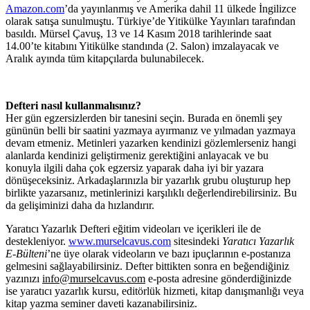
Amazon.com
’da yayınlanmış ve Amerika dahil 11 ülkede İngilizce
olarak satışa sunulmuştu. Türkiye’de Yitikülke Yayınları tarafından
basıldı. Mürsel Çavuş, 13 ve 14 Kasım 2018 tarihlerinde saat
14.00’te kitabını Yitikülke standında (2. Salon) imzalayacak ve
Aralık ayında tüm kitapçılarda bulunabilecek.
Defteri nasıl kullanmalısınız?
Her gün egzersizlerden bir tanesini seçin. Burada en önemli şey
gününün belli bir saatini yazmaya ayırmanız ve yılmadan yazmaya
devam etmeniz. Metinleri yazarken kendinizi gözlemlerseniz hangi
alanlarda kendinizi geliştirmeniz gerektiğini anlayacak ve bu
konuyla ilgili daha çok egzersiz yaparak daha iyi bir yazara
dönüşeceksiniz. Arkadaşlarınızla bir yazarlık grubu oluşturup hep
birlikte yazarsanız, metinlerinizi karşılıklı değerlendirebilirsiniz. Bu
da gelişiminizi daha da hızlandırır.
Yaratıcı Yazarlık Defteri eğitim videoları ve içerikleri ile de
destekleniyor.
www.murselcavus.com
sitesindeki
Yaratıcı Yazarlık
E-Bülteni
’ne üye olarak videoların ve bazı ipuçlarının e-postanıza
gelmesini sağlayabilirsiniz. Defter bittikten sonra en beğendiğiniz
yazınızı
info@murselcavus.com
e-posta adresine gönderdiğinizde
ise yaratıcı yazarlık kursu, editörlük hizmeti, kitap danışmanlığı veya
kitap yazma seminer daveti kazanabilirsiniz.