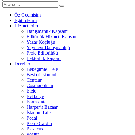
Öz Geçmişim
Eğitimlerim
Hizmetlerim
Danışmanlık Kapsamı
Editörlük Hizmeti Kapsamı
Yazar Koçluğu
Yayınevi Danışmanlığı
Proje Editörlüğü
Lektörlük Raporu
Dergiler
Bebeğimle Elele
Best of İstanbul
Centaur
Cosmopolitan
Elele
EvBahçe
Formsante
Harper’s Bazaar
İstanbul Life
Pedal
Pierre Cardin
Plasticus
Pozitif