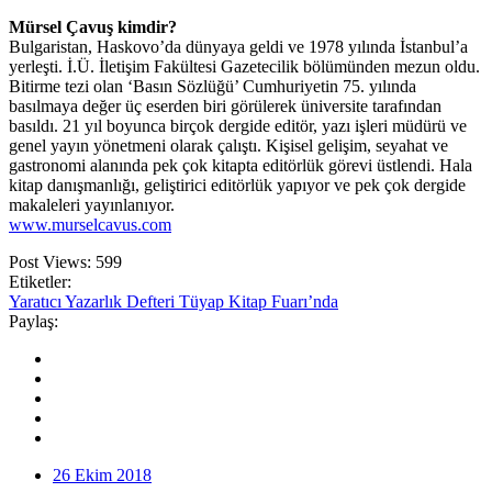
Mürsel Çavuş kimdir?
Bulgaristan, Haskovo’da dünyaya geldi ve 1978 yılında İstanbul’a
yerleşti. İ.Ü. İletişim Fakültesi Gazetecilik bölümünden mezun oldu.
Bitirme tezi olan ‘Basın Sözlüğü’ Cumhuriyetin 75. yılında
basılmaya değer üç eserden biri görülerek üniversite tarafından
basıldı. 21 yıl boyunca birçok dergide editör, yazı işleri müdürü ve
genel yayın yönetmeni olarak çalıştı. Kişisel gelişim, seyahat ve
gastronomi alanında pek çok kitapta editörlük görevi üstlendi. Hala
kitap danışmanlığı, geliştirici editörlük yapıyor ve pek çok dergide
makaleleri yayınlanıyor.
www.murselcavus.com
Post Views:
599
Etiketler:
Yaratıcı Yazarlık Defteri Tüyap Kitap Fuarı’nda
Paylaş:
26 Ekim 2018