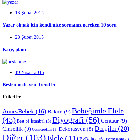
13 Şubat 2015
Yazar olmak için kendimize sormanız gereken 10 soru
23 Şubat 2015
Kaçış planı
19 Nisan 2015
Beslenmede yeni trendler
Etiketler
Bebeğimle Elele
Anne-Bebek
(16)
Bakım
(9)
Biyografi
(56)
(43)
Centaur
(9)
Best of İstanbul
(3)
Dergiler
(20)
Cinsellik
(9)
Dekorasyon
(8)
Cosmopolitan
(1)
Diğer
(103)
Elele
(44)
EvBahçe
(6)
Formsante
(3)