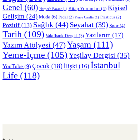
Genel
(60)
Kişisel
Kitap Yorumları
(4)
Harper's Bazaar
(1)
Gelişim
(24)
Moda
(6)
Pedal
(2)
Plasticus
(2)
Pierre Cardin
(1)
Sağlık
(44)
Seyahat
(39)
Pozitif
(13)
Spor
(4)
Tarih
(109)
Yazılarım
(17)
Vakıfbank Dergisi
(3)
Yaşam
(111)
Yazım Atölyesi
(47)
Yeme-İçme
(105)
Yeşilay Dergisi
(35)
İstanbul
Çocuk
(18)
İlişki
(16)
YouTube
(9)
Life
(118)