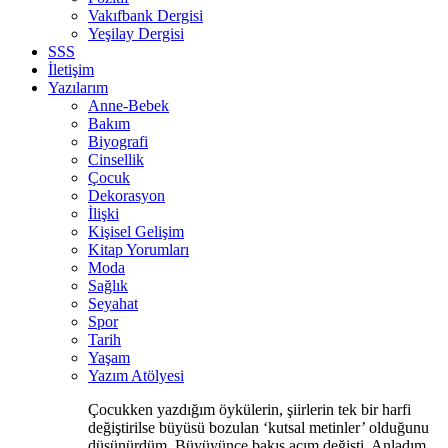
Vakıfbank Dergisi
Yeşilay Dergisi
SSS
İletişim
Yazılarım
Anne-Bebek
Bakım
Biyografi
Cinsellik
Çocuk
Dekorasyon
İlişki
Kişisel Gelişim
Kitap Yorumları
Moda
Sağlık
Seyahat
Spor
Tarih
Yaşam
Yazım Atölyesi
Çocukken yazdığım öykülerin, şiirlerin tek bir harfi
değiştirilse büyüsü bozulan ‘kutsal metinler’ olduğunu
düşünürdüm. Büyüyünce bakış açım değişti. Anladım