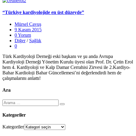
“Türkiye kardiyolojide en üst düzeyde”
Mürsel Çavuş
9 Kasım 2015
0 Yorum
Diğer
/
Sağlık
0
Türk Kardiyoloji Derneği eski başkanı ve şu anda Avrupa
Kardiyoloji Derneği Yönetim Kurulu üyesi olan Prof. Dr. Çetin Erol
hem 4. Kardiyoloji ve Kalp Damar Cerrahisi Zirvesi ile 2.Kardiyo-
Bahar Kardioloji Bahar Güncellemesi’ni değerlendirdi hem de
çalışmalarını anlattı!
Ara
Kategoriler
Kategoriler