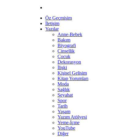
Öz Geçmişim
İletişim
Yazılar
Anne-Bebek
Bakım
Biyografi
Cinsellik
Çocuk
Dekorasyon
İlişki
Kişisel Gelişim
Kitap Yorumları
Moda
Sağlık
Seyahat
Spor
Tarih
Yaşam
Yazım Atölyesi
Yeme-İçme
YouTube
Diğer