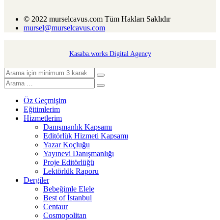
© 2022 murselcavus.com Tüm Hakları Saklıdır
mursel@murselcavus.com
Kasaba.works Digital Agency
Öz Geçmişim
Eğitimlerim
Hizmetlerim
Danışmanlık Kapsamı
Editörlük Hizmeti Kapsamı
Yazar Koçluğu
Yayınevi Danışmanlığı
Proje Editörlüğü
Lektörlük Raporu
Dergiler
Bebeğimle Elele
Best of İstanbul
Centaur
Cosmopolitan