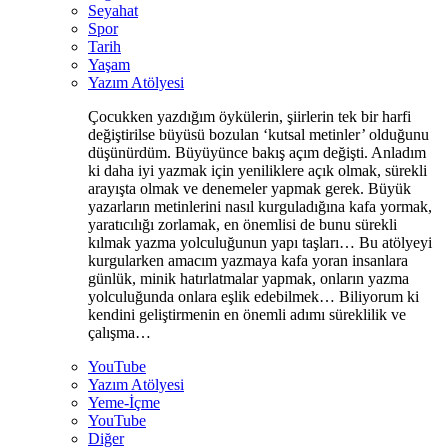
Seyahat
Spor
Tarih
Yaşam
Yazım Atölyesi
Çocukken yazdığım öykülerin, şiirlerin tek bir harfi
değiştirilse büyüsü bozulan ‘kutsal metinler’ olduğunu
düşünürdüm. Büyüyünce bakış açım değişti. Anladım
ki daha iyi yazmak için yeniliklere açık olmak, sürekli
arayışta olmak ve denemeler yapmak gerek. Büyük
yazarların metinlerini nasıl kurguladığına kafa yormak,
yaratıcılığı zorlamak, en önemlisi de bunu sürekli
kılmak yazma yolculuğunun yapı taşları… Bu atölyeyi
kurgularken amacım yazmaya kafa yoran insanlara
günlük, minik hatırlatmalar yapmak, onların yazma
yolculuğunda onlara eşlik edebilmek… Biliyorum ki
kendini geliştirmenin en önemli adımı süreklilik ve
çalışma…
YouTube
Yazım Atölyesi
Yeme-İçme
YouTube
Diğer