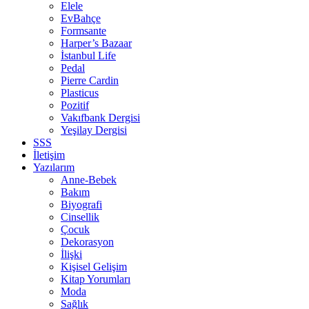
Elele
EvBahçe
Formsante
Harper’s Bazaar
İstanbul Life
Pedal
Pierre Cardin
Plasticus
Pozitif
Vakıfbank Dergisi
Yeşilay Dergisi
SSS
İletişim
Yazılarım
Anne-Bebek
Bakım
Biyografi
Cinsellik
Çocuk
Dekorasyon
İlişki
Kişisel Gelişim
Kitap Yorumları
Moda
Sağlık