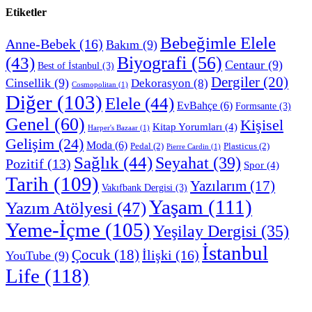
Etiketler
Bebeğimle Elele
Anne-Bebek
(16)
Bakım
(9)
Biyografi
(56)
(43)
Centaur
(9)
Best of İstanbul
(3)
Dergiler
(20)
Cinsellik
(9)
Dekorasyon
(8)
Cosmopolitan
(1)
Diğer
(103)
Elele
(44)
EvBahçe
(6)
Formsante
(3)
Genel
(60)
Kişisel
Kitap Yorumları
(4)
Harper's Bazaar
(1)
Gelişim
(24)
Moda
(6)
Pedal
(2)
Plasticus
(2)
Pierre Cardin
(1)
Sağlık
(44)
Seyahat
(39)
Pozitif
(13)
Spor
(4)
Tarih
(109)
Yazılarım
(17)
Vakıfbank Dergisi
(3)
Yaşam
(111)
Yazım Atölyesi
(47)
Yeme-İçme
(105)
Yeşilay Dergisi
(35)
İstanbul
Çocuk
(18)
İlişki
(16)
YouTube
(9)
Life
(118)