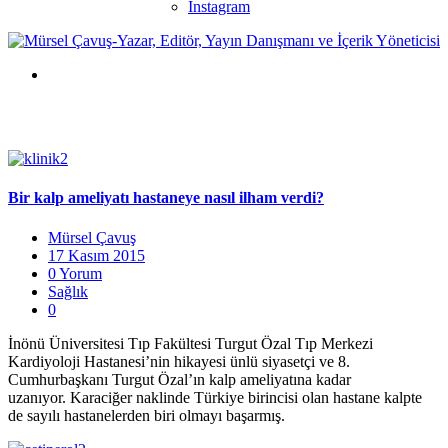
Instagram
Bir kalp ameliyatı hastaneye nasıl ilham verdi?
Mürsel Çavuş
17 Kasım 2015
0 Yorum
Sağlık
0
İnönü Üniversitesi Tıp Fakültesi Turgut Özal Tıp Merkezi
Kardiyoloji Hastanesi’nin hikayesi ünlü siyasetçi ve 8.
Cumhurbaşkanı Turgut Özal’ın kalp ameliyatına kadar
uzanıyor. Karaciğer naklinde Türkiye birincisi olan hastane kalpte
de sayılı hastanelerden biri olmayı başarmış.