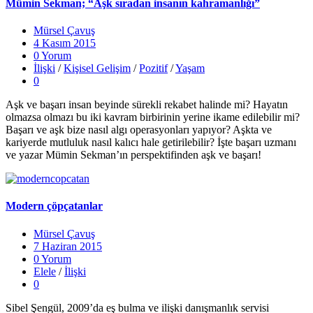
Mümin Sekman; “Aşk sıradan insanın kahramanlığı”
Mürsel Çavuş
4 Kasım 2015
0 Yorum
İlişki
/
Kişisel Gelişim
/
Pozitif
/
Yaşam
0
Aşk ve başarı insan beyinde sürekli rekabet halinde mi? Hayatın
olmazsa olmazı bu iki kavram birbirinin yerine ikame edilebilir mi?
Başarı ve aşk bize nasıl algı operasyonları yapıyor? Aşkta ve
kariyerde mutluluk nasıl kalıcı hale getirilebilir? İşte başarı uzmanı
ve yazar Mümin Sekman’ın perspektifinden aşk ve başarı!
Modern çöpçatanlar
Mürsel Çavuş
7 Haziran 2015
0 Yorum
Elele
/
İlişki
0
Sibel Şengül, 2009’da eş bulma ve ilişki danışmanlık servisi