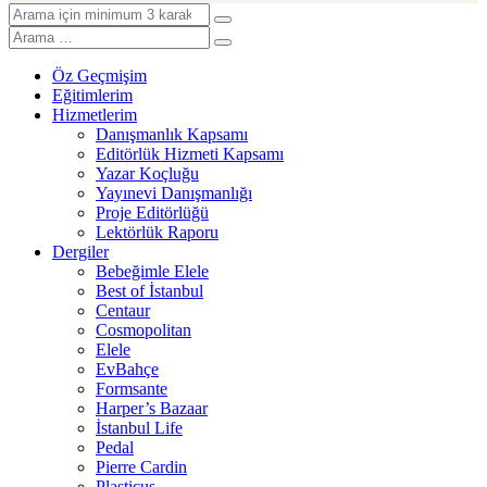
Öz Geçmişim
Eğitimlerim
Hizmetlerim
Danışmanlık Kapsamı
Editörlük Hizmeti Kapsamı
Yazar Koçluğu
Yayınevi Danışmanlığı
Proje Editörlüğü
Lektörlük Raporu
Dergiler
Bebeğimle Elele
Best of İstanbul
Centaur
Cosmopolitan
Elele
EvBahçe
Formsante
Harper’s Bazaar
İstanbul Life
Pedal
Pierre Cardin
Plasticus