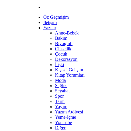
Öz Geçmişim
İletişim
Yazılar
Anne-Bebek
Bakım
Biyografi
Cinsellik
Çocuk
Dekorasyon
İlişki
Kişisel Gelişim
Kitap Yorumları
Moda
Sağlık
Seyahat
Spor
Tarih
Yaşam
Yazım Atölyesi
Yeme-İçme
YouTube
Diğer