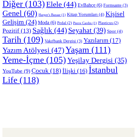
Diğer
(103)
Elele
(44)
EvBahçe
(6)
Formsante
(3)
Genel
(60)
Kişisel
Kitap Yorumları
(4)
Harper's Bazaar
(1)
Gelişim
(24)
Moda
(6)
Pedal
(2)
Plasticus
(2)
Pierre Cardin
(1)
Sağlık
(44)
Seyahat
(39)
Pozitif
(13)
Spor
(4)
Tarih
(109)
Yazılarım
(17)
Vakıfbank Dergisi
(3)
Yaşam
(111)
Yazım Atölyesi
(47)
Yeme-İçme
(105)
Yeşilay Dergisi
(35)
İstanbul
Çocuk
(18)
İlişki
(16)
YouTube
(9)
Life
(118)