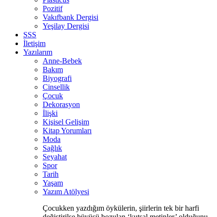
Pozitif
Vakıfbank Dergisi
Yeşilay Dergisi
SSS
İletişim
Yazılarım
Anne-Bebek
Bakım
Biyografi
Cinsellik
Çocuk
Dekorasyon
İlişki
Kişisel Gelişim
Kitap Yorumları
Moda
Sağlık
Seyahat
Spor
Tarih
Yaşam
Yazım Atölyesi
Çocukken yazdığım öykülerin, şiirlerin tek bir harfi
değiştirilse büyüsü bozulan ‘kutsal metinler’ olduğunu