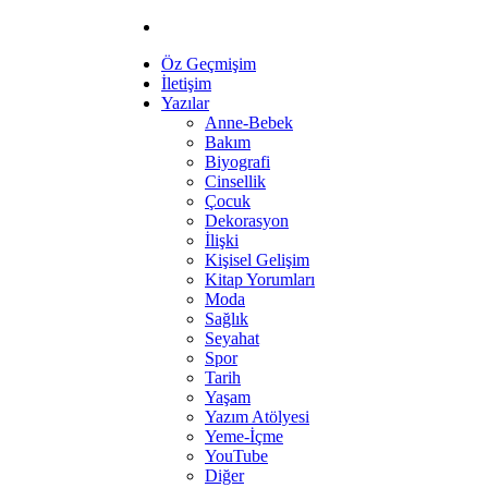
Öz Geçmişim
İletişim
Yazılar
Anne-Bebek
Bakım
Biyografi
Cinsellik
Çocuk
Dekorasyon
İlişki
Kişisel Gelişim
Kitap Yorumları
Moda
Sağlık
Seyahat
Spor
Tarih
Yaşam
Yazım Atölyesi
Yeme-İçme
YouTube
Diğer