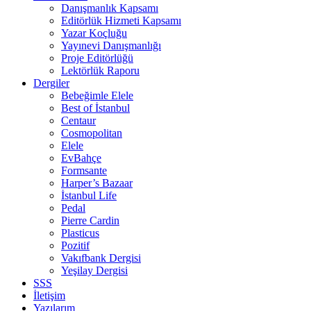
Danışmanlık Kapsamı
Editörlük Hizmeti Kapsamı
Yazar Koçluğu
Yayınevi Danışmanlığı
Proje Editörlüğü
Lektörlük Raporu
Dergiler
Bebeğimle Elele
Best of İstanbul
Centaur
Cosmopolitan
Elele
EvBahçe
Formsante
Harper’s Bazaar
İstanbul Life
Pedal
Pierre Cardin
Plasticus
Pozitif
Vakıfbank Dergisi
Yeşilay Dergisi
SSS
İletişim
Yazılarım