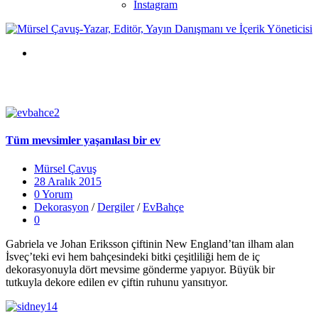
Instagram
Tüm mevsimler yaşanılası bir ev
Mürsel Çavuş
28 Aralık 2015
0 Yorum
Dekorasyon
/
Dergiler
/
EvBahçe
0
Gabriela ve Johan Eriksson çiftinin New England’tan ilham alan
İsveç’teki evi hem bahçesindeki bitki çeşitliliği hem de iç
dekorasyonuyla dört mevsime gönderme yapıyor. Büyük bir
tutkuyla dekore edilen ev çiftin ruhunu yansıtıyor.