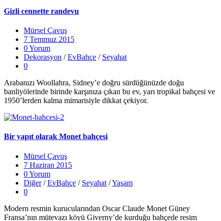
Gizli cennette randevu
Mürsel Çavuş
7 Temmuz 2015
0 Yorum
Dekorasyon
/
EvBahçe
/
Seyahat
0
Arabanızı Woollahra, Sidney’e doğru sürdüğünüzde doğu
banliyölerinde birinde karşınıza çıkan bu ev, yarı tropikal bahçesi ve
1950’lerden kalma mimarisiyle dikkat çekiyor.
Bir yapıt olarak Monet bahçesi
Mürsel Çavuş
7 Haziran 2015
0 Yorum
Diğer
/
EvBahçe
/
Seyahat
/
Yaşam
0
Modern resmin kurucularından Oscar Claude Monet Güney
Fransa’nın mütevazı köyü Giverny’de kurduğu bahçede resim