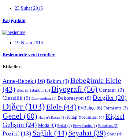
23 Şubat 2015
Kaçış planı
19 Nisan 2015
Beslenmede yeni trendler
Etiketler
Bebeğimle Elele
Anne-Bebek
(16)
Bakım
(9)
Biyografi
(56)
(43)
Centaur
(9)
Best of İstanbul
(3)
Dergiler
(20)
Cinsellik
(9)
Dekorasyon
(8)
Cosmopolitan
(1)
Diğer
(103)
Elele
(44)
EvBahçe
(6)
Formsante
(3)
Genel
(60)
Kişisel
Kitap Yorumları
(4)
Harper's Bazaar
(1)
Gelişim
(24)
Moda
(6)
Pedal
(2)
Plasticus
(2)
Pierre Cardin
(1)
Sağlık
(44)
Seyahat
(39)
Pozitif
(13)
Spor
(4)