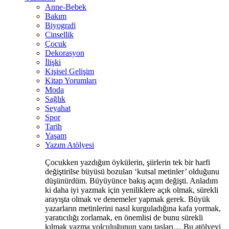
Anne-Bebek
Bakım
Biyografi
Cinsellik
Çocuk
Dekorasyon
İlişki
Kişisel Gelişim
Kitap Yorumları
Moda
Sağlık
Seyahat
Spor
Tarih
Yaşam
Yazım Atölyesi
Çocukken yazdığım öykülerin, şiirlerin tek bir harfi
değiştirilse büyüsü bozulan ‘kutsal metinler’ olduğunu
düşünürdüm. Büyüyünce bakış açım değişti. Anladım
ki daha iyi yazmak için yeniliklere açık olmak, sürekli
arayışta olmak ve denemeler yapmak gerek. Büyük
yazarların metinlerini nasıl kurguladığına kafa yormak,
yaratıcılığı zorlamak, en önemlisi de bunu sürekli
kılmak yazma yolculuğunun yapı taşları… Bu atölyeyi