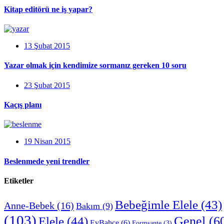
Kitap editörü ne iş yapar?
13 Şubat 2015
Yazar olmak için kendimize sormanız gereken 10 soru
23 Şubat 2015
Kaçış planı
19 Nisan 2015
Beslenmede yeni trendler
Etiketler
Bebeğimle Elele
(43)
Anne-Bebek
(16)
Bakım
(9)
(103)
Genel
(6
Elele
(44)
EvBahçe
(6)
Formsante
(3)