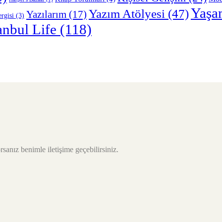
Yaşa
Yazım Atölyesi
(47)
Yazılarım
(17)
rgisi
(3)
anbul Life
(118)
sanız benimle iletişime geçebilirsiniz.