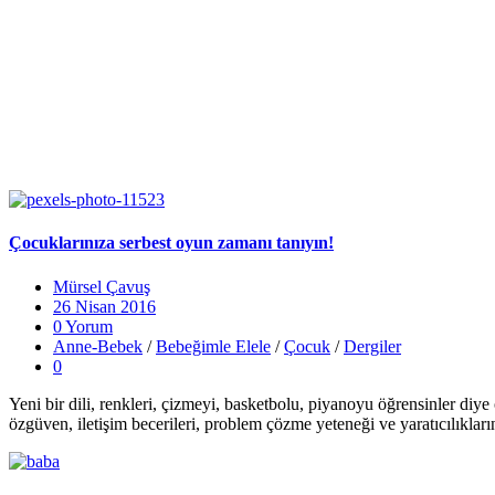
Çocuklarınıza serbest oyun zamanı tanıyın!
Mürsel Çavuş
26 Nisan 2016
0 Yorum
Anne-Bebek
/
Bebeğimle Elele
/
Çocuk
/
Dergiler
0
Yeni bir dili, renkleri, çizmeyi, basketbolu, piyanoyu öğrensinler d
özgüven, iletişim becerileri, problem çözme yeteneği ve yaratıcılıkların