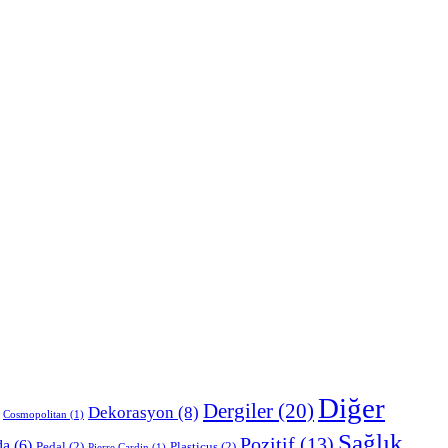
Diğer
Dergiler
(20)
Dekorasyon
(8)
Cosmopolitan
(1)
Sağlık
Pozitif
(13)
da
(6)
Pedal
(2)
Plasticus
(2)
Pierre Cardin
(1)