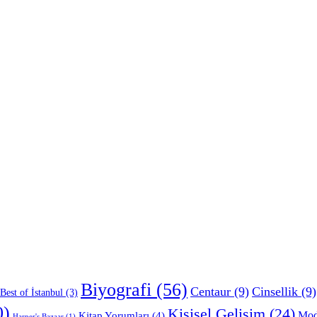
Biyografi
(56)
Centaur
(9)
Cinsellik
(9)
Best of İstanbul
(3)
0)
Kişisel Gelişim
(24)
Mo
Kitap Yorumları
(4)
Harper's Bazaar
(1)