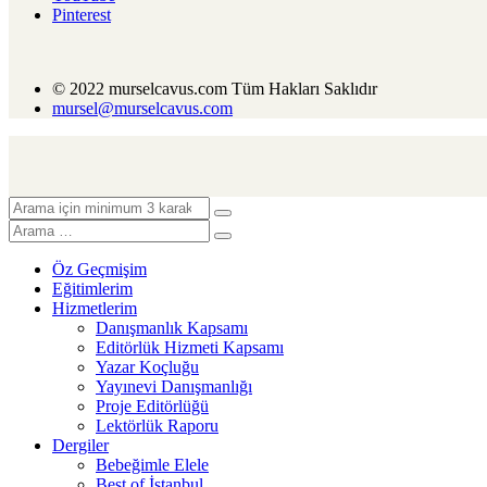
Pinterest
© 2022 murselcavus.com Tüm Hakları Saklıdır
mursel@murselcavus.com
Öz Geçmişim
Eğitimlerim
Hizmetlerim
Danışmanlık Kapsamı
Editörlük Hizmeti Kapsamı
Yazar Koçluğu
Yayınevi Danışmanlığı
Proje Editörlüğü
Lektörlük Raporu
Dergiler
Bebeğimle Elele
Best of İstanbul