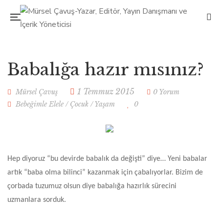
Babalığa hazır mısınız?
1 Temmuz 2015
Mürsel Çavuş
0 Yorum
Bebeğimle Elele
/
Çocuk
/
Yaşam
0
Hep diyoruz “bu devirde babalık da değişti” diye… Yeni babalar
artık “baba olma bilinci” kazanmak için çabalıyorlar. Bizim de
çorbada tuzumuz olsun diye babalığa hazırlık sürecini
uzmanlara sorduk.