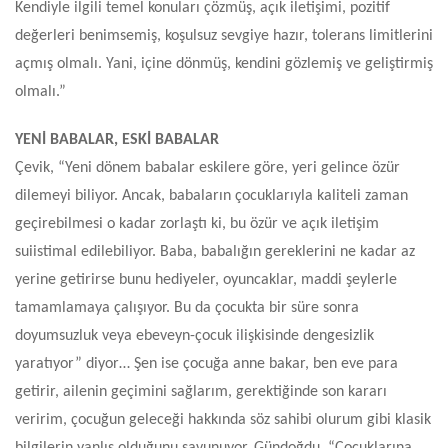
Kendiyle ilgili temel konuları çözmüş, açık iletişimi, pozitif
değerleri benimsemiş, koşulsuz sevgiye hazır, tolerans limitlerini
açmış olmalı. Yani, içine dönmüş, kendini gözlemiş ve geliştirmiş
olmalı.”
YENİ BABALAR, ESKİ BABALAR
Çevik, “
Yeni dönem babalar eskilere göre, yeri gelince özür
dilemeyi biliyor. Ancak, babaların çocuklarıyla kaliteli zaman
geçirebilmesi o kadar zorlaştı ki, bu özür ve açık iletişim
suiistimal edilebiliyor. Baba, babalığın gereklerini ne kadar az
yerine getirirse bunu hediyeler, oyuncaklar, maddi şeylerle
tamamlamaya çalışıyor. Bu da çocukta bir süre sonra
doyumsuzluk veya ebeveyn-çocuk ilişkisinde dengesizlik
yaratıyor” diyor… Şen ise
çocuğa anne bakar, ben eve para
getirir, ailenin geçimini sağlarım, gerektiğinde son kararı
veririm, çocuğun geleceği hakkında söz sahibi olurum gibi klasik
bilgilerin yanlış olduğunu savunuyor. Gündoğdu, “
Çocuklarına