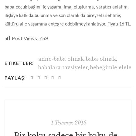
baba-çocuk bağını, iç yaşamı, imaj oluşturma, yaratıcı anlatım,
ilişkiye katkıda bulunma ve son olarak da bireysel üretilmiş
kültürü aile yaşamına entegre edebilmeyi anlatıyor. Fiyatı 16 TL.
Post Views:
759
anne-baba olmak
,
baba olmak
,
ETIKETLER:
babalara tavsiyeler
,
bebeğimle elele
PAYLAŞ:
1 Temmuz 2015
Bir koku sadece bir koku değildir!