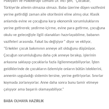
Psikiyatri ve Psikoterapi Uzmanı Dr. İnci Şen, “Çocuklar,
Türkiye’de ailenin olmazsa olmazı. Baba üzerine düşen vazifesini
yerine getirdiği zaman aile otoritesini eline almış olur. Klasik
anlamda evine ve çocuğuna karşı ekonomik sorumluluklarını
yerine getirerek; yedirme-içirme, evine para getirme, çocuğuna
okulu ve geleceğiyle ilgili olanakları hazırlayabilme, babanın
vazifeleri arasında. Fakat bu değişiyor” diyor ve ekliyor,
“Erkekler çocuk bakımının anneye ait olduğunu düşünüyor.
Çocuğun sorumluluğunu daha çok anneye bırakıp, işlerinin
arkasına saklayıp çocuklarla fazla ilgilenmeyebiliyorlar. İşten
geldiklerinde de çocukların özlemiyle onların bütün isteklerini,
annenin uyguladığı sistemin tersine, yerine getiriyorlar. Sınırlar
koymada zorlanıyorlar. Anne daha sonra bunu tamir etmeye
çalışıyor ama başarılı olamayabiliyor.”
BABA OLMAYA HAZIRLIK