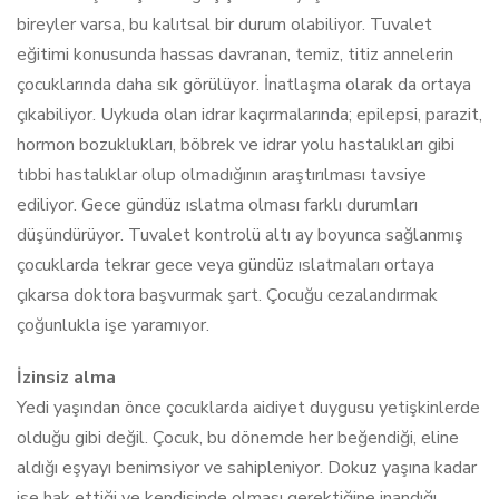
bireyler varsa, bu kalıtsal bir durum olabiliyor. Tuvalet
eğitimi konusunda hassas davranan, temiz, titiz annelerin
çocuklarında daha sık görülüyor. İnatlaşma olarak da ortaya
çıkabiliyor. Uykuda olan idrar kaçırmalarında; epilepsi, parazit,
hormon bozuklukları, böbrek ve idrar yolu hastalıkları gibi
tıbbi hastalıklar olup olmadığının araştırılması tavsiye
ediliyor. Gece gündüz ıslatma olması farklı durumları
düşündürüyor. Tuvalet kontrolü altı ay boyunca sağlanmış
çocuklarda tekrar gece veya gündüz ıslatmaları ortaya
çıkarsa doktora başvurmak şart. Çocuğu cezalandırmak
çoğunlukla işe yaramıyor.
İzinsiz alma
Yedi yaşından önce çocuklarda aidiyet duygusu yetişkinlerde
olduğu gibi değil. Çocuk, bu dönemde her beğendiği, eline
aldığı eşyayı benimsiyor ve sahipleniyor. Dokuz yaşına kadar
ise hak ettiği ve kendisinde olması gerektiğine inandığı