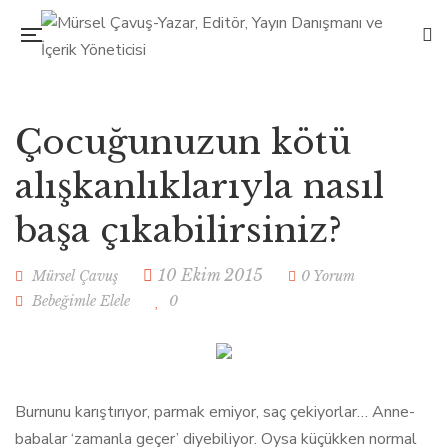
Çocuğunuzun kötü
alışkanlıklarıyla nasıl
başa çıkabilirsiniz?
10 Ekim 2015
Mürsel Çavuş
0 Yorum
Bebeğimle Elele
0
Burnunu karıştırıyor, parmak emiyor, saç çekiyorlar… Anne-
babalar ‘zamanla geçer’ diyebiliyor. Oysa küçükken normal