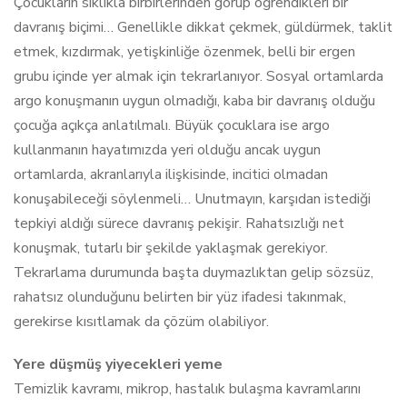
Çocukların sıklıkla birbirlerinden görüp öğrendikleri bir
davranış biçimi… Genellikle dikkat çekmek, güldürmek, taklit
etmek, kızdırmak, yetişkinliğe özenmek, belli bir ergen
grubu içinde yer almak için tekrarlanıyor. Sosyal ortamlarda
argo konuşmanın uygun olmadığı, kaba bir davranış olduğu
çocuğa açıkça anlatılmalı. Büyük çocuklara ise argo
kullanmanın hayatımızda yeri olduğu ancak uygun
ortamlarda, akranlarıyla ilişkisinde, incitici olmadan
konuşabileceği söylenmeli… Unutmayın, karşıdan istediği
tepkiyi aldığı sürece davranış pekişir. Rahatsızlığı net
konuşmak, tutarlı bir şekilde yaklaşmak gerekiyor.
Tekrarlama durumunda başta duymazlıktan gelip sözsüz,
rahatsız olunduğunu belirten bir yüz ifadesi takınmak,
gerekirse kısıtlamak da çözüm olabiliyor.
Yere düşmüş yiyecekleri yeme
Temizlik kavramı, mikrop, hastalık bulaşma kavramlarını