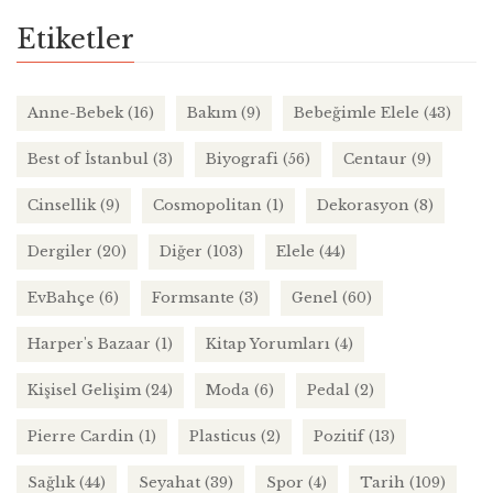
Etiketler
Anne-Bebek
(16)
Bakım
(9)
Bebeğimle Elele
(43)
Best of İstanbul
(3)
Biyografi
(56)
Centaur
(9)
Cinsellik
(9)
Cosmopolitan
(1)
Dekorasyon
(8)
Dergiler
(20)
Diğer
(103)
Elele
(44)
EvBahçe
(6)
Formsante
(3)
Genel
(60)
Harper's Bazaar
(1)
Kitap Yorumları
(4)
Kişisel Gelişim
(24)
Moda
(6)
Pedal
(2)
Pierre Cardin
(1)
Plasticus
(2)
Pozitif
(13)
Sağlık
(44)
Seyahat
(39)
Spor
(4)
Tarih
(109)