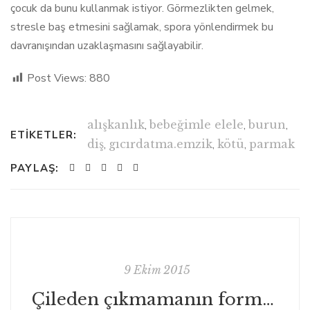
çocuk da bunu kullanmak istiyor. Görmezlikten gelmek,
stresle baş etmesini sağlamak, spora yönlendirmek bu
davranışından uzaklaşmasını sağlayabilir.
Post Views:
880
alışkanlık
,
bebeğimle elele
,
burun
,
ETIKETLER:
diş
,
gıcırdatma.emzik
,
kötü
,
parmak
PAYLAŞ:
9 Ekim 2015
Çileden çıkmamanın formülü disiplin