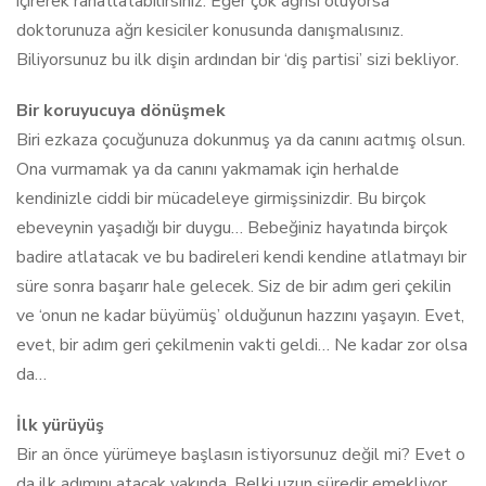
içirerek rahatlatabilirsiniz. Eğer çok ağrısı oluyorsa
doktorunuza ağrı kesiciler konusunda danışmalısınız.
Biliyorsunuz bu ilk dişin ardından bir ‘diş partisi’ sizi bekliyor.
Bir koruyucuya dönüşmek
Biri ezkaza çocuğunuza dokunmuş ya da canını acıtmış olsun.
Ona vurmamak ya da canını yakmamak için herhalde
kendinizle ciddi bir mücadeleye girmişsinizdir. Bu birçok
ebeveynin yaşadığı bir duygu… Bebeğiniz hayatında birçok
badire atlatacak ve bu badireleri kendi kendine atlatmayı bir
süre sonra başarır hale gelecek. Siz de bir adım geri çekilin
ve ‘onun ne kadar büyümüş’ olduğunun hazzını yaşayın. Evet,
evet, bir adım geri çekilmenin vakti geldi… Ne kadar zor olsa
da…
İlk yürüyüş
Bir an önce yürümeye başlasın istiyorsunuz değil mi? Evet o
da ilk adımını atacak yakında. Belki uzun süredir emekliyor,