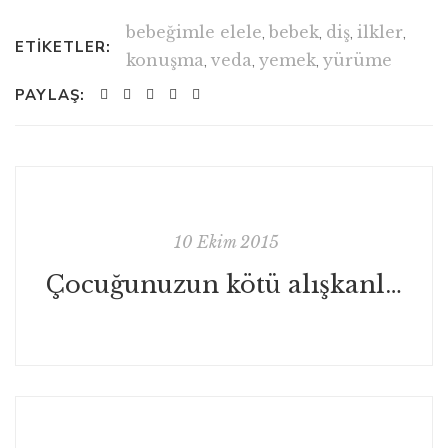
bebeğimle elele
,
bebek
,
diş
,
ilkler
,
ETIKETLER:
konuşma
,
veda
,
yemek
,
yürüme
PAYLAŞ:
10 Ekim 2015
Çocuğunuzun kötü alışkanlıklarıyla nasıl başa çıkabilirsiniz?