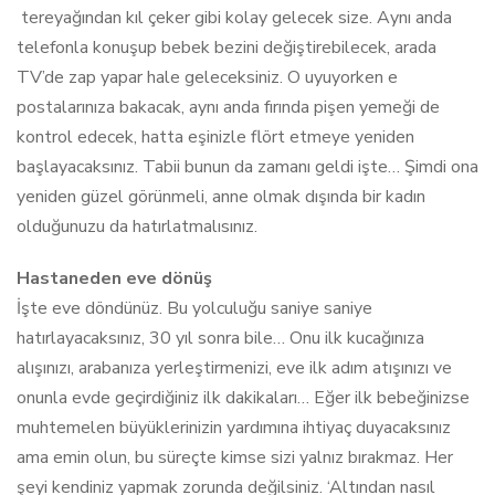
tereyağından kıl çeker gibi kolay gelecek size. Aynı anda
telefonla konuşup bebek bezini değiştirebilecek, arada
TV’de zap yapar hale geleceksiniz. O uyuyorken e
postalarınıza bakacak, aynı anda fırında pişen yemeği de
kontrol edecek, hatta eşinizle flört etmeye yeniden
başlayacaksınız. Tabii bunun da zamanı geldi işte… Şimdi ona
yeniden güzel görünmeli, anne olmak dışında bir kadın
olduğunuzu da hatırlatmalısınız.
Hastaneden eve dönüş
İşte eve döndünüz. Bu yolculuğu saniye saniye
hatırlayacaksınız, 30 yıl sonra bile… Onu ilk kucağınıza
alışınızı, arabanıza yerleştirmenizi, eve ilk adım atışınızı ve
onunla evde geçirdiğiniz ilk dakikaları… Eğer ilk bebeğinizse
muhtemelen büyüklerinizin yardımına ihtiyaç duyacaksınız
ama emin olun, bu süreçte kimse sizi yalnız bırakmaz. Her
şeyi kendiniz yapmak zorunda değilsiniz. ‘Altından nasıl