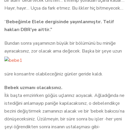
bir adım’ dedirtecek cinsten… Evlenip yuvadan uçana kadar…
Hayır, hayır… Uçsa da fark etmez. Bu ilkler hiç bitmeyecek…
“
Bebeğimle Elele dergisinde yayınlanmıştır. Telif
hakları DBR’ye aittir.”
Bundan sonra yaşamınızın büyük bir bölümünü bu miniğe
ayıracaksınız, zor olacak ama değecek. Başka bir şeye
uzun
süre konsantre olabileceğiniz günler geride kaldı.
Bebek uzmanı olacaksınız.
İlk başta emzirirken göğüs uçlarınız acıyacak. Ağladığında ne
istediğini anlamayıp paniğe kapılacaksınız, o debelendikçe
bezini değiştirmek zamanınızı alacak ve bir ‘bebek bakıcısı’na
dönüşeceksiniz. Üzülmeyin, bir süre sonra bu işler -her yeni
şeyi öğrendikten sonra insanın ustalaşması gibi-