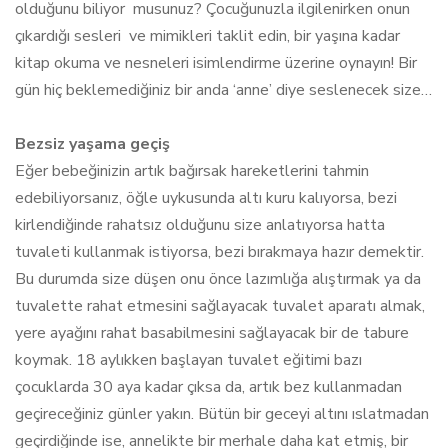
olduğunu biliyor musunuz? Çocuğunuzla ilgilenirken onun
çıkardığı sesleri ve mimikleri taklit edin, bir yaşına kadar
kitap okuma ve nesneleri isimlendirme üzerine oynayın! Bir
gün hiç beklemediğiniz bir anda ‘anne’ diye seslenecek size…
Bezsiz yaşama geçiş
Eğer bebeğinizin artık bağırsak hareketlerini tahmin
edebiliyorsanız, öğle uykusunda altı kuru kalıyorsa, bezi
kirlendiğinde rahatsız olduğunu size anlatıyorsa hatta
tuvaleti kullanmak istiyorsa, bezi bırakmaya hazır demektir.
Bu durumda size düşen onu önce lazımlığa alıştırmak ya da
tuvalette rahat etmesini sağlayacak tuvalet aparatı almak,
yere ayağını rahat basabilmesini sağlayacak bir de tabure
koymak. 18 aylıkken başlayan tuvalet eğitimi bazı
çocuklarda 30 aya kadar çıksa da, artık bez kullanmadan
geçireceğiniz günler yakın. Bütün bir geceyi altını ıslatmadan
geçirdiğinde ise, annelikte bir merhale daha kat etmiş, bir