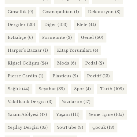
Cinsellik
(9)
Cosmopolitan
(1)
Dekorasyon
(8)
Dergiler
(20)
Diğer
(103)
Elele
(44)
EvBahçe
(6)
Formsante
(3)
Genel
(60)
Harper's Bazaar
(1)
Kitap Yorumları
(4)
Kişisel Gelişim
(24)
Moda
(6)
Pedal
(2)
Pierre Cardin
(1)
Plasticus
(2)
Pozitif
(13)
Sağlık
(44)
Seyahat
(39)
Spor
(4)
Tarih
(109)
Vakıfbank Dergisi
(3)
Yazılarım
(17)
Yazım Atölyesi
(47)
Yaşam
(111)
Yeme-İçme
(105)
Yeşilay Dergisi
(35)
YouTube
(9)
Çocuk
(18)