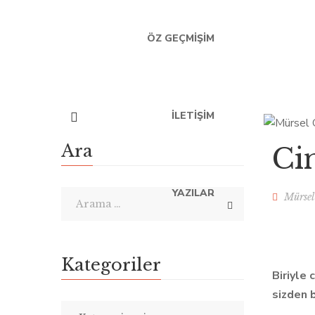
ÖZ GEÇMIŞIM
İLETIŞIM
Ara
Ci
YAZILAR
Mürsel
Kategoriler
Biriyle 
sizden b