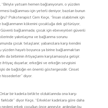
da, “Biriyle yatsam hemen bağlanıyorum, o yüzden
girmesi bağlanması için yeterli deniyor, bazıları bunun
oğru? Psikoterapist Cem Keçe, “İnsan olabilmek için
 ve bağlanmanın kökenini çocukluğa dek götürüyor,
 Güvenli bağlanmada; çocuk için ebeveynleri güvenli
lişkilerinde yakınlaşma ve bağlanma sorunu
munda çocuk telaşlanır, yabancılara karşı kendini
 Bu yüzden hayatı boyunca ya birine bağlanmaktan
afın da birbirinin ihtiyaçlarını karşılamasıyla gelişir.
 ihtiyaç duyarlar, erkeğini ve erkeğin sevgisini
şki de bağlılığın en önemli göstergesidir. Cinsel
e hissederler” diyor.
Onlar bir kadınla birlikte olduklarında ona karşı
 farklıdır” diyor Keçe, “Erkekler kadınlara göre daha
unun nedeni erkek çocuğun önce anneyle, ardından bu