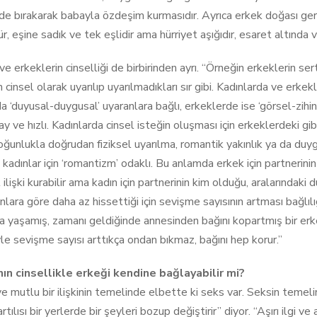
de bırakarak babayla özdeşim kurmasıdır. Ayrıca erkek doğası gereğ
r, eşine sadık ve tek eşlidir ama hürriyet aşığıdır, esaret altında
ve erkeklerin cinselliği de birbirinden ayrı. “Örneğin erkeklerin se
n cinsel olarak uyarılıp uyarılmadıkları sır gibi. Kadınlarda ve erke
da ‘duyusal-duygusal’ uyaranlara bağlı, erkeklerde ise ‘görsel-zih
y ve hızlı. Kadınlarda cinsel isteğin oluşması için erkeklerdeki gi
ğunlukla doğrudan fiziksel uyarılma, romantik yakınlık ya da duygu
, kadınlar için ‘romantizm’ odaklı. Bu anlamda erkek için partnerini
 ilişki kurabilir ama kadın için partnerinin kim olduğu, aralarındak
ınlara göre daha az hissettiği için sevişme sayısının artması bağl
 yaşamış, zamanı geldiğinde annesinden bağını kopartmış bir erkek
le sevişme sayısı arttıkça ondan bıkmaz, bağını hep korur.”
nın cinsellikle erkeği kendine bağlayabilir mi?
ve mutlu bir ilişkinin temelinde elbette ki seks var. Seksin temelin
rtılısı bir yerlerde bir şeyleri bozup değiştirir” diyor. “Aşırı ilgi 