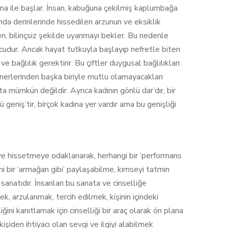
a ile başlar. İnsan, kabuğuna çekilmiş kaplumbağa
ında derinlerinde hissedilen arzunun ve eksiklik
en, bilinçsiz şekilde uyanmayı bekler. Bu nedenle
nucudur. Ancak hayat tutkuyla başlayıp nefretle biten
 bağlılık gerektirir. Bu çiftler duygusal bağlılıkları
rtnerlerinden başka biriyle mutlu olamayacakları
ta mümkün değildir. Ayrıca kadının gönlü dar’dır, bir
ü geniş’tir, birçok kadına yer vardır ama bu genişliği
e hissetmeye odaklanarak, herhangi bir ‘performans
 bir ‘armağan gibi’ paylaşabilme, kimseyi tatmin
anatıdır. İnsanları bu sanata ve cinselliğe
mek, arzulanmak, tercih edilmek, kişinin içindeki
ğini kanıtlamak için cinselliği bir araç olarak ön plana
kişiden ihtiyacı olan sevgi ve ilgiyi alabilmek