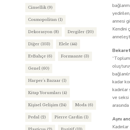
bağlanma
Cinsellik
(9)
yedirilen
Cosmopolitan
(1)
annesi gi
Kendini 
Dekorasyon
(8)
Dergiler
(20)
anneleşt
Diğer
(103)
Elele
(44)
Bekaret
EvBahçe
(6)
Formsante
(3)
“Toplumu
oluşturu
Genel
(60)
bağlanılm
Harper's Bazaar
(1)
kadar kor
kadınlar 
Kitap Yorumları
(4)
ve seksi 
arasında
Kişisel Gelişim
(24)
Moda
(6)
Pedal
(2)
Pierre Cardin
(1)
Aynı and
Kadınlar 
Plasticus
(2)
Pozitif
(13)