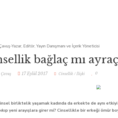
nsellik bağlaç mı ayra
0
17 Eylül 2017
 Çavuş
Cinsellik
/
İlişki
cinsel birliktelik yaşamak kadında da erkekte de aynı etkiyi
ıkıp yeni arayışlara girer mi? Cinsellikle bir erkeği ömür bo