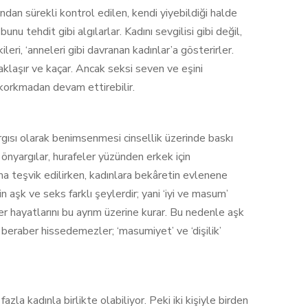
dan sürekli kontrol edilen, kendi yiyebildiği halde
bunu tehdit gibi algılarlar. Kadını sevgilisi gibi değil,
ri, ‘anneleri gibi davranan kadınlar’a gösterirler.
klaşır ve kaçar. Ancak seksi seven ve eşini
 korkmadan devam ettirebilir.
gısı olarak benimsenmesi cinsellik üzerinde baskı
önyargılar, hurafeler yüzünden erkek için
ama teşvik edilirken, kadınlara bekâretin evlenene
n aşk ve seks farklı şeylerdir; yani ‘iyi ve masum’
ler hayatlarını bu ayrım üzerine kurar. Bu nedenle aşk
u beraber hissedemezler; ‘masumiyet’ ve ‘dişilik’
zla kadınla birlikte olabiliyor. Peki iki kişiyle birden