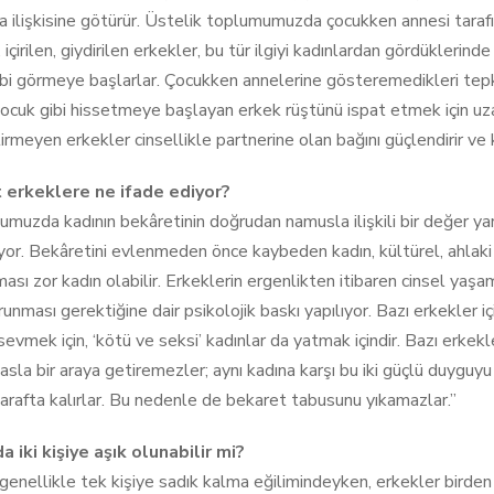
 ilişkisine götürür. Üstelik toplumumuzda çocukken annesi tarafın
, içirilen, giydirilen erkekler, bu tür ilgiyi kadınlardan gördüklerinde 
bi görmeye başlarlar. Çocukken annelerine gösteremedikleri tepkile
çocuk gibi hissetmeye başlayan erkek rüştünü ispat etmek için uza
irmeyen erkekler cinsellikle partnerine olan bağını güçlendirir ve
 erkeklere ne ifade ediyor?
muzda kadının bekâretinin doğrudan namusla ilişkili bir değer yar
yor. Bekâretini evlenmeden önce kaybeden kadın, kültürel, ahlaki 
ası zor kadın olabilir. Erkeklerin ergenlikten itibaren cinsel yaş
unması gerektiğine dair psikolojik baskı yapılıyor. Bazı erkekler içi
sevmek için, ‘kötü ve seksi’ kadınlar da yatmak içindir. Bazı erkek
asla bir araya getiremezler; aynı kadına karşı bu iki güçlü duyguy
 arafta kalırlar. Bu nedenle de bekaret tabusunu yıkamazlar.”
a iki kişiye aşık olunabilir mi?
genellikle tek kişiye sadık kalma eğilimindeyken, erkekler birden fa