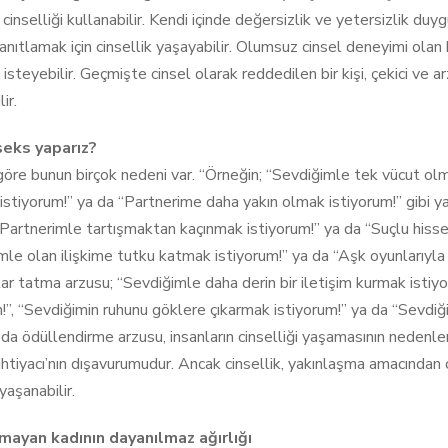
cinselliği kullanabilir. Kendi içinde değersizlik ve yetersizlik duy
nıtlamak için cinsellik yaşayabilir. Olumsuz cinsel deneyimi olan bi
steyebilir. Geçmişte cinsel olarak reddedilen bir kişi, çekici ve ar
ir.
eks yaparız?
öre bunun birçok nedeni var. “Örneğin; “Sevdiğimle tek vücut olma
istiyorum!” ya da “Partnerime daha yakın olmak istiyorum!” gibi ya
; “Partnerimle tartışmaktan kaçınmak istiyorum!” ya da “Suçlu hisse
le olan ilişkime tutku katmak istiyorum!” ya da “Aşk oyunlarıyla i
ar tatma arzusu; “Sevdiğimle daha derin bir iletişim kurmak istiy
m!”, “Sevdiğimin ruhunu göklere çıkarmak istiyorum!” ya da “Sevdiğ
da ödüllendirme arzusu, insanların cinselliği yaşamasının nedenler
ihtiyacı’nın dışavurumudur. Ancak cinsellik, yakınlaşma amacından 
yaşanabilir.
mayan kadının dayanılmaz ağırlığı