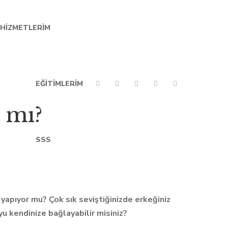
HIZMETLERIM
EĞITIMLERIM
ç mı?
SSS
 yapıyor mu? Çok sık seviştiğinizde erkeğiniz
yu kendinize bağlayabilir misiniz?