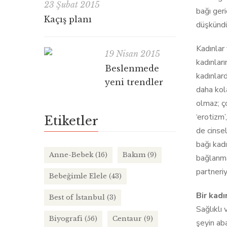
23 Şubat 2015
bağı geri
Kaçış planı
düşkündü
Kadınlar 
19 Nisan 2015
kadınları
Beslenmede
kadınlar
yeni trendler
daha kola
olmaz; ço
‘erotizm’
Etiketler
de cinsel
bağı kad
Anne-Bebek
(16)
Bakım
(9)
bağlanma
partneriy
Bebeğimle Elele
(43)
Bir kadı
Best of İstanbul
(3)
Sağlıklı 
Biyografi
(56)
Centaur
(9)
şeyin aba