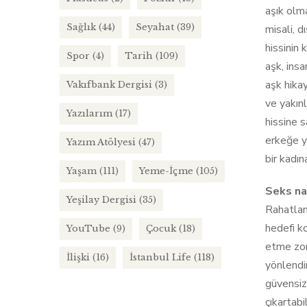
aşık olm
Sağlık
(44)
Seyahat
(39)
misali, d
hissinin
Spor
(4)
Tarih
(109)
aşk, ins
aşk hikay
Vakıfbank Dergisi
(3)
ve yakınl
Yazılarım
(17)
hissine s
erkeğe ye
Yazım Atölyesi
(47)
bir kadın
Yaşam
(111)
Yeme-İçme
(105)
Seks na
Yeşilay Dergisi
(35)
Rahatlam
hedefi k
YouTube
(9)
Çocuk
(18)
etme zorl
İlişki
(16)
İstanbul Life
(118)
yönlendir
güvensizl
çıkartabi