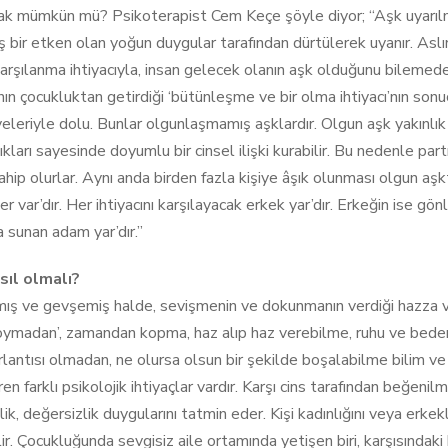
ak mümkün mü? Psikoterapist Cem Keçe şöyle diyor; “Aşk uyarılm
ış bir etken olan yoğun duygular tarafından dürtülerek uyanır. Asl
 karşılanma ihtiyacıyla, insan gelecek olanın aşk olduğunu bilemed
anın çocukluktan getirdiği ‘bütünleşme ve bir olma ihtiyacı’nın so
eleriyle dolu. Bunlar olgunlaşmamış aşklardır. Olgun aşk yakınlık ve
ıkları sayesinde doyumlu bir cinsel ilişki kurabilir. Bu nedenle pa
ahip olurlar. Aynı anda birden fazla kişiye âşık olunması olgun aşk
r var’dır. Her ihtiyacını karşılayacak erkek yar’dır. Erkeğin ise gönl
a sunan adam yar’dır.”
sıl olmalı?
ış ve gevşemiş halde, sevişmenin ve dokunmanın verdiği hazza v
oymadan’, zamandan kopma, haz alıp haz verebilme, ruhu ve bedeni
antısı olmadan, ne olursa olsun bir şekilde boşalabilme bilim ve s
en farklı psikolojik ihtiyaçlar vardır. Karşı cins tarafından beğenil
ik, değersizlik duygularını tatmin eder. Kişi kadınlığını veya erkekli
lir. Çocukluğunda sevgisiz aile ortamında yetişen biri, karşısındaki 