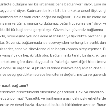
Birlikte olduğum her kız istisnasız bana bağlanıyor” diyor. Esra 
çıyorum” diyor. Kadınların bir kez bile bir erkekle cinsel ilişkiye 
 hormonlara bazıları kadın doğasına bağlıyor… Peki bu ne kadar d
i insanın varlığına, onunla kurduğumuz bağa ihtiyacımız var” diyor
kta iki tür bağlanma gerçekleşir. Güvenli ve güvensiz bağlanma…
aktır, bireyleşme yolunda adım atabilirler, yetişkinlikte partner i
ar. Güvensiz bağlanmada ise ebeveynden herhangi bir ayrılık duru
 hisseder, anne ve türevlerine olan bağını koparıp bireyleşemez.
 yapışır ya da hep ikircikli olur. Bağlanma iki taraflı bir ilişki, iki tar
 erkeklere göre daha duygusaldır. Yakınlığa, sevildiğini hissetmeye
korkusu yaşarlar. Aşık olduklarında kolayca bağlanırlar, cinsel ili
gi ve sevgi gördükleri sürece kendilerini değerli, mutlu ve güvend
 nasıl bağlanır?
erkeklere hissettiklerini cinsellikle gösteriyor. Peki ya erkekler? 
geliştiriyor mu? “Cinsellik ve bağlanma arasındaki ilişki erkeklerde
nırlar ve cinsel hazla, duygusal bağlılığı birbirinden ayırırlar. B