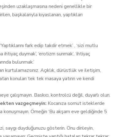
n eşinden uzaklaşmasına nedeni genellikle bir
ilen, başkalarıyla kıyaslanan, yaptıkları
Yaptıklarını fark edip takdir etmek’ , ‘sizi mutlu
 ihtiyaç duymak’, ‘erotizm sunmak’, ‘ihtiyaç
rında bulunmak.’
n kurtulamazsınız. Açıklık, dürüstlük ve iletişim,
aratan konuları tek tek masaya yatırın ve kendi
ye çalışmayın. Baskıcı, kontrolcü değil, duyarlı olun.
ekten vazgeçmeyin:
Kocanıza somut isteklerde
rla konuşmayın. Örneğin ‘Bu akşam eve geldiğinde 5
izi, saygı duyduğunuzu gösterin. Onu dinleyin,
e yaşamayın: Geçmişte yaptığı hataları tekrar tekrar