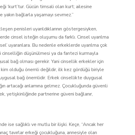
i ‘kurt’tur. Gücün timsali olan kurt; ailesine
 ve yakın bağlarla yaşamayı sevmez.”
rtleşen penisleri uyarıldıklarının göstergesiyken,
klerde cinsel isteğin oluşumu da farklı. Cinsel uyarılma
insel’ uyaranlara. Bu nedenle erkeklerde uyarılma çok
bi cinselliğin düşünülmesi ya da fantezi kurmayla
sal bağ olması gerekir. Yani cinsellik erkekler için
n kim olduğu önemli değildir, ilk kez gördüğü biriyle
i duygusal bağ önemlidir. Erkek cinsellikte duygusal
ılığın artacağı anlamına gelmez. Çocukluğunda güvenli
, yetişkinliğinde partnerine güveni bağlanır,
de ise sağlıklı ve mutlu bir ilişki. Keçe, “Ancak her
ve anaç tavırlar erkeği çocukluğuna, annesiyle olan