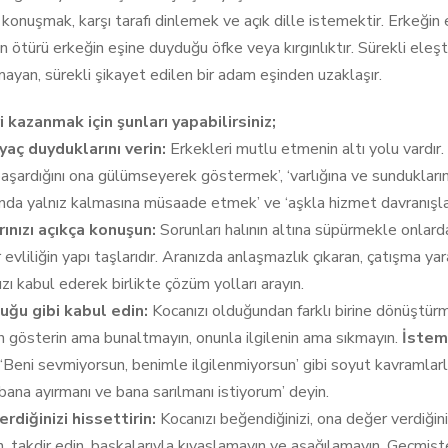
ı konuşmak, karşı tarafı dinlemek ve açık dille istemektir. Erkeği
ötürü erkeğin eşine duyduğu öfke veya kırgınlıktır. Sürekli eleştir
ayan, sürekli şikayet edilen bir adam eşinden uzaklaşır.
 kazanmak için şunları yapabilirsiniz;
yaç duyduklarını verin:
Erkekleri mutlu etmenin altı yolu vardır. ‘
aşardığını ona gülümseyerek göstermek’, ‘varlığına ve sunduklarına
da yalnız kalmasına müsaade etmek’ ve ‘aşkla hizmet davranışla
ınızı açıkça konuşun:
Sorunları halının altına süpürmekle onlarda
 evliliğin yapı taşlarıdır. Aranızda anlaşmazlık çıkaran, çatışma y
ızı kabul ederek birlikte çözüm yolları arayın.
uğu gibi kabul edin:
Kocanızı olduğundan farklı birine dönüştürme
 gösterin ama bunaltmayın, onunla ilgilenin ama sıkmayın.
İstem
 ‘Beni sevmiyorsun, benimle ilgilenmiyorsun’ gibi soyut kavramla
bana ayırmanı ve bana sarılmanı istiyorum’ deyin.
rdiğinizi hissettirin:
Kocanızı beğendiğinizi, ona değer verdiğin
n, takdir edin, başkalarıyla kıyaslamayın ve aşağılamayın. Geçmişt