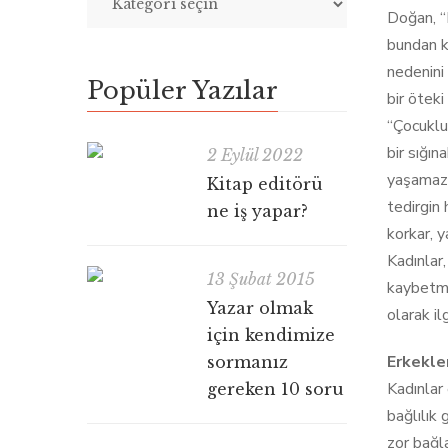
Doğan, “
bundan ka
nedenini
Popüler Yazılar
bir ötek
“Çocuklu
bir sığın
2 Eylül 2022
yaşamazl
Kitap editörü
tedirgin
ne iş yapar?
korkar, ya
Kadınlar,
13 Şubat 2015
kaybetme 
Yazar olmak
olarak il
için kendimize
Erkekler
sormanız
Kadınlar 
gereken 10 soru
bağlılık 
zor bağla