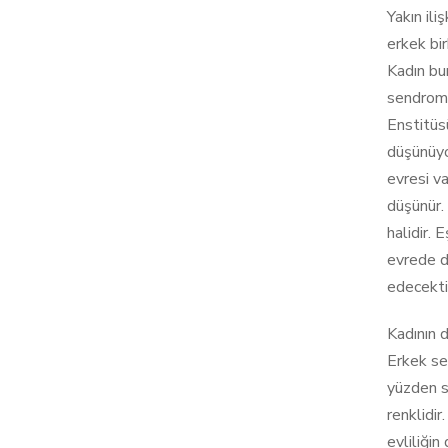
Yakın ili
erkek bir
Kadın bu
sendromu’
Enstitüs
düşünüyo
evresi va
düşünür.
halidir. 
evrede d
edecekti
Kadının d
Erkek se
yüzden so
renklidi
evliliğin