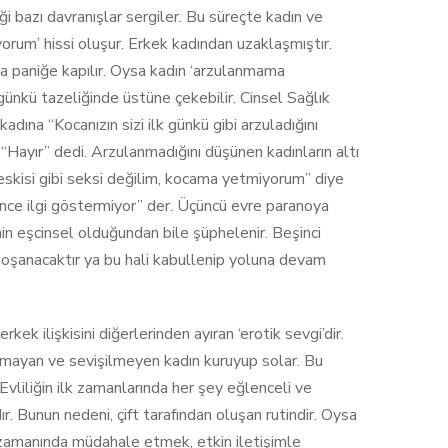
ği bazı davranışlar sergiler. Bu süreçte kadın ve
ıyorum’ hissi oluşur. Erkek kadından uzaklaşmıştır.
a paniğe kapılır. Oysa kadın ‘arzulanmama
lk günkü tazeliğinde üstüne çekebilir. Cinsel Sağlık
ına “Kocanızın sizi ilk günkü gibi arzuladığını
“Hayır” dedi. Arzulanmadığını düşünen kadınların altı
k eskisi gibi seksi değilim, kocama yetmiyorum” diye
ince ilgi göstermiyor” der. Üçüncü evre paranoya
şinin eşcinsel olduğundan bile şüphelenir. Beşinci
boşanacaktır ya bu hali kabullenip yoluna devam
ek ilişkisini diğerlerinden ayıran ‘erotik sevgi’dir.
nmayan ve sevişilmeyen kadın kuruyup solar. Bu
Evliliğin ilk zamanlarında her şey eğlenceli ve
. Bunun nedeni, çift tarafından oluşan rutindir. Oysa
ra zamanında müdahale etmek, etkin iletişimle