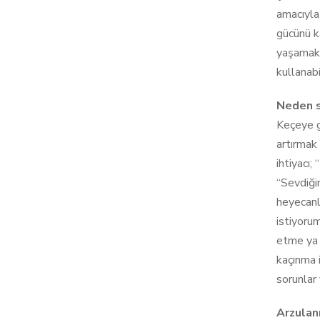
amacıyla 
gücünü ka
yaşamak i
kullanabil
Neden s
Keçeye g
artırmak 
ihtiyacı
“Sevdiğim
heyecanl
istiyoru
etme ya 
kaçınma 
sorunlar 
Arzulan