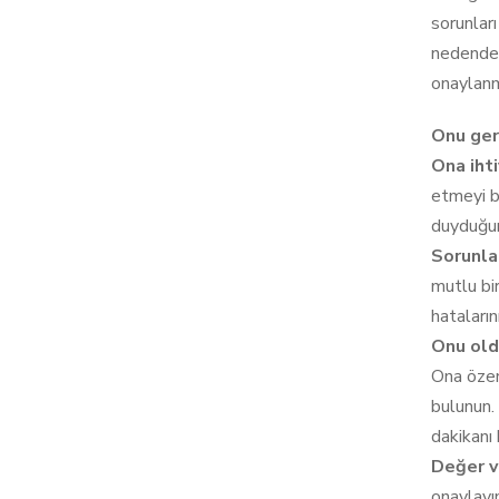
sorunlar
nedenden 
onaylanm
Onu geri
Ona ihti
etmeyi b
duyduğun
Sorunlar
mutlu bir
hataların
Onu old
Ona özen
bulunun.
dakikanı 
Değer ve
onaylayı