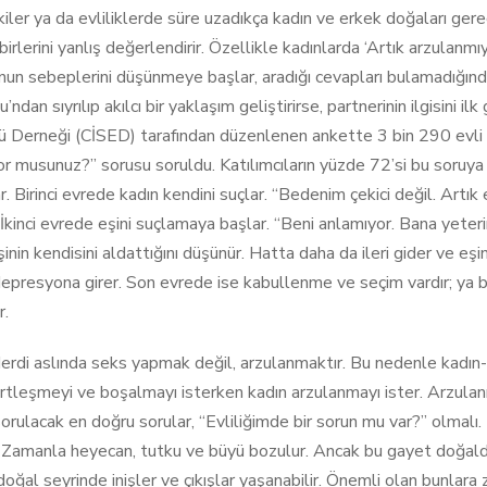
şkiler ya da evliliklerde süre uzadıkça kadın ve erkek doğaları gere
birlerini yanlış değerlendirir. Özellikle kadınlarda ‘Artık arzulanm
nun sebeplerini düşünmeye başlar, aradığı cevapları bulamadığınd
ndan sıyrılıp akılcı bir yaklaşım geliştirirse, partnerinin ilgisini i
ü Derneği (CİSED) tarafından düzenlenen ankette 3 bin 290 evli kad
r musunuz?” sorusu soruldu. Katılımcıların yüzde 72’si bu soruya 
r. Birinci evrede kadın kendini suçlar. “Bedenim çekici değil. Artı
 İkinci evrede eşini suçlamaya başlar. “Beni anlamıyor. Bana yeter
Eşinin kendisini aldattığını düşünür. Hatta daha da ileri gider ve e
epresyona girer. Son evrede ise kabullenme ve seçim vardır; ya 
r.
erdi aslında seks yapmak değil, arzulanmaktır. Bu nedenle kadın-erk
rtleşmeyi ve boşalmayı isterken kadın arzulanmayı ister. Arzula
rulacak en doğru sorular, “Evliliğimde bir sorun mu var?” olmalı. 
r. Zamanla heyecan, tutku ve büyü bozulur. Ancak bu gayet doğaldır
 doğal seyrinde inişler ve çıkışlar yaşanabilir. Önemli olan bunla