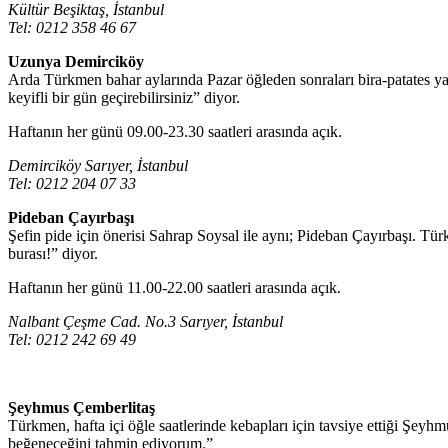
Kültür Beşiktaş, İstanbul
Tel: 0212 358 46 67
Uzunya Demirciköy
Arda Türkmen bahar aylarında Pazar öğleden sonraları bira-patates ya
keyifli bir gün geçirebilirsiniz” diyor.
Haftanın her günü 09.00-23.30 saatleri arasında açık.
Demirciköy Sarıyer, İstanbul
Tel: 0212 204 07 33
Pideban Çayırbaşı
Şefin pide için önerisi Sahrap Soysal ile aynı; Pideban Çayırbaşı. Tü
burası!” diyor.
Haftanın her günü 11.00-22.00 saatleri arasında açık.
Nalbant Çeşme Cad. No.3 Sarıyer, İstanbul
Tel: 0212 242 69 49
Şeyhmus Çemberlitaş
Türkmen, hafta içi öğle saatlerinde kebapları için tavsiye ettiği Şey
beğeneceğini tahmin ediyorum.”