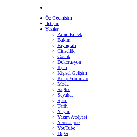
Öz Geçmişim
İletişim
Yazılar
Anne-Bebek
Bakım
Biyografi
Cinsellik
Çocuk
Dekorasyon
İlişki
Kişisel Gelişim
Kitap Yorumları
Moda
Sağlık
Seyahat
Spor
Tarih
Yaşam
Yazım Atölyesi
Yeme-İçme
YouTube
Diğer