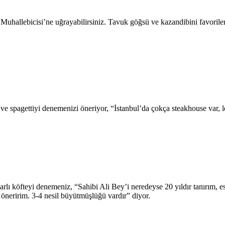
 Muhallebicisi’ne uğrayabilirsiniz. Tavuk göğsü ve kazandibini favoriler
e spagettiyi denemenizi öneriyor, “İstanbul’da çokça steakhouse var, l
ı köfteyi denemeniz, “Sahibi Ali Bey’i neredeyse 20 yıldır tanırım, eski
öneririm. 3-4 nesil büyütmüşlüğü vardır” diyor.