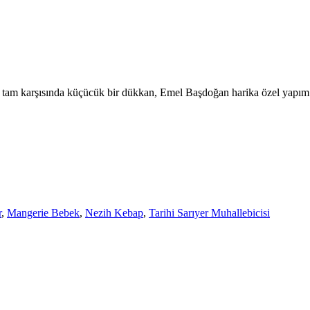
am karşısında küçücük bir dükkan, Emel Başdoğan harika özel yapım pa
r
,
Mangerie Bebek
,
Nezih Kebap
,
Tarihi Sarıyer Muhallebicisi