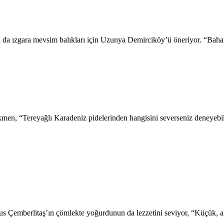
 da ızgara mevsim balıkları için Uzunya Demirciköy’ü öneriyor. “Bahar
rkmen, “Tereyağlı Karadeniz pidelerinden hangisini severseniz deneyebil
hmus Çemberlitaş’ın çömlekte yoğurdunun da lezzetini seviyor, “Küçük, a