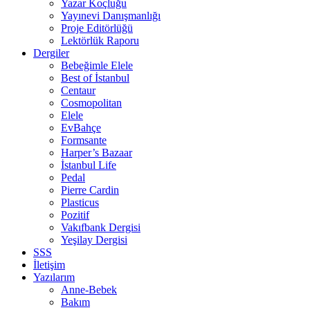
Yazar Koçluğu
Yayınevi Danışmanlığı
Proje Editörlüğü
Lektörlük Raporu
Dergiler
Bebeğimle Elele
Best of İstanbul
Centaur
Cosmopolitan
Elele
EvBahçe
Formsante
Harper’s Bazaar
İstanbul Life
Pedal
Pierre Cardin
Plasticus
Pozitif
Vakıfbank Dergisi
Yeşilay Dergisi
SSS
İletişim
Yazılarım
Anne-Bebek
Bakım