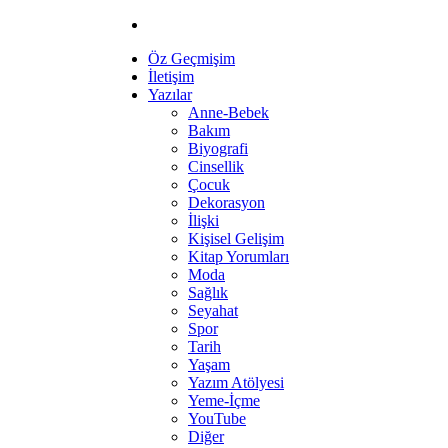
Öz Geçmişim
İletişim
Yazılar
Anne-Bebek
Bakım
Biyografi
Cinsellik
Çocuk
Dekorasyon
İlişki
Kişisel Gelişim
Kitap Yorumları
Moda
Sağlık
Seyahat
Spor
Tarih
Yaşam
Yazım Atölyesi
Yeme-İçme
YouTube
Diğer