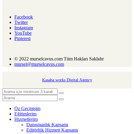
Facebook
Twitter
Instagram
YouTube
Pinterest
© 2022 murselcavus.com Tüm Hakları Saklıdır
mursel@murselcavus.com
Kasaba.works Digital Agency
Öz Geçmişim
Eğitimlerim
Hizmetlerim
Danışmanlık Kapsamı
Editörlük Hizmeti Kapsamı