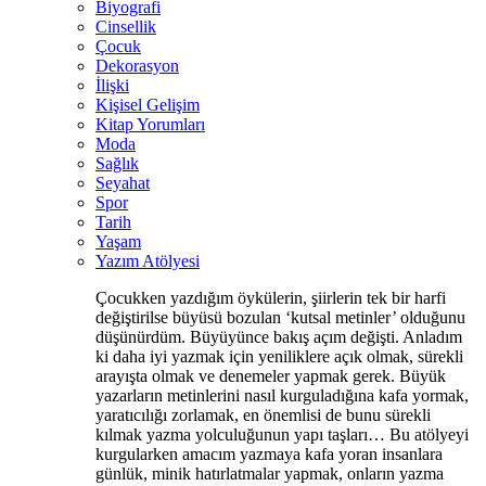
Biyografi
Cinsellik
Çocuk
Dekorasyon
İlişki
Kişisel Gelişim
Kitap Yorumları
Moda
Sağlık
Seyahat
Spor
Tarih
Yaşam
Yazım Atölyesi
Çocukken yazdığım öykülerin, şiirlerin tek bir harfi
değiştirilse büyüsü bozulan ‘kutsal metinler’ olduğunu
düşünürdüm. Büyüyünce bakış açım değişti. Anladım
ki daha iyi yazmak için yeniliklere açık olmak, sürekli
arayışta olmak ve denemeler yapmak gerek. Büyük
yazarların metinlerini nasıl kurguladığına kafa yormak,
yaratıcılığı zorlamak, en önemlisi de bunu sürekli
kılmak yazma yolculuğunun yapı taşları… Bu atölyeyi
kurgularken amacım yazmaya kafa yoran insanlara
günlük, minik hatırlatmalar yapmak, onların yazma