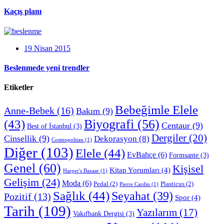
Kaçış planı
19 Nisan 2015
Beslenmede yeni trendler
Etiketler
Bebeğimle Elele
Anne-Bebek
(16)
Bakım
(9)
Biyografi
(56)
(43)
Centaur
(9)
Best of İstanbul
(3)
Dergiler
(20)
Cinsellik
(9)
Dekorasyon
(8)
Cosmopolitan
(1)
Diğer
(103)
Elele
(44)
EvBahçe
(6)
Formsante
(3)
Genel
(60)
Kişisel
Kitap Yorumları
(4)
Harper's Bazaar
(1)
Gelişim
(24)
Moda
(6)
Pedal
(2)
Plasticus
(2)
Pierre Cardin
(1)
Sağlık
(44)
Seyahat
(39)
Pozitif
(13)
Spor
(4)
Tarih
(109)
Yazılarım
(17)
Vakıfbank Dergisi
(3)