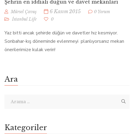
Şehrin en iddialı düğün ve davet mekanları
6 Kasım 2015
Mürsel Çavuş
0 Yorum
İstanbul Life
0
Yaz bitti ancak şehirde düğün ve davetler hız kesmiyor.
Sonbahar-kış döneminde evlenmeyi planlıyorsanız mekan
önerilerimize kulak verin!
Ara
Kategoriler