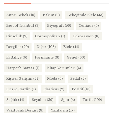
Anne-Bebek
(16)
Bakım
(9)
Bebeğimle Elele
(43)
Best of İstanbul
(3)
Biyografi
(56)
Centaur
(9)
Cinsellik
(9)
Cosmopolitan
(1)
Dekorasyon
(8)
Dergiler
(20)
Diğer
(103)
Elele
(44)
EvBahçe
(6)
Formsante
(3)
Genel
(60)
Harper's Bazaar
(1)
Kitap Yorumları
(4)
Kişisel Gelişim
(24)
Moda
(6)
Pedal
(2)
Pierre Cardin
(1)
Plasticus
(2)
Pozitif
(13)
Sağlık
(44)
Seyahat
(39)
Spor
(4)
Tarih
(109)
Vakıfbank Dergisi
(3)
Yazılarım
(17)