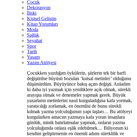
Çocuk
Dekorasyon
İlişki
Kişisel Gelişim
Kitap Yorumları
Moda
Sağlık
Seyahat
Spor
Tarih
Yaşam
Yazım Atölyesi
Çocukken yazdığım öykülerin, şiirlerin tek bir harfi
değiştirilse büyüsü bozulan ‘kutsal metinler’ olduğunu
düşünürdüm. Büyüyünce bakış açım değişti. Anladım
ki daha iyi yazmak için yeniliklere açık olmak, sürekli
arayışta olmak ve denemeler yapmak gerek. Büyük
yazarların metinlerini nasıl kurguladığına kafa yormak,
yaratıcılığı zorlamak, en önemlisi de bunu sürekli
kılmak yazma yolculuğunun yapı taşları… Bu atölyeyi
kurgularken amacım yazmaya kafa yoran insanlara
günlük, minik hatırlatmalar yapmak, onların yazma
yolculuğunda onlara eşlik edebilmek… Biliyorum ki
kendini geliştirmenin en önemli adımı süreklilik ve