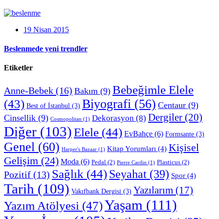
19 Nisan 2015
Beslenmede yeni trendler
Etiketler
Bebeğimle Elele
Anne-Bebek
(16)
Bakım
(9)
Biyografi
(56)
(43)
Centaur
(9)
Best of İstanbul
(3)
Dergiler
(20)
Cinsellik
(9)
Dekorasyon
(8)
Cosmopolitan
(1)
Diğer
(103)
Elele
(44)
EvBahçe
(6)
Formsante
(3)
Genel
(60)
Kişisel
Kitap Yorumları
(4)
Harper's Bazaar
(1)
Gelişim
(24)
Moda
(6)
Pedal
(2)
Plasticus
(2)
Pierre Cardin
(1)
Sağlık
(44)
Seyahat
(39)
Pozitif
(13)
Spor
(4)
Tarih
(109)
Yazılarım
(17)
Vakıfbank Dergisi
(3)
Yaşam
(111)
Yazım Atölyesi
(47)