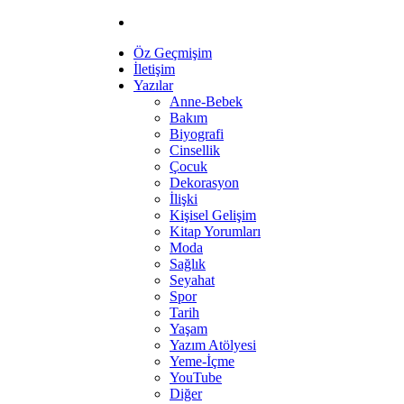
Öz Geçmişim
İletişim
Yazılar
Anne-Bebek
Bakım
Biyografi
Cinsellik
Çocuk
Dekorasyon
İlişki
Kişisel Gelişim
Kitap Yorumları
Moda
Sağlık
Seyahat
Spor
Tarih
Yaşam
Yazım Atölyesi
Yeme-İçme
YouTube
Diğer