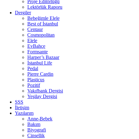
Proje Editörlüğü
Lektörlük Raporu
Dergiler
Bebeğimle Elele
Best of İstanbul
Centaur
Cosmopolitan
Elele
EvBahçe
Formsante
Harper’s Bazaar
İstanbul Life
Pedal
Pierre Cardin
Plasticus
Pozitif
Vakıfbank Dergisi
Yeşilay Dergisi
SSS
İletişim
Yazılarım
Anne-Bebek
Bakım
Biyografi
Cinsellik