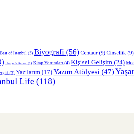
Biyografi
(56)
Centaur
(9)
Cinsellik
(9)
Best of İstanbul
(3)
0)
Kişisel Gelişim
(24)
Mo
Kitap Yorumları
(4)
Harper's Bazaar
(1)
Yaşa
Yazım Atölyesi
(47)
Yazılarım
(17)
rgisi
(3)
anbul Life
(118)