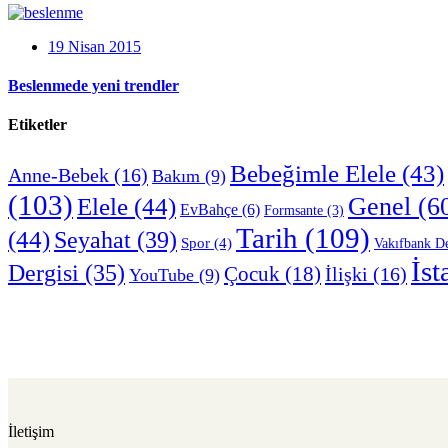
19 Nisan 2015
Beslenmede yeni trendler
Etiketler
Bebeğimle Elele
(43)
Anne-Bebek
(16)
Bakım
(9)
(103)
Genel
(6
Elele
(44)
EvBahçe
(6)
Formsante
(3)
Tarih
(109)
(44)
Seyahat
(39)
Spor
(4)
Vakıfbank De
İst
Dergisi
(35)
Çocuk
(18)
İlişki
(16)
YouTube
(9)
İletişim