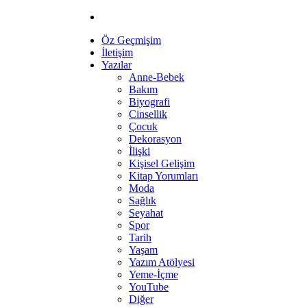
Öz Geçmişim
İletişim
Yazılar
Anne-Bebek
Bakım
Biyografi
Cinsellik
Çocuk
Dekorasyon
İlişki
Kişisel Gelişim
Kitap Yorumları
Moda
Sağlık
Seyahat
Spor
Tarih
Yaşam
Yazım Atölyesi
Yeme-İçme
YouTube
Diğer