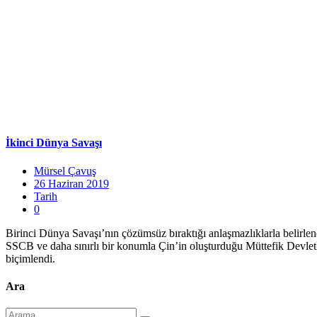
İkinci Dünya Savaşı
Mürsel Çavuş
26 Haziran 2019
Tarih
0
Birinci Dünya Savaşı’nın çözümsüz bıraktığı anlaşmazlıklarla belirlen
SSCB ve daha sınırlı bir konumla Çin’in oluşturduğu Müttefik Devletl
biçimlendi.
Ara