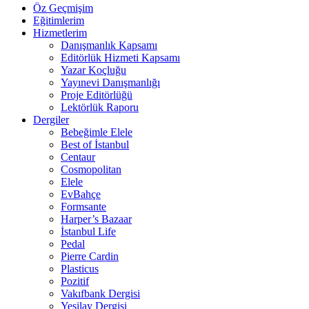
Öz Geçmişim
Eğitimlerim
Hizmetlerim
Danışmanlık Kapsamı
Editörlük Hizmeti Kapsamı
Yazar Koçluğu
Yayınevi Danışmanlığı
Proje Editörlüğü
Lektörlük Raporu
Dergiler
Bebeğimle Elele
Best of İstanbul
Centaur
Cosmopolitan
Elele
EvBahçe
Formsante
Harper’s Bazaar
İstanbul Life
Pedal
Pierre Cardin
Plasticus
Pozitif
Vakıfbank Dergisi
Yeşilay Dergisi