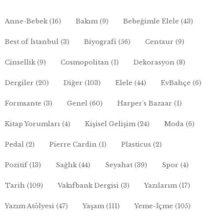
Anne-Bebek
(16)
Bakım
(9)
Bebeğimle Elele
(43)
Best of İstanbul
(3)
Biyografi
(56)
Centaur
(9)
Cinsellik
(9)
Cosmopolitan
(1)
Dekorasyon
(8)
Dergiler
(20)
Diğer
(103)
Elele
(44)
EvBahçe
(6)
Formsante
(3)
Genel
(60)
Harper's Bazaar
(1)
Kitap Yorumları
(4)
Kişisel Gelişim
(24)
Moda
(6)
Pedal
(2)
Pierre Cardin
(1)
Plasticus
(2)
Pozitif
(13)
Sağlık
(44)
Seyahat
(39)
Spor
(4)
Tarih
(109)
Vakıfbank Dergisi
(3)
Yazılarım
(17)
Yazım Atölyesi
(47)
Yaşam
(111)
Yeme-İçme
(105)