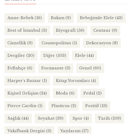
Anne-Bebek
(16)
Bakım
(9)
Bebeğimle Elele
(43)
Best of İstanbul
(3)
Biyografi
(56)
Centaur
(9)
Cinsellik
(9)
Cosmopolitan
(1)
Dekorasyon
(8)
Dergiler
(20)
Diğer
(103)
Elele
(44)
EvBahçe
(6)
Formsante
(3)
Genel
(60)
Harper's Bazaar
(1)
Kitap Yorumları
(4)
Kişisel Gelişim
(24)
Moda
(6)
Pedal
(2)
Pierre Cardin
(1)
Plasticus
(2)
Pozitif
(13)
Sağlık
(44)
Seyahat
(39)
Spor
(4)
Tarih
(109)
Vakıfbank Dergisi
(3)
Yazılarım
(17)