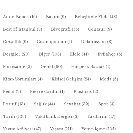
Anne-Bebek
(16)
Bakım
(9)
Bebeğimle Elele
(43)
Best of İstanbul
(3)
Biyografi
(56)
Centaur
(9)
Cinsellik
(9)
Cosmopolitan
(1)
Dekorasyon
(8)
Dergiler
(20)
Diğer
(103)
Elele
(44)
EvBahçe
(6)
Formsante
(3)
Genel
(60)
Harper's Bazaar
(1)
Kitap Yorumları
(4)
Kişisel Gelişim
(24)
Moda
(6)
Pedal
(2)
Pierre Cardin
(1)
Plasticus
(2)
Pozitif
(13)
Sağlık
(44)
Seyahat
(39)
Spor
(4)
Tarih
(109)
Vakıfbank Dergisi
(3)
Yazılarım
(17)
Yazım Atölyesi
(47)
Yaşam
(111)
Yeme-İçme
(105)