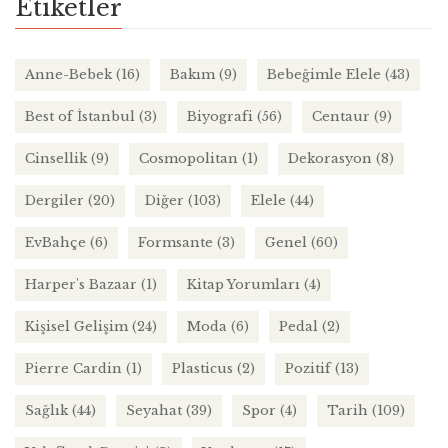
Etiketler
Anne-Bebek
(16)
Bakım
(9)
Bebeğimle Elele
(43)
Best of İstanbul
(3)
Biyografi
(56)
Centaur
(9)
Cinsellik
(9)
Cosmopolitan
(1)
Dekorasyon
(8)
Dergiler
(20)
Diğer
(103)
Elele
(44)
EvBahçe
(6)
Formsante
(3)
Genel
(60)
Harper's Bazaar
(1)
Kitap Yorumları
(4)
Kişisel Gelişim
(24)
Moda
(6)
Pedal
(2)
Pierre Cardin
(1)
Plasticus
(2)
Pozitif
(13)
Sağlık
(44)
Seyahat
(39)
Spor
(4)
Tarih
(109)