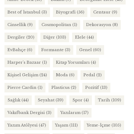
Best of İstanbul
(3)
Biyografi
(56)
Centaur
(9)
Cinsellik
(9)
Cosmopolitan
(1)
Dekorasyon
(8)
Dergiler
(20)
Diğer
(103)
Elele
(44)
EvBahçe
(6)
Formsante
(3)
Genel
(60)
Harper's Bazaar
(1)
Kitap Yorumları
(4)
Kişisel Gelişim
(24)
Moda
(6)
Pedal
(2)
Pierre Cardin
(1)
Plasticus
(2)
Pozitif
(13)
Sağlık
(44)
Seyahat
(39)
Spor
(4)
Tarih
(109)
Vakıfbank Dergisi
(3)
Yazılarım
(17)
Yazım Atölyesi
(47)
Yaşam
(111)
Yeme-İçme
(105)