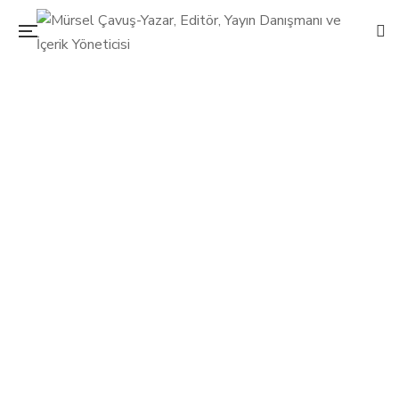
Metabolizmanıza hız katın
9 Ağustos 2017
Mürsel Çavuş
Sağlık
/
Yeme-İçme
/
Yeşilay Dergisi
0
Su içsem yarıyor diyenlerden misiniz? Bunun sebebinin
metabolizma hızınızın düşük olmasından kaynaklandığını
biliyor musunuz? Diyetisyen Elvan Odabaşı Kanar
metabolizma hızlandırmanın püf noktalarını anlatıyor.