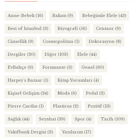
Anne-Bebek
(16)
Bakım
(9)
Bebeğimle Elele
(43)
Best of İstanbul
(3)
Biyografi
(56)
Centaur
(9)
Cinsellik
(9)
Cosmopolitan
(1)
Dekorasyon
(8)
Dergiler
(20)
Diğer
(103)
Elele
(44)
EvBahçe
(6)
Formsante
(3)
Genel
(60)
Harper's Bazaar
(1)
Kitap Yorumları
(4)
Kişisel Gelişim
(24)
Moda
(6)
Pedal
(2)
Pierre Cardin
(1)
Plasticus
(2)
Pozitif
(13)
Sağlık
(44)
Seyahat
(39)
Spor
(4)
Tarih
(109)
Vakıfbank Dergisi
(3)
Yazılarım
(17)