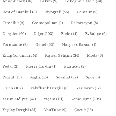
Anne-Bebek
(16)
Bakım
(9)
Bebeğimle Elele
(43)
Best of İstanbul
(3)
Biyografi
(56)
Centaur
(9)
Cinsellik
(9)
Cosmopolitan
(1)
Dekorasyon
(8)
Dergiler
(20)
Diğer
(103)
Elele
(44)
EvBahçe
(6)
Formsante
(3)
Genel
(60)
Harper's Bazaar
(1)
Kitap Yorumları
(4)
Kişisel Gelişim
(24)
Moda
(6)
Pedal
(2)
Pierre Cardin
(1)
Plasticus
(2)
Pozitif
(13)
Sağlık
(44)
Seyahat
(39)
Spor
(4)
Tarih
(109)
Vakıfbank Dergisi
(3)
Yazılarım
(17)
Yazım Atölyesi
(47)
Yaşam
(111)
Yeme-İçme
(105)
Yeşilay Dergisi
(35)
YouTube
(9)
Çocuk
(18)