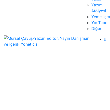
Yazım
Atölyesi
Yeme-İçm
YouTube
Diğer
Globalleşmenin sınırsızlığı krizin adı oldu
Mürsel Çavuş
30 Aralık 2019
Tarih
0
Yüzyılın son çeyreğinde teknoloji dünyasındaki
gelişmelerin de yardımı ile dolu dizgin yol alan