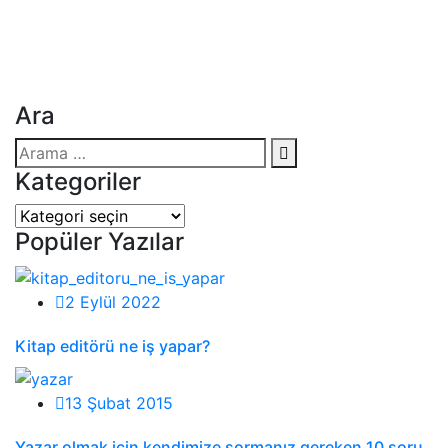
küreselleşme, Güneydoğu Asya’da başlayan krizin tüm
dünyaya yayılmasına neden oldu. “Global kriz” terimi
1998 yılında ağızlara en çok sakız olan ve en çok
tartışılan konu oldu.
Ara
Kategoriler
Kategoriler
Popüler Yazılar
2 Eylül 2022
Kitap editörü ne iş yapar?
13 Şubat 2015
Yazar olmak için kendimize sormanız gereken 10 soru