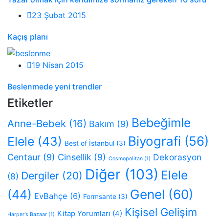
23 Şubat 2015
Kaçış planı
19 Nisan 2015
Beslenmede yeni trendler
Etiketler
Bebeğimle
Anne-Bebek
(16)
Bakım
(9)
Biyografi
(56)
Elele
(43)
Best of İstanbul
(3)
Centaur
(9)
Cinsellik
(9)
Dekorasyon
Cosmopolitan
(1)
Diğer
(103)
Elele
Dergiler
(20)
(8)
Genel
(60)
(44)
EvBahçe
(6)
Formsante
(3)
Kişisel Gelişim
Kitap Yorumları
(4)
Harper's Bazaar
(1)