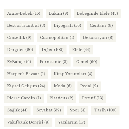
Anne-Bebek
(16)
Bakım
(9)
Bebeğimle Elele
(43)
Best of İstanbul
(3)
Biyografi
(56)
Centaur
(9)
Cinsellik
(9)
Cosmopolitan
(1)
Dekorasyon
(8)
Dergiler
(20)
Diğer
(103)
Elele
(44)
EvBahçe
(6)
Formsante
(3)
Genel
(60)
Harper's Bazaar
(1)
Kitap Yorumları
(4)
Kişisel Gelişim
(24)
Moda
(6)
Pedal
(2)
Pierre Cardin
(1)
Plasticus
(2)
Pozitif
(13)
Sağlık
(44)
Seyahat
(39)
Spor
(4)
Tarih
(109)
Vakıfbank Dergisi
(3)
Yazılarım
(17)