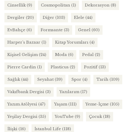
Cinsellik
(9)
Cosmopolitan
(1)
Dekorasyon
(8)
Dergiler
(20)
Diğer
(103)
Elele
(44)
EvBahçe
(6)
Formsante
(3)
Genel
(60)
Harper's Bazaar
(1)
Kitap Yorumları
(4)
Kişisel Gelişim
(24)
Moda
(6)
Pedal
(2)
Pierre Cardin
(1)
Plasticus
(2)
Pozitif
(13)
Sağlık
(44)
Seyahat
(39)
Spor
(4)
Tarih
(109)
Vakıfbank Dergisi
(3)
Yazılarım
(17)
Yazım Atölyesi
(47)
Yaşam
(111)
Yeme-İçme
(105)
Yeşilay Dergisi
(35)
YouTube
(9)
Çocuk
(18)
İlişki
(16)
İstanbul Life
(118)