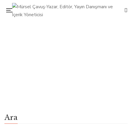
Filipinler’de, Ferdinand Marcos’un iktidarı bitti
17 Aralık 2019
Mürsel Çavuş
Tarih
0
Ferdinand Edralin Marcos kurduğu otoriter rejim,
yolsuzluklar ve baskı uygulamaları nedeniyle büyük tepki
uyandırmıştı ama o 1965’ten beri elinde tuttuğu iktidarı
1986 yılına kadar bırakmadı.
Ara