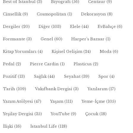
Best of İstanbul
(3)
Biyografi
(56)
Centaur
(9)
Cinsellik
(9)
Cosmopolitan
(1)
Dekorasyon
(8)
Dergiler
(20)
Diğer
(103)
Elele
(44)
EvBahçe
(6)
Formsante
(3)
Genel
(60)
Harper's Bazaar
(1)
Kitap Yorumları
(4)
Kişisel Gelişim
(24)
Moda
(6)
Pedal
(2)
Pierre Cardin
(1)
Plasticus
(2)
Pozitif
(13)
Sağlık
(44)
Seyahat
(39)
Spor
(4)
Tarih
(109)
Vakıfbank Dergisi
(3)
Yazılarım
(17)
Yazım Atölyesi
(47)
Yaşam
(111)
Yeme-İçme
(105)
Yeşilay Dergisi
(35)
YouTube
(9)
Çocuk
(18)
İlişki
(16)
İstanbul Life
(118)