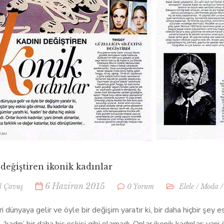
değiştiren ikonik kadınlar
6 Haziran 2015
l Çavuş
0 Yorum
Elele
/
Moda
i dünyaya gelir ve öyle bir değişim yaratır ki, bir daha hiçbir şey