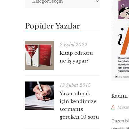
Popüler Yazılar
2 Eylül 2022
Kitap editörü
ne iş yapar?
13 Şubat 2015
Yazar olmak
Kadını 
için kendimize
Mürse
sormanız
gereken 10 soru
Bazen bir