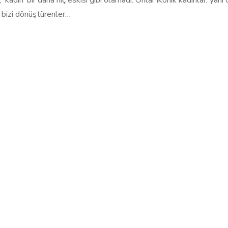
i, ‘kadın’ bir daha hiç eskisi gibi olamadı. Onlar ikonik kadınlar; yan
, bizi dönüştürenler…