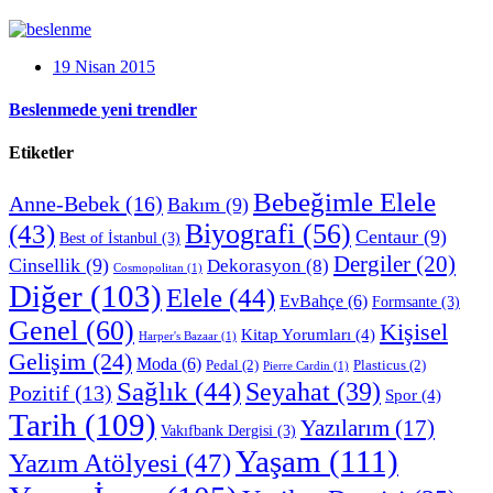
19 Nisan 2015
Beslenmede yeni trendler
Etiketler
Bebeğimle Elele
Anne-Bebek
(16)
Bakım
(9)
Biyografi
(56)
(43)
Centaur
(9)
Best of İstanbul
(3)
Dergiler
(20)
Cinsellik
(9)
Dekorasyon
(8)
Cosmopolitan
(1)
Diğer
(103)
Elele
(44)
EvBahçe
(6)
Formsante
(3)
Genel
(60)
Kişisel
Kitap Yorumları
(4)
Harper's Bazaar
(1)
Gelişim
(24)
Moda
(6)
Pedal
(2)
Plasticus
(2)
Pierre Cardin
(1)
Sağlık
(44)
Seyahat
(39)
Pozitif
(13)
Spor
(4)
Tarih
(109)
Yazılarım
(17)
Vakıfbank Dergisi
(3)
Yaşam
(111)
Yazım Atölyesi
(47)