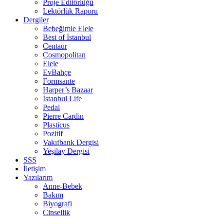
Proje Editörlüğü
Lektörlük Raporu
Dergiler
Bebeğimle Elele
Best of İstanbul
Centaur
Cosmopolitan
Elele
EvBahçe
Formsante
Harper’s Bazaar
İstanbul Life
Pedal
Pierre Cardin
Plasticus
Pozitif
Vakıfbank Dergisi
Yeşilay Dergisi
SSS
İletişim
Yazılarım
Anne-Bebek
Bakım
Biyografi
Cinsellik