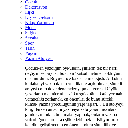
Çocuk
Dekorasyon
İlişki
Kişisel Gelişim
Kitap Yorumları
Moda
Sağlık
Seyahat
Spor
Tarih
Yaşam
Yazım Atölyesi
Çocukken yazdığım öykülerin, şiirlerin tek bir harfi
değiştirilse büyüsü bozulan ‘kutsal metinler’ olduğunu
düşünürdüm. Büyüyünce bakış açım değişti. Anladım
ki daha iyi yazmak için yeniliklere açık olmak, sürekli
arayışta olmak ve denemeler yapmak gerek. Büyük
yazarların metinlerini nasıl kurguladığına kafa yormak,
yaratıcılığı zorlamak, en önemlisi de bunu sürekli
kılmak yazma yolculuğunun yapı taşları… Bu atölyeyi
kurgularken amacım yazmaya kafa yoran insanlara
günlük, minik hatırlatmalar yapmak, onların yazma
yolculuğunda onlara eşlik edebilmek… Biliyorum ki
kendini geliştirmenin en önemli adımı süreklilik ve