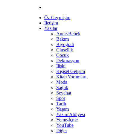
Öz Geçmişim
İletişim
Yazılar
Anne-Bebek
Bakım
Biyografi
Cinsellik
Çocuk
Dekorasyon
İlişki
Kişisel Gelişim
Kitap Yorumları
Moda
Sağlık
Seyahat
Spor
Tarih
Yaşam
Yazım Atölyesi
Yeme-İçme
YouTube
Diğer