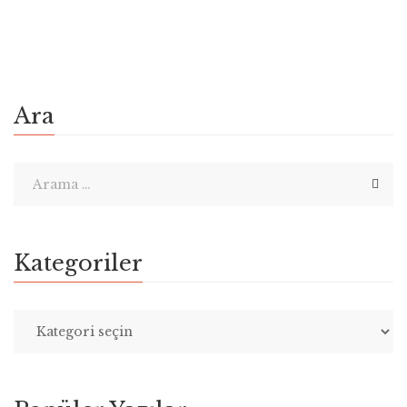
olan duygusal zekanın göz ardı edildiğini söyleyen
Rheenen’e göre EQ eğitimi bir lüks değil herkes için […]
Ara
Kategoriler