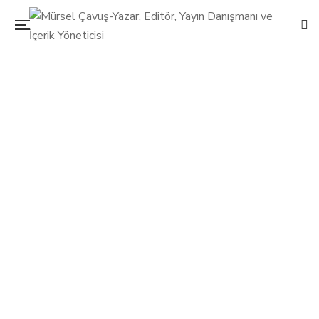
Leilani van Rheenen: EQ eğitimi lüks değil
ihtiyaç!
28 Ocak 2016
Mürsel Çavuş
0 Yorum
Formsante
/
Kişisel Gelişim
0
Hollanda kökenli olan ve Brezilya’da büyüyen Leilani Van
Rheenen 18 yaşında Türkiye’ye gelmiş ve buraya yerleşmiş.
STK kariyeri onu zamanla duygusal zeka (EQ) eğitmenliğine
yönlendirmiş. Akademik eğitimin önemsendiğini ama hem
gündelik hayatı yönetmede hem de iş yaşamında çok gerekli