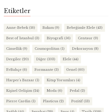
Etiketler
Anne-Bebek
(16)
Bakım
(9)
Bebeğimle Elele
(43)
Best of İstanbul
(3)
Biyografi
(56)
Centaur
(9)
Cinsellik
(9)
Cosmopolitan
(1)
Dekorasyon
(8)
Dergiler
(20)
Diğer
(103)
Elele
(44)
EvBahçe
(6)
Formsante
(3)
Genel
(60)
Harper's Bazaar
(1)
Kitap Yorumları
(4)
Kişisel Gelişim
(24)
Moda
(6)
Pedal
(2)
Pierre Cardin
(1)
Plasticus
(2)
Pozitif
(13)
Sağlık
(44)
Seyahat
(39)
Spor
(4)
Tarih
(109)